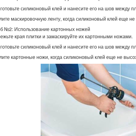
иготовьте силиконовый клей и нанесите его на шов между п
алите маскировочную ленту, когда силиконовый клей еще не
б №2: Использование картонных ножей
режьте края плитки и замаскируйте их картонными ножами.
иготовьте силиконовый клей и нанесите его на шов между п
алите картонные ножи, когда силиконовый клей еще не высо