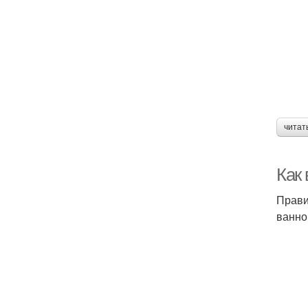
читат
Как
Прави
ванно