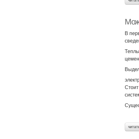
читат
Мож
В пер
сведе
Теплы
цемен
Выдел
элект
Стоит
систе
Сущес
читат