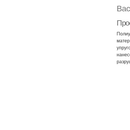
Вас
Прос
Полиу
матер
упруг
нанес
разру