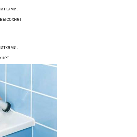
литками.
 высохнет.
литками.
хнет.