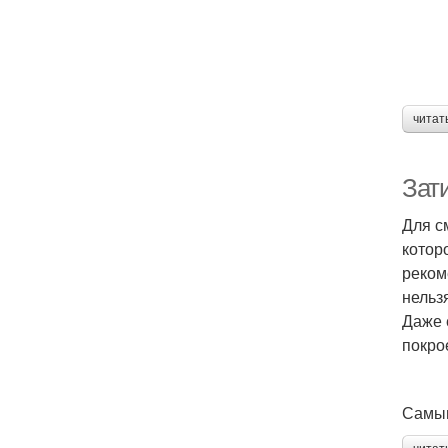
читат
Зат
Для с
котор
реком
нельз
Даже 
покро
Самым