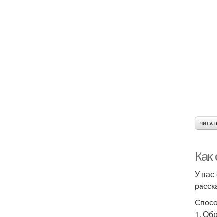
читат
Как
У вас
расск
Спосо
1. Об