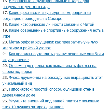
16.
Безопасные и функциональные шкафы для
раздевалок детского сада
17.
Какие фестивали и культурные мероприятия
регулярно проводятся в Самаре
18.
Какие исторические личности связаны с Читой
19.
Какие современные спортивные сооружения есть в
Уфе
20.
Метаморфоза хрущевки: как превратить унылую
квартиру в райский уголок
21.
Как правильно утеплять крышу: основные ошибки и
их устранение
22.
От семян до цветка: как выращивать флоксы на
своем подворье
23.
Флокс друммонда на рассаду: как выращивать этот
уникальный вид
24.
Гипсокартон: простой способ облицовки стен в
деревянном доме
25.
Улучшите внешний вид вашей плитки с помощью
этих 10 лучших затирок для швов