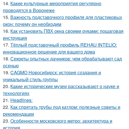
14.
Какие культурные мероприятия регулярно
проводятся в Воронеже
15.
Важность подставочного профиля для пластиковых
окон: почему он необходим
16.
Как установить ПВХ окна своими руками: пошаговая
инструкция
17.
Тёплый подставочный профиль REHAU INTELIO:
инновационное решение для вашего дома
18.
Секреты опытных дачников: чем обрабатывают сад
осенью
19.
CAGMO Новосибирск: история создания и
уникальный стиль группы
20.
Какие исторические музеи рассказывают о науке и
технологиях
21.
Headlines:
22.
Как спрятать трубы под катлом: полезные советы и
рекомендации
23.
Особенности московского метро: архитектура и
история