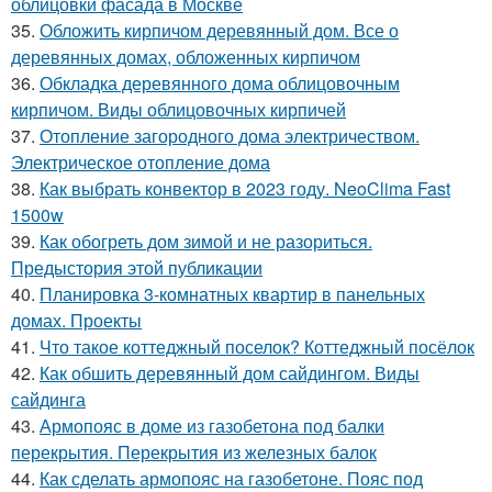
облицовки фасада в Москве
35.
Обложить кирпичом деревянный дом. Все о
деревянных домах, обложенных кирпичом
36.
Обкладка деревянного дома облицовочным
кирпичом. Виды облицовочных кирпичей
37.
Отопление загородного дома электричеством.
Электрическое отопление дома
38.
Как выбрать конвектор в 2023 году. NeoClima Fast
1500w
39.
Как обогреть дом зимой и не разориться.
Предыстория этой публикации
40.
Планировка 3-комнатных квартир в панельных
домах. Проекты
41.
Что такое коттеджный поселок? Коттеджный посёлок
42.
Как обшить деревянный дом сайдингом. Виды
сайдинга
43.
Армопояс в доме из газобетона под балки
перекрытия. Перекрытия из железных балок
44.
Как сделать армопояс на газобетоне. Пояс под