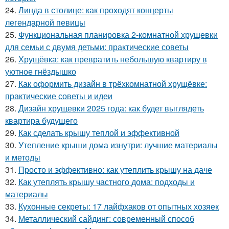
24.
Линда в столице: как проходят концерты
легендарной певицы
25.
Функциональная планировка 2-комнатной хрущевки
для семьи с двумя детьми: практические советы
26.
Хрущёвка: как превратить небольшую квартиру в
уютное гнёздышко
27.
Как оформить дизайн в трёхкомнатной хрущёвке:
практические советы и идеи
28.
Дизайн хрущевки 2025 года: как будет выглядеть
квартира будущего
29.
Как сделать крышу теплой и эффективной
30.
Утепление крыши дома изнутри: лучшие материалы
и методы
31.
Просто и эффективно: как утеплить крышу на даче
32.
Как утеплять крышу частного дома: подходы и
материалы
33.
Кухонные секреты: 17 лайфхаков от опытных хозяек
34.
Металлический сайдинг: современный способ