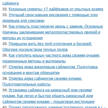
сайдинга
32.
Кухонные секреты: 17 лайфхаков от опытных хозяек
33.
Улучшай свои навыки рисования с помощью этих
деревьев для срисовки
34.
Как открыть пластиковую дверь с замком. Основные
причины заклинивания металлопластиковых дверей и
методы их устранения
35.
Привыкли жить без труб отопления и батарей.
Обогрев посредством теплых полов
36.
Как утеплять крышу частного дома своими руками:
проверенные методы и материалы
37.
Отделка дома виниловым сайдингом. Подготовка
основания и монтаж обрешетки
38.
Отделка дома сайдингом своими руками.
Подготовительные работы
39.
Установка сайдинга на каркасный дом своими
руками. Как легко и быстро обшить каркасный дом
сайдингом своими руками – пошаговая инструкция
40.
Проект пятиэтажного административного здания в г. -