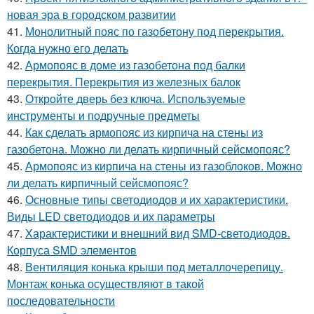
новая эра в городском развитии
41.
Монолитный пояс по газобетону под перекрытия.
Когда нужно его делать
42.
Армопояс в доме из газобетона под балки
перекрытия. Перекрытия из железных балок
43.
Откройте дверь без ключа. Используемые
инструменты и подручные предметы
44.
Как сделать армопояс из кирпича на стены из
газобетона. Можно ли делать кирпичный сейсмопояс?
45.
Армопояс из кирпича на стены из газоблоков. Можно
ли делать кирпичный сейсмопояс?
46.
Основные типы светодиодов и их характеристики.
Виды LED светодиодов и их параметры
47.
Характеристики и внешний вид SMD-светодиодов.
Корпуса SMD элементов
48.
Вентиляция конька крыши под металлочерепицу.
Монтаж конька осуществляют в такой
последовательности