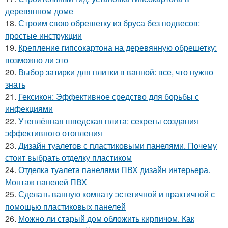
деревянном доме
18.
Строим свою обрешетку из бруса без подвесов:
простые инструкции
19.
Крепление гипсокартона на деревянную обрешетку:
возможно ли это
20.
Выбор затирки для плитки в ванной: все, что нужно
знать
21.
Гексикон: Эффективное средство для борьбы с
инфекциями
22.
Утеплённая шведская плита: секреты создания
эффективного отопления
23.
Дизайн туалетов с пластиковыми панелями. Почему
стоит выбрать отделку пластиком
24.
Отделка туалета панелями ПВХ дизайн интерьера.
Монтаж панелей ПВХ
25.
Сделать ванную комнату эстетичной и практичной с
помощью пластиковых панелей
26.
Можно ли старый дом обложить кирпичом. Как