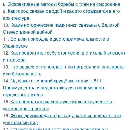
8.
Эффективные методы борьбы с тлей на смородине
9.
Как город связан с водой и как это отражается в его
архитектуре
10.
Какие исторические памятники связаны с Великой
Отечественной войной
11.
Есть ли природные достопримечательности в
Ульяновске
12.
Как превратить трубу отопления в стильный элемент
интерьера
13.
Что выделяет пенопласт при нагревании: опасность
или безопасность
14.
Однушка в типовой хрущёвке серии 1-511:
Преимущества и недостатки для современного
городского жителя
15.
Как превратить маленькую кухню в хрущевке в
уютное пространство
16.
Флокс друммонда на рассаду: как выращивать этот
уникальный вид
17.
Строительный гид: установка гипсокартона в