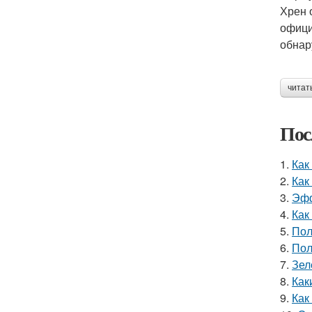
Хрен 
офици
обнар
читат
Пос
1.
Как
2.
Как
3.
Эфф
4.
Как
5.
Пол
6.
Пол
7.
Зел
8.
Как
9.
Как