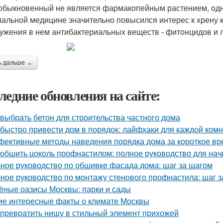
обыкновенный не является фармакопейным растением, одна
альной медицине значительно повысился интерес к хрену к
ужения в нем антибактериальных веществ - фитонцидов и 
ь дальше →
ледние обновления на сайте:
 выбрать бетон для строительства частного дома
 быстро привести дом в порядок: лайфхаки для каждой ком
ективные методы наведения порядка дома за короткое вр
 обшить цоколь профнастилом: полное руководство для на
ное руководство по обшивке фасада дома: шаг за шагом
ное руководство по монтажу стенового профнастила: шаг 
ёные оазисы Москвы: парки и сады
ие интересные факты о климате Москвы
 превратить нишу в стильный элемент прихожей