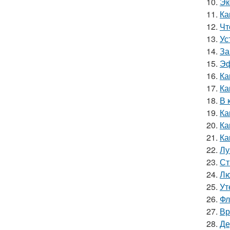
10.
Эк
11.
Ка
12.
Чт
13.
Ус
14.
За
15.
Эф
16.
Ка
17.
Ка
18.
В 
19.
Ка
20.
Ка
21.
Ка
22.
Лу
23.
Ст
24.
Лю
25.
Ут
26.
Фл
27.
Вр
28.
Де