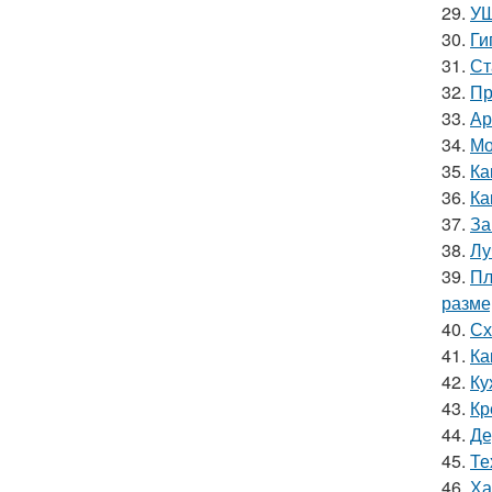
29.
УШ
30.
Ги
31.
Ст
32.
Пр
33.
Ар
34.
Мо
35.
Ка
36.
Ка
37.
За
38.
Лу
39.
Пл
разм
40.
Сх
41.
Ка
42.
Ку
43.
Кр
44.
Де
45.
Те
46.
Ха