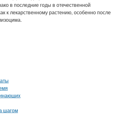
ко в последние годы в отечественной
ак к лекарственному растению, особенно после
лизоцима.
наты
емя
чинающих
за шагом