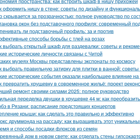
ономия пространства: как встроить шкаф в нишу прихожей
к оформить нишу в стене: советы по дизайну и функционал
о скрывается за прозрачностью: полное руководство по сос
тановка окон без подставочного профиля: современный по
пенивать ли подставочный профиль: за и против
фективные способы борьбы с тлей на розах
к выбрать открытый шкаф для раздевалки: советы и реком
кие исторические личности связаны с Читой
каких музеях Москвы представлены экспонаты по космосу
к выбрать правильную затирку для плитки в ванной: советы
кие исторические события оказали наибольшее влияние на
к превратить хрущевку в современное жильё: проект рекон
чший ремонт своими силами 2025: полное руководство
ильная переделка двушки в хрущевке 44 м: как преобразит
бэ в Рязани: расписание предстоящих концертов
епление крыши: как сделать это правильно и эффективно
окс друммонда на рассаду: как выращивать этот уникальны
емя и способы посадки флоксов из семян
ревянный дом в новом свете: как отделать стены гипсокар