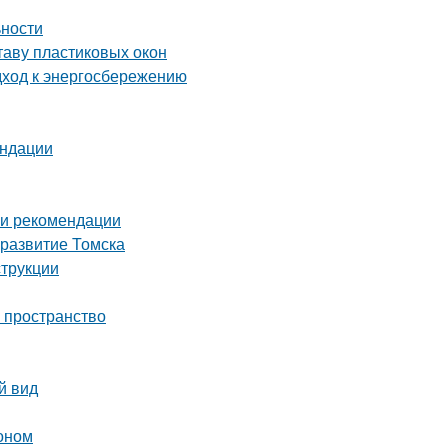
ьности
таву пластиковых окон
дход к энергосбережению
ендации
 и рекомендации
 развитие Томска
струкции
ь пространство
й вид
тоном