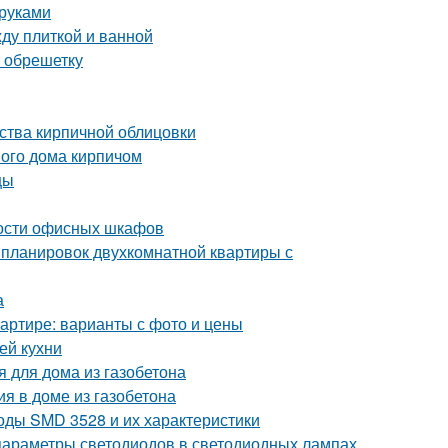
 руками
ду плиткой и ванной
а обрешетку
ства кирпичной облицовки
ого дома кирпичом
цы
ости офисных шкафов
 планировок двухкомнатной квартиры с
а
квартире: варианты с фото и цены
ей кухни
я для дома из газобетона
я в доме из газобетона
оды SMD 3528 и их характеристики
параметры светодиодов в светодиодных лампах,