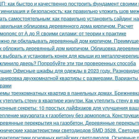
П: как быстро и качественно построить фундамент своими
гиенизация и безопасность: как правильно уложить шов меж
ать самостоятельным: как правильно установить сайдинг н
авильная облицовка деревянного дома кирпичом. Расчет
мопояс от А до Я своими силами: от теории к практике
жно ли обкладывать деревянный дом кирпичом. Преимуще
к обложить деревянный дом кирпичом. Облицовка деревянн
к выбрать и установить конек для крыши из металлочерепи
клинило дверь? Попробуйте эти три проверенных способа
чшие Офисные шкафы для одежды в 2023 году. Разновидн
анировка двухкомнатной квартиры с размерами. Варианты
ерами
емы трехкомнатных квартир в панельных домах. Брежневк
к утеплить стену в квартире изнутри. Как утеплить стену в 
хонные секреты: 10 простых лайфхаков для улучшения ваш
епление мауэрлата к газобетону без армопояса. Конструкци
ревянные перекрытия на газобетон. Деревянные перекрыти
хнические характеристики светодиодов SMD 3528. Светоди
рактеристики основных китайских светодиодов. Основные 