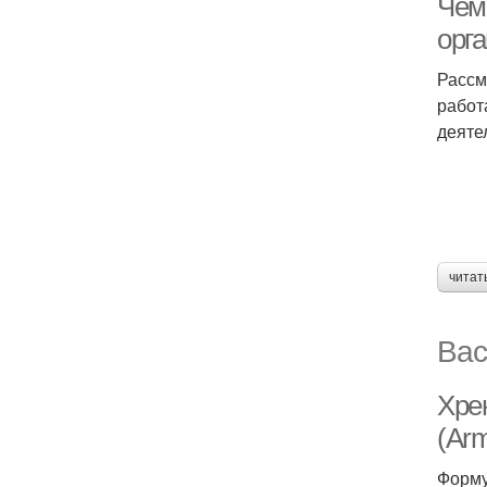
Чем
орг
Рассм
работ
деяте
читат
Вас
Хре
(Arm
Форму