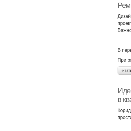
Ремо
Дизай
проек
Важно
В пер
При р
читат
Иде
в кв
Корид
прост