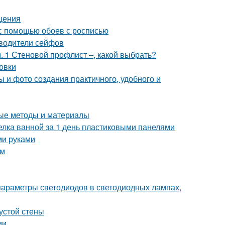
щения
 с помощью обоев с росписью
зводители сейфов
 1 Стеновой профлист –, какой выбрать?
овки
 и фото создания практичного, удобного и
ные методы и материалы
делка ванной за 1 день пластиковыми панелями
ми руками
ом
параметры светодиодов в светодиодных лампах,
устой стены
ии