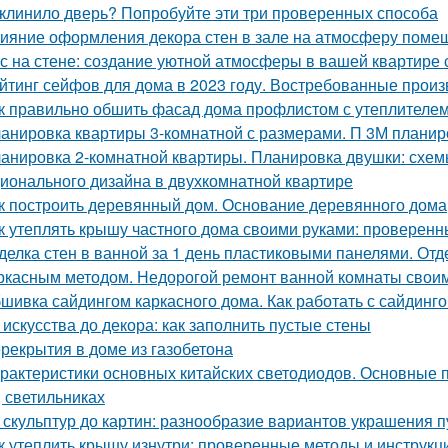
клинило дверь? Попробуйте эти три проверенных способа
ияние оформления декора стен в зале на атмосферу поме
с на стене: создание уютной атмосферы в вашей квартире
йтинг сейфов для дома в 2023 году. Востребованные прои
к правильно обшить фасад дома профлистом с утеплителем.
анировка квартиры 3-комнатной с размерами. П 3М планир
анировка 2-комнатной квартиры. Планировка двушки: схемы
ионального дизайна в двухкомнатной квартире
к построить деревянный дом. Основание деревянного дома
к утеплять крышу частного дома своими руками: проверен
делка стен в ванной за 1 день пластиковыми панелями. От
ркасным методом. Недорогой ремонт ванной комнаты свои
шивка сайдингом каркасного дома. Как работать с сайдинг
 искусства до декора: как заполнить пустые стены
рекрытия в доме из газобетона
рактеристики основных китайских светодиодов. Основные 
, светильниках
 скульптур до картин: разнообразие вариантов украшения п
к утеплить крышу изнутри: проверенные методы и инструкц