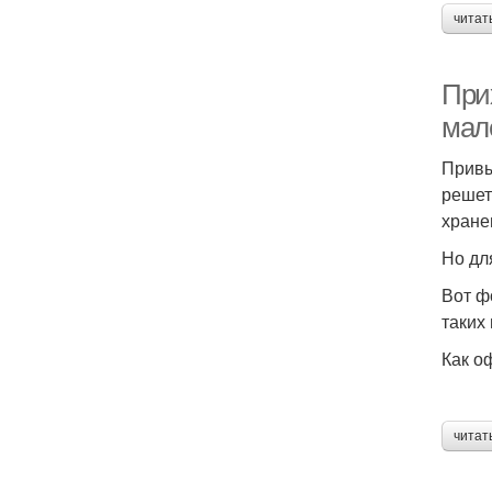
читат
При
мал
Привы
решет
хране
Но дл
Вот ф
таких
Как о
читат