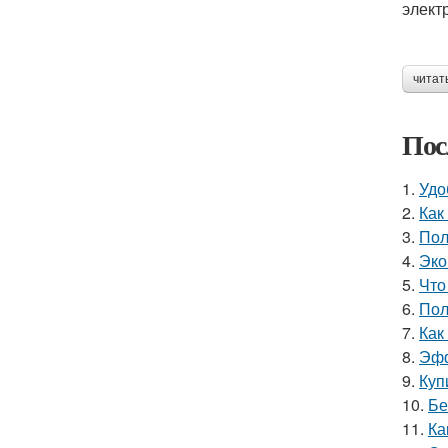
элект
читат
Пос
1.
Удо
2.
Как
3.
Пол
4.
Эко
5.
Что
6.
Пол
7.
Как
8.
Эфф
9.
Куп
10.
Бе
11.
Ка