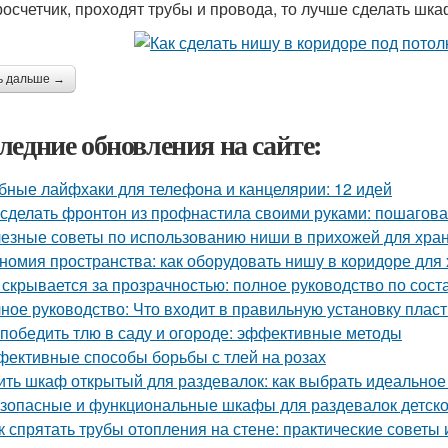
росчетчик, проходят трубы и провода, то лучше сделать шк
ь дальше →
ледние обновления на сайте:
бные лайфхаки для телефона и канцелярии: 12 идей
 сделать фронтон из профнастила своими руками: пошагова
езные советы по использованию ниши в прихожей для хра
номия пространства: как оборудовать нишу в коридоре для
 скрывается за прозрачностью: полное руководство по сост
ное руководство: Что входит в правильную установку плас
 победить тлю в саду и огороде: эффективные методы
ективные способы борьбы с тлей на розах
ить шкаф открытый для раздевалок: как выбрать идеально
зопасные и функциональные шкафы для раздевалок детско
к спрятать трубы отопления на стене: практические советы 