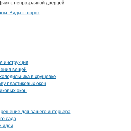
афчик с непрозрачной дверцей.
я инструкция
нения вещей
 холодильника в хрущевке
аву пластиковых окон
тиковых окон
е решение для вашего интерьера
го сада
и идеи