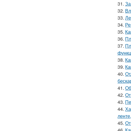
31.
За
32.
Вл
33.
Ле
34.
Ре
35.
Ка
36.
Пл
37.
Пл
функц
38.
Ка
39.
Ка
40.
От
беска
41.
Об
42.
От
43.
Пе
44.
Ха
ленте
45.
От
46.
Ка