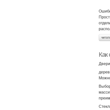
Ошибк
Прост
отдел
распо
читат
Как 
Двери
дерев
Можно
Выбор
масси
преим
Стекл