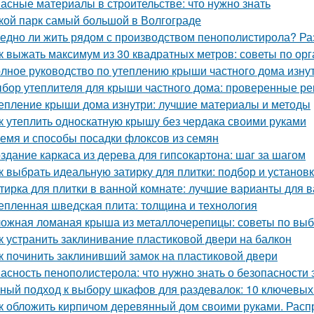
асные материалы в строительстве: что нужно знать
кой парк самый большой в Волгограде
едно ли жить рядом с производством пенополистирола? Ра
к выжать максимум из 30 квадратных метров: советы по ор
лное руководство по утеплению крыши частного дома изну
бор утеплителя для крыши частного дома: проверенные р
епление крыши дома изнутри: лучшие материалы и методы
к утеплить односкатную крышу без чердака своими руками
емя и способы посадки флоксов из семян
здание каркаса из дерева для гипсокартона: шаг за шагом
к выбрать идеальную затирку для плитки: подбор и установ
тирка для плитки в ванной комнате: лучшие варианты для 
епленная шведская плита: толщина и технология
ожная ломаная крыша из металлочерепицы: советы по выб
к устранить заклинивание пластиковой двери на балкон
к починить заклинивший замок на пластиковой двери
асность пенополистерола: что нужно знать о безопасности 
ный подход к выбору шкафов для раздевалок: 10 ключевых
к обложить кирпичом деревянный дом своими руками. Рас