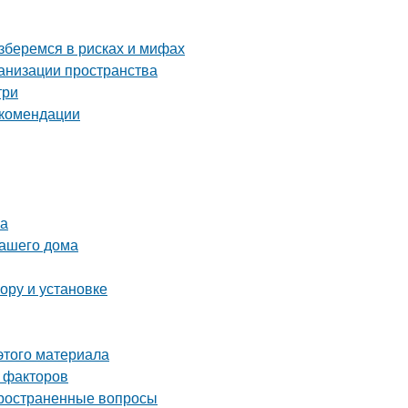
зберемся в рисках и мифах
ганизации пространства
три
екомендации
ка
вашего дома
ору и установке
этого материала
 факторов
пространенные вопросы