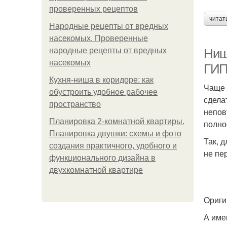
проверенных рецептов
читат
Народные рецепты от вредных
насекомых. Проверенные
народные рецепты от вредных
Ниш
насекомых
ГИП
Кухня-ниша в коридоре: как
Чаще 
обустроить удобное рабочее
сдела
пространство
непов
Планировка 2-комнатной квартиры.
полно
Планировка двушки: схемы и фото
Так, 
создания практичного, удобного и
не пе
функционального дизайна в
двухкомнатной квартире
Ориги
А име