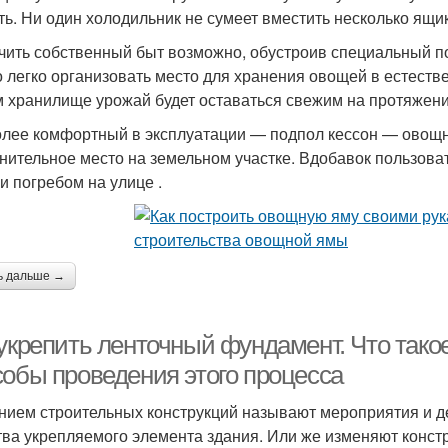
ть. Ни один холодильник не сумеет вместить несколько ящи
чить собственный быт возможно, обустроив специальный п
 легко организовать место для хранения овощей в естеств
м хранилище урожай будет оставаться свежим на протяжени
лее комфортный в эксплуатации — подпол кессон — овощная
нительное место на земельном участке. Вдобавок пользова
и погребом на улице .
ь дальше →
 укрепить ленточный фундамент. Что тако
собы проведения этого процесса
нием строительных конструкций называют мероприятия и д
тва укрепляемого элемента здания. Или же изменяют конст