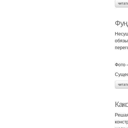
читат
Фун
Несущ
обязы
перег
Фото 
Сущес
читат
Как
Решая
конст