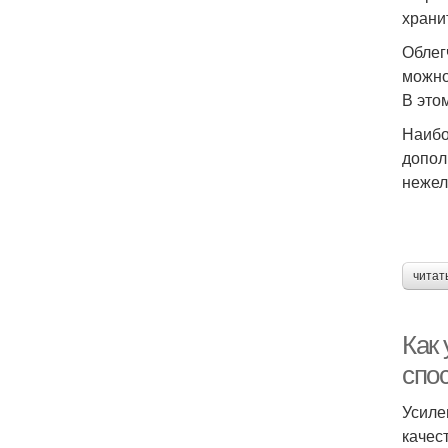
храни
Облег
можно
В это
Наибо
допол
нежел
читат
Как
спо
Усиле
качес