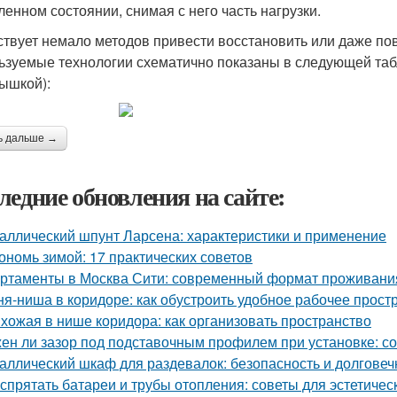
ленном состоянии, снимая с него часть нагрузки.
твует немало методов привести восстановить или даже по
ьзуемые технологии схематично показаны в следующей таб
ышкой):
ь дальше →
ледние обновления на сайте:
аллический шпунт Ларсена: характеристики и применение
ономь зимой: 17 практических советов
ртаменты в Москва Сити: современный формат проживания
ня-ниша в коридоре: как обустроить удобное рабочее прост
хожая в нише коридора: как организовать пространство
ен ли зазор под подставочным профилем при установке: с
аллический шкаф для раздевалок: безопасность и долгове
 спрятать батареи и трубы отопления: советы для эстетичес