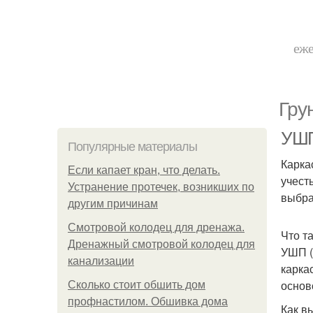
еже
Гру
УШП
Популярные материалы
Карка
Если капает кран, что делать.
учест
Устранение протечек, возникших по
выбра
другим причинам
Смотровой колодец для дренажа.
Что т
Дренажный смотровой колодец для
УШП (
канализации
карка
основ
Сколько стоит обшить дом
профнастилом. Обшивка дома
Как в