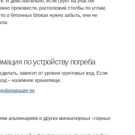
 И действительно, если грунт на участке
ожно произвести, расположив столбы по углам,
Но о бетонных блоках нужно забыть, они не
кла.
мация по устройству погреба
делать, зависит от уровня грунтовых вод. Если
ыход – наземное хранилище.
лям альпинариев и других миниатюрных «горных