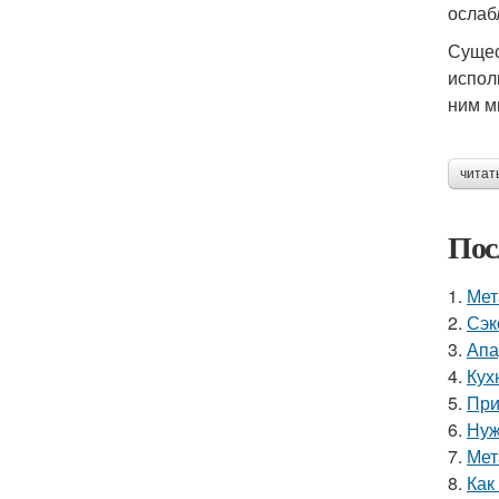
ослаб
Сущес
испол
ним м
читат
Пос
1.
Мет
2.
Сэк
3.
Апа
4.
Кух
5.
При
6.
Нуж
7.
Мет
8.
Как