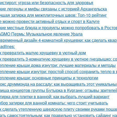
истирол: угроза или безопасность для здоровья
кие легенды и мифы связаны с историей Архангельска
чшая затирка для межплиточных швов: Топ-10 рейтинг
е можно провести активный отдых и спорт в Калуге
кие местные блюда и продукты можно попробовать в Росто
GMO Пермь: Музыкальное явление Урала
временный дизайн 4-комнатной хрущевки: как сделать ква
adlines:
к превратить малую хрущевку в уютный дом
к превратить 3-комнатную хрущевку в уютное гнездышко: с
епление крыши дома изнутри: лучшие материалы и методы
епление крыши изнутри: простой способ сохранить тепло в
епление крыши: основные принципы и технологии
окс друммонда на рассаду: как выращивать этот уникальны
иша концертов группы Бутырка в Кургане: отзывы зрителе
тирка для плитки в ванной: как выбрать лучший вариант
бор затирки для ванной комнаты: чего стоит учитывать
к сделать утепленную шведскую плиту своими руками поша
ать самостоятельным: как правильно установить сайдинг н