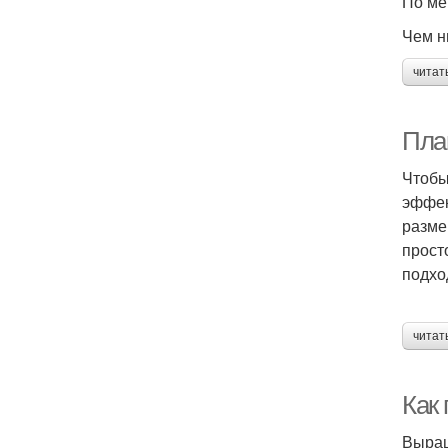
По ме
Чем н
читат
Пла
Чтобы
эффек
разме
прост
подхо
читат
Как
Выращ