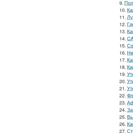
9.
Пол
10.
Ка
11.
Лу
12.
Гд
13.
Ка
14.
CA
15.
Со
16.
He
17.
Ка
18.
Ка
19.
Ут
20.
Ут
21.
Ут
22.
Фл
23.
Аф
24.
За
25.
Вы
26.
Ка
27.
Ст