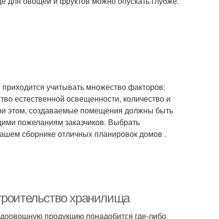
е для овощей и фруктов можно опускать глубже.
м приходится учитывать множество факторов:
тво естественной освещенности, количество и
При этом, создаваемые помещения должны быть
щими пожеланиям заказчиков. Выбрать
нашем сборнике отличных планировок домов .
троительство хранилища
доовощную продукцию понадобится где-либо