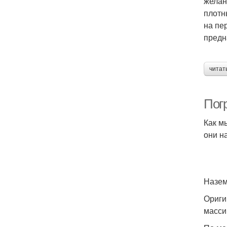
желан
плотн
на пе
предн
читат
Пог
Как м
они н
Назем
Ориги
масси