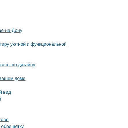
ве-на-Дону
ртиру уютной и функциональной
оветы по дизайну
 вашем доме
й вид
й
гово
а обрешетку