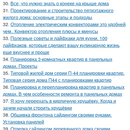
30.
Все, что нужно знать о конеке на крыше дома
31.
Проектирование и строительство пятиэтажного
жилого дома: основные этапы и подходы
32.
Отопление электрическим конвекторами это удобней
чем.. Конвектор отопления плюсы и минусы
33.
Полезные советы и лайфхаки для кухни. 100
лайфхаков, которые сделают вашу кулинарную жизнь
еще вкуснее и проще
34.
Планировка 3-комнатных квартир в панельных
домах. Проекты
35.
Типовой жилой дом серии П-44 планировки квартир.
Типовая серия дома П44 с планировками квартир
36.
Планировка и перепланировка квартир в панельных
домах. В чем особенности ремонта в панельных домах
37.
Я хочу переехать в кирпичную хрущёвку. Когда и
зачем начали строить хрущёвки
38.
Обшивка фронтона сайдингом своими руками.
Установка панелей
39.
Отделка сайдингом деревянного дома своими