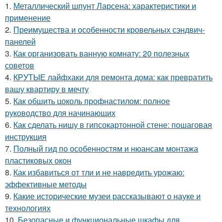
1.
Металлический шпунт Ларсена: характеристики и
применение
2.
Преимущества и особенности кровельных сэндвич-
панелей
3.
Как организовать ванную комнату: 20 полезных
советов
4.
КРУТЫЕ лайфхаки для ремонта дома: как превратить
вашу квартиру в мечту
5.
Как обшить цоколь профнастилом: полное
руководство для начинающих
6.
Как сделать нишу в гипсокартонной стене: пошаговая
инструкция
7.
Полный гид по особенностям и нюансам монтажа
пластиковых окон
8.
Как избавиться от тли и не навредить урожаю:
эффективные методы
9.
Какие исторические музеи рассказывают о науке и
технологиях
10.
Безопасные и функциональные шкафы для