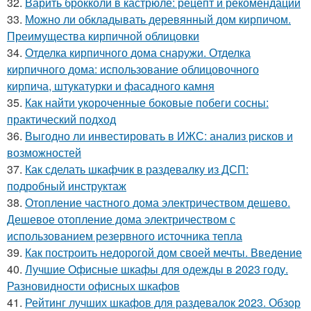
32.
Варить брокколи в кастрюле: рецепт и рекомендации
33.
Можно ли обкладывать деревянный дом кирпичом.
Преимущества кирпичной облицовки
34.
Отделка кирпичного дома снаружи. Отделка
кирпичного дома: использование облицовочного
кирпича, штукатурки и фасадного камня
35.
Как найти укороченные боковые побеги сосны:
практический подход
36.
Выгодно ли инвестировать в ИЖС: анализ рисков и
возможностей
37.
Как сделать шкафчик в раздевалку из ДСП:
подробный инструктаж
38.
Отопление частного дома электричеством дешево.
Дешевое отопление дома электричеством с
использованием резервного источника тепла
39.
Как построить недорогой дом своей мечты. Введение
40.
Лучшие Офисные шкафы для одежды в 2023 году.
Разновидности офисных шкафов
41.
Рейтинг лучших шкафов для раздевалок 2023. Обзор