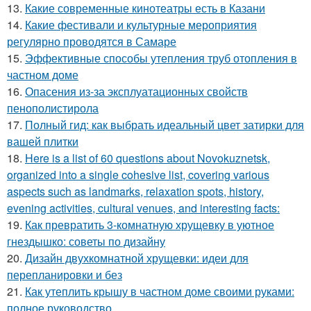
13.
Какие современные кинотеатры есть в Казани
14.
Какие фестивали и культурные мероприятия
регулярно проводятся в Самаре
15.
Эффективные способы утепления труб отопления в
частном доме
16.
Опасения из-за эксплуатационных свойств
пенополистирола
17.
Полный гид: как выбрать идеальный цвет затирки для
вашей плитки
18.
Here is a list of 60 questions about Novokuznetsk,
organized into a single cohesive list, covering various
aspects such as landmarks, relaxation spots, history,
evening activities, cultural venues, and interesting facts:
19.
Как превратить 3-комнатную хрущевку в уютное
гнездышко: советы по дизайну
20.
Дизайн двухкомнатной хрущевки: идеи для
перепланировки и без
21.
Как утеплить крышу в частном доме своими руками:
полное руководство