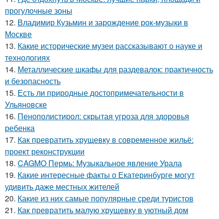
прогулочные зоны
12.
Владимир Кузьмин и зарождение рок-музыки в
Москве
13.
Какие исторические музеи рассказывают о науке и
технологиях
14.
Металлические шкафы для раздевалок: практичность
и безопасность
15.
Есть ли природные достопримечательности в
Ульяновске
16.
Пенополистирол: скрытая угроза для здоровья
ребенка
17.
Как превратить хрущевку в современное жильё:
проект реконструкции
18.
CAGMO Пермь: Музыкальное явление Урала
19.
Какие интересные факты о Екатеринбурге могут
удивить даже местных жителей
20.
Какие из них самые популярные среди туристов
21.
Как превратить малую хрущевку в уютный дом