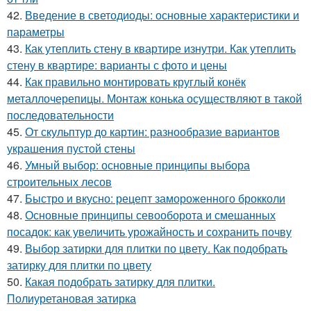
42.
Введение в светодиоды: основные характеристики и
параметры
43.
Как утеплить стену в квартире изнутри. Как утеплить
стену в квартире: варианты с фото и цены
44.
Как правильно монтировать круглый конёк
металлочерепицы. Монтаж конька осуществляют в такой
последовательности
45.
От скульптур до картин: разнообразие вариантов
украшения пустой стены
46.
Умный выбор: основные принципы выбора
строительных лесов
47.
Быстро и вкусно: рецепт замороженного брокколи
48.
Основные принципы севооборота и смешанных
посадок: как увеличить урожайность и сохранить почву
49.
Выбор затирки для плитки по цвету. Как подобрать
затирку для плитки по цвету
50.
Какая подобрать затирку для плитки.
Полиуретановая затирка