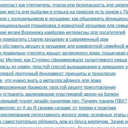
нопласт как утеплитель: угроза или безопасность для здоро
кие места для рыбалки и отдыха на природе есть рядом с П
хня с холодильником в хрущевке: как объединить функциона
нкциональная планировка 2-комнатной хрущевки для семьи 
кие музеи Воронежа наиболее интересны для посетителей
к превратить старую хрущевку в современный дом
к обставить двушку в хрущевке для комфортной семейной 
к правильно утеплять крышу загородного дома: пошаговая 
ег Митяев: как Ступино сформировало талантливого певца
оксы из семян: простой способ выращивания в домашних 
левой ленточный фундамент: принципы и технологии
е, что нужно знать о металлосайдинге для дома
мороженная брокколи: простой рецепт приготовления
к устранить заклинивание пластиковой двери на балкон
ленький туалет дизайн панелями пвх. Почему панели ПВХ?
мопояс от А до Я своими силами: от теории к практике
оектирование пятиэтажного жилого дома: основные этапы
к самостоятельно обложить дом из бруса кирпичом. Зачем