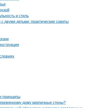
вья
ензой
льность и стиль
с двумя детьми: практические советы
жизни
инструкция
условиях
 и принципы
 деревянному дому кирпичные стены?