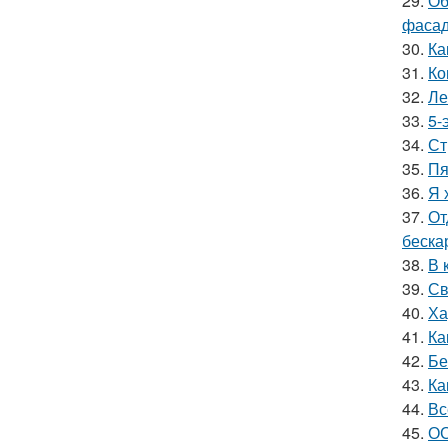
29.
Об
фасад
30.
Ка
31.
Ко
32.
Ле
33.
5-
34.
Ст
35.
Пя
36.
Я 
37.
От
беска
38.
В 
39.
Св
40.
Ха
41.
Ка
42.
Бе
43.
Ка
44.
Вс
45.
ОС