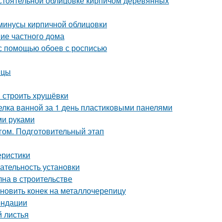
стоятельной облицовке кирпичом деревянных
 минусы кирпичной облицовки
ние частного дома
 с помощью обоев с росписью
ицы
и строить хрущёвки
делка ванной за 1 день пластиковыми панелями
ми руками
гом. Подготовительный этап
еристики
ательность установки
на в строительстве
ановить конек на металлочерепицу
ендации
 листья