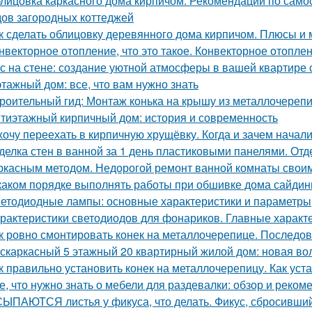
лицовка каркасного дома кирпичом. Рекомендации по само
ов загородных коттеджей
к сделать облицовку деревянного дома кирпичом. Плюсы и
нвекторное отопление, что это такое. Конвекторное отопле
с на стене: создание уютной атмосферы в вашей квартире
этажный дом: все, что вам нужно знать
роительный гид: Монтаж конька на крышу из металлочереп
тиэтажный кирпичный дом: история и современность
хочу переехать в кирпичную хрущёвку. Когда и зачем начал
делка стен в ванной за 1 день пластиковыми панелями. От
ркасным методом. Недорогой ремонт ванной комнаты свои
каком порядке выполнять работы при обшивке дома сайдин
етодиодные лампы: основные характеристики и параметры
рактеристики светодиодов для фонариков. Главные характ
к ровно смонтировать конек на металлочерепице. Последов
скаркасный 5 этажный 20 квартирный жилой дом: новая вол
к правильно установить конек на металлочерепицу. Как уст
е, что нужно знать о мебели для раздевалки: обзор и реком
ЫПАЮТСЯ листья у фикуса, что делать. Фикус, сбросивший