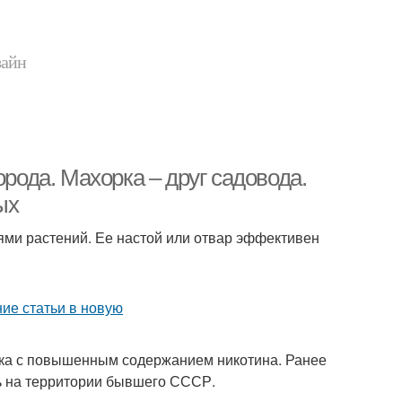
зайн
орода. Махорка – друг садовода.
ых
ями растений. Ее настой или отвар эффективен
бака с повышенным содержанием никотина. Ранее
сь на территории бывшего СССР.