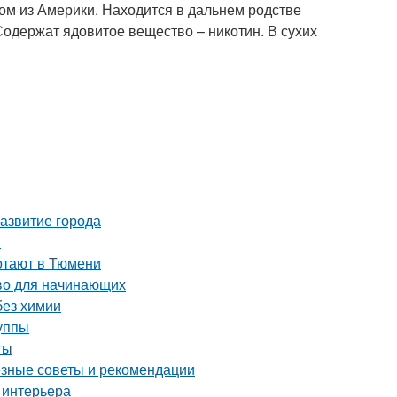
дом из Америки. Находится в дальнем родстве
 Содержат ядовитое вещество – никотин. В сухих
азвитие города
й
ботают в Тюмени
тво для начинающих
без химии
уппы
ты
езные советы и рекомендации
 интерьера