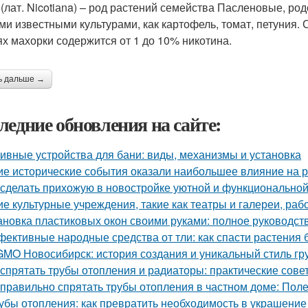
 (лат. Nicotiаna) – род растений семейства Пасленовые, ро
ими известными культурами, как картофель, томат, петуния.
ях махорки содержится от 1 до 10% никотина.
ь дальше →
ледние обновления на сайте:
ивные устройства для бани: виды, механизмы и установка
ие исторические события оказали наибольшее влияние на р
 сделать прихожую в новостройке уютной и функционально
ие культурные учреждения, такие как театры и галереи, ра
ановка пластиковых окон своими руками: полное руководс
ективные народные средства от тли: как спасти растения 
MO Новосибирск: история создания и уникальный стиль гр
 спрятать трубы отопления и радиаторы: практические сове
 правильно спрятать трубы отопления в частном доме: Пол
убы отопления: как превратить необходимость в украшение