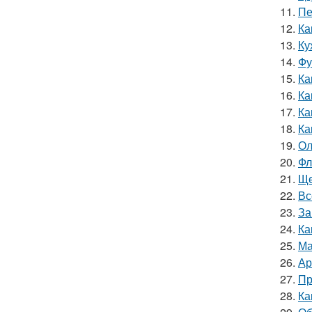
11.
Пе
12.
Ка
13.
Ку
14.
Фу
15.
Ка
16.
Ка
17.
Ка
18.
Ка
19.
Ол
20.
Фл
21.
Ще
22.
Вс
23.
За
24.
Ка
25.
Ма
26.
Ар
27.
Пр
28.
Ка