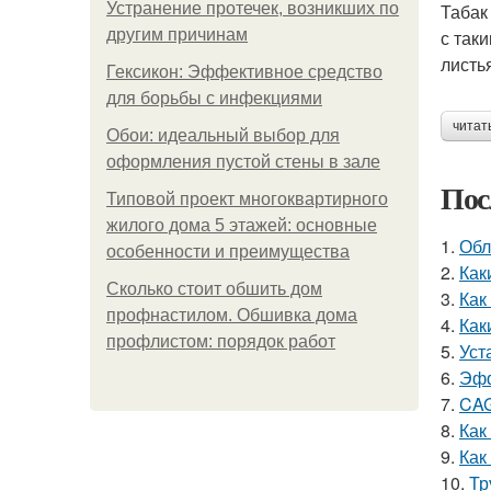
Устранение протечек, возникших по
Табак
другим причинам
с так
листь
Гексикон: Эффективное средство
для борьбы с инфекциями
читат
Обои: идеальный выбор для
оформления пустой стены в зале
Пос
Типовой проект многоквартирного
жилого дома 5 этажей: основные
1.
Обл
особенности и преимущества
2.
Как
Сколько стоит обшить дом
3.
Как
профнастилом. Обшивка дома
4.
Как
профлистом: порядок работ
5.
Уст
6.
Эфф
7.
CAG
8.
Как
9.
Как
10.
Тр