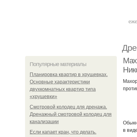
еже
Дре
Махо
Популярные материалы
Ник
Планировка квартир в хрущевках.
Махор
Основные характеристики
проти
двухкомнатных квартир типа
«хрущевки»
Смотровой колодец для дренажа.
Дренажный смотровой колодец для
канализации
Обыкн
в вид
Если капает кран, что делать.