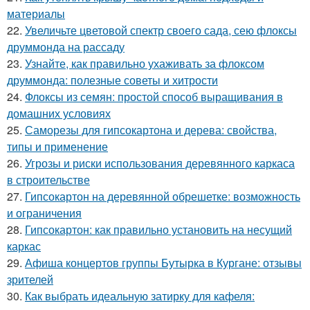
материалы
22.
Увеличьте цветовой спектр своего сада, сею флоксы
друммонда на рассаду
23.
Узнайте, как правильно ухаживать за флоксом
друммонда: полезные советы и хитрости
24.
Флоксы из семян: простой способ выращивания в
домашних условиях
25.
Саморезы для гипсокартона и дерева: свойства,
типы и применение
26.
Угрозы и риски использования деревянного каркаса
в строительстве
27.
Гипсокартон на деревянной обрешетке: возможность
и ограничения
28.
Гипсокартон: как правильно установить на несущий
каркас
29.
Афиша концертов группы Бутырка в Кургане: отзывы
зрителей
30.
Как выбрать идеальную затирку для кафеля: