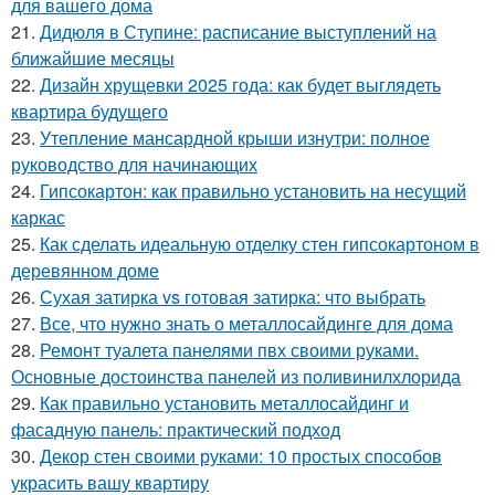
для вашего дома
21.
Дидюля в Ступине: расписание выступлений на
ближайшие месяцы
22.
Дизайн хрущевки 2025 года: как будет выглядеть
квартира будущего
23.
Утепление мансардной крыши изнутри: полное
руководство для начинающих
24.
Гипсокартон: как правильно установить на несущий
каркас
25.
Как сделать идеальную отделку стен гипсокартоном в
деревянном доме
26.
Сухая затирка vs готовая затирка: что выбрать
27.
Все, что нужно знать о металлосайдинге для дома
28.
Ремонт туалета панелями пвх своими руками.
Основные достоинства панелей из поливинилхлорида
29.
Как правильно установить металлосайдинг и
фасадную панель: практический подход
30.
Декор стен своими руками: 10 простых способов
украсить вашу квартиру