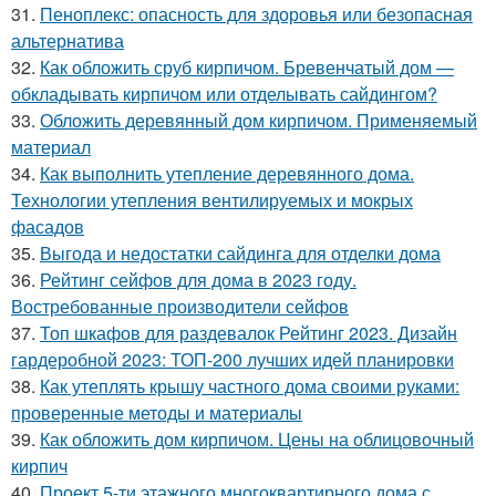
31.
Пеноплекс: опасность для здоровья или безопасная
альтернатива
32.
Как обложить сруб кирпичом. Бревенчатый дом —
обкладывать кирпичом или отделывать сайдингом?
33.
Обложить деревянный дом кирпичом. Применяемый
материал
34.
Как выполнить утепление деревянного дома.
Технологии утепления вентилируемых и мокрых
фасадов
35.
Выгода и недостатки сайдинга для отделки дома
36.
Рейтинг сейфов для дома в 2023 году.
Востребованные производители сейфов
37.
Топ шкафов для раздевалок Рейтинг 2023. Дизайн
гардеробной 2023: ТОП-200 лучших идей планировки
38.
Как утеплять крышу частного дома своими руками:
проверенные методы и материалы
39.
Как обложить дом кирпичом. Цены на облицовочный
кирпич
40.
Проект 5-ти этажного многоквартирного дома с