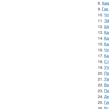
8.
Как
9.
Где
10.
Чт
11.
Эф
12.
Шк
13.
Ка
14.
Ка
15.
Ка
16.
Чт
17.
Ка
18.
Ст
19.
Ут
20.
Пр
21.
Уз
22.
Вр
23.
Пр
24.
Де
25.
Ги
26.
Вс