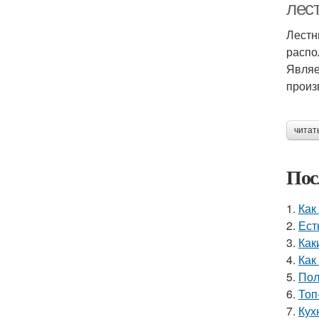
лес
Лестн
распо
Являе
произ
читат
Пос
1.
Как
2.
Ест
3.
Как
4.
Как
5.
Пол
6.
Топ
7.
Кух