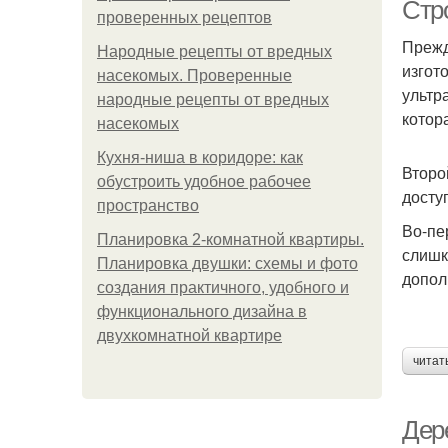
Стр
проверенных рецептов
Прежд
Народные рецепты от вредных
изгот
насекомых. Проверенные
Л
ультр
народные рецепты от вредных
котор
насекомых
Кухня-ниша в коридоре: как
Второ
обустроить удобное рабочее
По
досту
пространство
Во-пе
Планировка 2-комнатной квартиры.
слишк
Планировка двушки: схемы и фото
допол
создания практичного, удобного и
функционального дизайна в
двухкомнатной квартире
читат
Дер