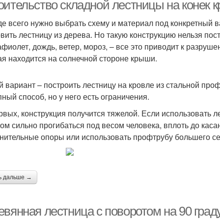
оительство складной лестницы на конек 
е всего нужно выбрать схему и материал под конкретный в
овить лестницу из дерева. Но такую конструкцию нельзя по
естницы из дерева
Поворотная лестница
афиолет, дождь, ветер, мороз, – все это приводит к разруш
п
ая находится на солнечной стороне крыши.
й вариант – построить лестницу на кровле из стальной пр
Требования к
Лест
воротные лестницы
пный способ, но у него есть ограничения.
поворотным лестницам
рвых, конструкция получится тяжелой. Если использовать ле
ом сильно прогибаться под весом человека, вплоть до каса
нительные опоры или использовать профтрубу большего се
ь дальше →
евянная лестница с поворотом на 90 град