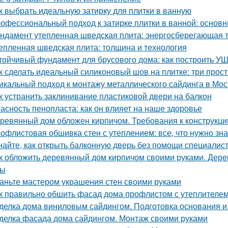
к выбрать идеальную затирку для плитки в ванную
офессиональный подход к затирке плитки в ванной: основ
ндамент утепленная шведская плита: энергосберегающая 
епленная шведская плита: толщина и технология
тойчивый фундамент для брусового дома: как построить У
к сделать идеальный силиконовый шов на плитке: три прос
икальный подход к монтажу металлического сайдинга в Мос
к устранить заклинивание пластиковой двери на балкон
асность пенопласта: как он влияет на наше здоровье
ревянный дом обложен кирпичом. Требования к конструкци
офлистовая обшивка стен с утеплением: все, что нужно зна
найте, как открыть балконную дверь без помощи специалис
к обложить деревянный дом кирпичом своими руками. Дер
сы
аньте мастером украшения стен своими руками
к правильно обшить фасад дома профлистом с утеплителем.
делка дома виниловым сайдингом. Подготовка основания и
делка фасада дома сайдингом. Монтаж своими руками