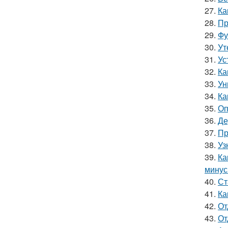
27.
Ка
28.
Пр
29.
Фу
30.
Ут
31.
Ус
32.
Ка
33.
Ун
34.
Ка
35.
Оп
36.
Де
37.
Пр
38.
Уз
39.
Ка
мину
40.
Ст
41.
Ка
42.
От
43.
От