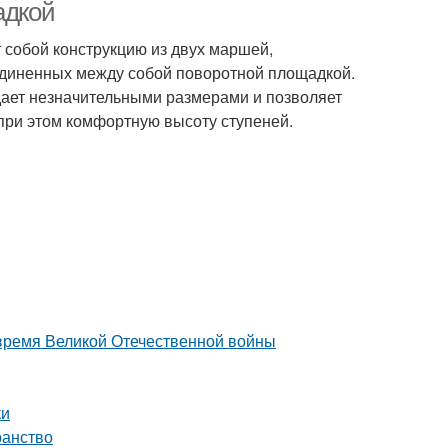
адкой
т собой конструкцию из двух маршей,
единенных между собой поворотной площадкой.
дает незначительными размерами и позволяет
при этом комфортную высоту ступеней.
 время Великой Отечественной войны
ки
ранство