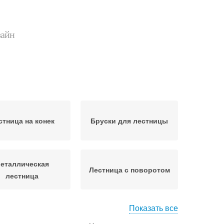
зайн
стница на конек
Бруски для лестницы
еталлическая
Лестница с поворотом
лестница
Показать все
ница с площадкой
Г-образная лестница