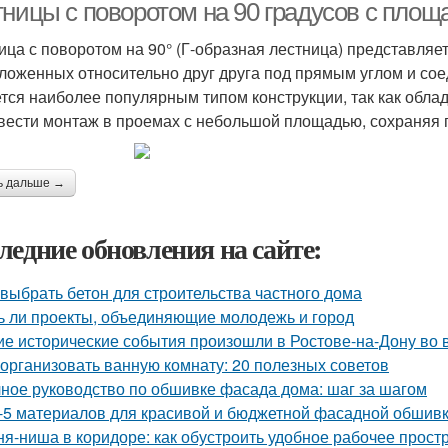
тницы с поворотом на 90 градусов с площ
ица с поворотом на 90° (Г-образная лестница) представляе
ложенных относительно друг друга под прямым углом и со
тся наиболее популярным типом конструкции, так как обла
вести монтаж в проемах с небольшой площадью, сохраняя 
ь дальше →
ледние обновления на сайте:
 выбрать бетон для строительства частного дома
ь ли проекты, объединяющие молодежь и город
ие исторические события произошли в Ростове-на-Дону во
 организовать ванную комнату: 20 полезных советов
ное руководство по обшивке фасада дома: шаг за шагом
-5 материалов для красивой и бюджетной фасадной обшив
ня-ниша в коридоре: как обустроить удобное рабочее прост