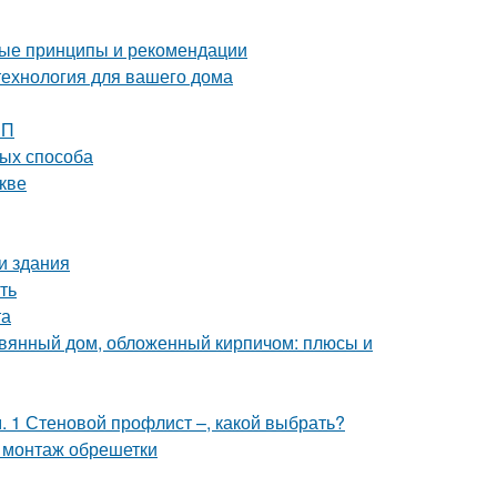
ные принципы и рекомендации
технология для вашего дома
ШП
тых способа
кве
и здания
ть
та
евянный дом, обложенный кирпичом: плюсы и
 1 Стеновой профлист –, какой выбрать?
 монтаж обрешетки