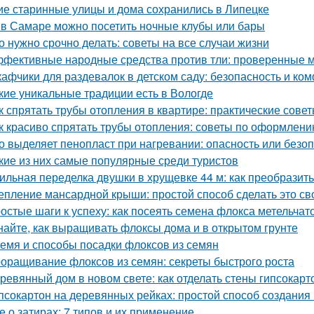
ие старинные улицы и дома сохранились в Липецке
 в Самаре можно посетить ночные клубы или бары
о нужно срочно делать: советы на все случаи жизни
фективные народные средства против тли: проверенные 
афчики для раздевалок в детском саду: безопасность и к
кие уникальные традиции есть в Вологде
к спрятать трубы отопления в квартире: практические сове
к красиво спрятать трубы отопления: советы по оформлен
о выделяет пенопласт при нагревании: опасность или безо
кие из них самые популярные среди туристов
ильная переделка двушки в хрущевке 44 м: как преобразит
епление мансардной крыши: простой способ сделать это с
остые шаги к успеху: как посеять семена флокса метельчат
найте, как выращивать флоксы дома и в открытом грунте
емя и способы посадки флоксов из семян
оращивание флоксов из семян: секреты быстрого роста
ревянный дом в новом свете: как отделать стены гипсокар
псокартон на деревянных рейках: простой способ создания
е о затирах: 7 типов и их применение