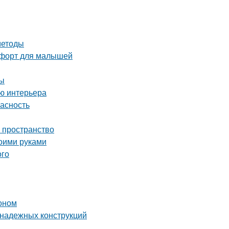
методы
омфорт для малышей
ты
ию интерьера
пасность
ь пространство
воими руками
ого
тоном
 надежных конструкций