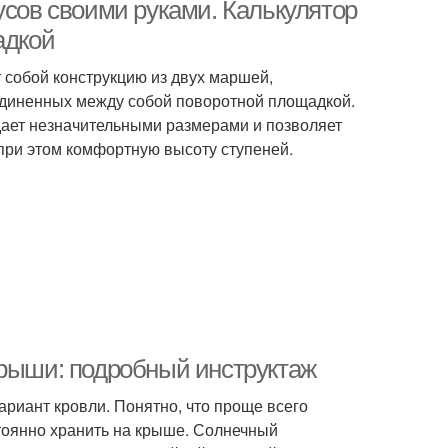
ротным лестницам
ступенями
усов своими руками. Калькулятор
адкой
т собой конструкцию из двух маршей,
единенных между собой поворотной площадкой.
дает незначительными размерами и позволяет
при этом комфортную высоту ступеней.
крыши: подробный инструктаж
ариант кровли. Понятно, что проще всего
стоянно хранить на крыше. Солнечный