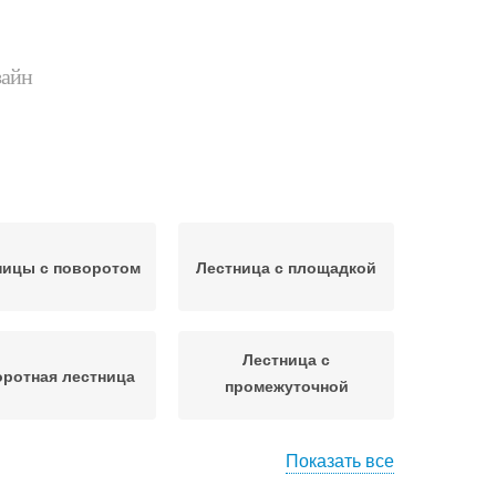
зайн
ницы с поворотом
Лестница с площадкой
Лестница с
ротная лестница
промежуточной
площадкой
Показать все
Требования к
Лестница с забежными