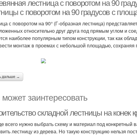
пово
евянная лестница с поворотом на 90 град
тницы с поворотом на 90 градусов с площ
ица с поворотом на 90° (Г-образная лестница) представляе
ложенных относительно друг друга под прямым углом и со
тся наиболее популярным типом конструкции, так как обла
вести монтаж в проемах с небольшой площадью, сохраняя 
ь дальше →
 может заинтересовать
оительство складной лестницы на конек 
е всего нужно выбрать схему и материал под конкретный в
овить лестницу из дерева. Но такую конструкцию нельзя по