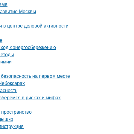
емя
развитие Москвы
 в центре деловой активности
е
дход к энергосбережению
методы
химии
 безопасность на первом месте
Чебоксарах
пасность
зберемся в рисках и мифах
ь пространство
здышко
инструкция