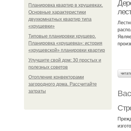
Дер
Планировка квартир в хрущевках.
лес
Основные характеристики
двухкомнатных квартир типа
Лестн
«хрущевки»
распо
Являе
Типовые планировки хрущево.
произ
Планировка «хрущевка»: история
«хрущевской» планировки квартир
Улучшите свой дом: 30 простых и
полезных советов
читат
Отопление конвекторами
загородного дома. Рассчитайте
Вас
затраты
Стр
Прежд
изгот