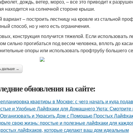
афиолет, дождь, ветер, мороз, – все это приводит к разруш
ая находится на солнечной стороне крыши.
й вариант – построить лестницу на кровле из стальной пр
пный способ, но у него есть ограничения.
рвых, конструкция получится тяжелой. Если использовать ле
ом сильно прогибаться под весом человека, вплоть до каса
нительные опоры или использовать профтрубу большего се
ь дальше →
ледние обновления на сайте:
епланировка квартиры в Москве: с чего начать и куда пода
стые и Удобные Лайфхаки для Домашнего Уюта: Смотрит
 Организовать и Украсить Дом с Помощью Простых Лайфха
орьте свою жизнь: простые и полезные лайфхаки для каждо
простых лайфхаков, которые сделают ваш дом идеальным