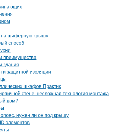
ачинающих
ичения
тоном
а на шиферную крышу
вый способ
кухни
 и преимущества
и здания
я и защитной изоляции
ицы
аллических шкафов Практик
кирпичной стене: несложная технология монтажа
ный дом?
ры
опояс, нужен ли он под крышу
MD элементов
ечты