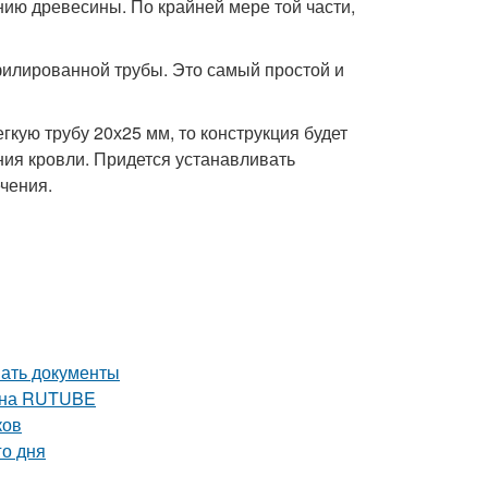
ению древесины. По крайней мере той части,
офилированной трубы. Это самый простой и
гкую трубу 20х25 мм, то конструкция будет
ния кровли. Придется устанавливать
чения.
вать документы
е на RUTUBE
ков
го дня