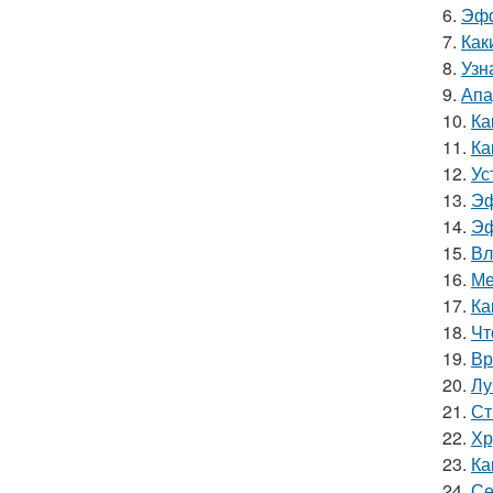
6.
Эфф
7.
Как
8.
Узн
9.
Апа
10.
Ка
11.
Ка
12.
Ус
13.
Эф
14.
Эф
15.
Вл
16.
Ме
17.
Ка
18.
Чт
19.
Вр
20.
Лу
21.
Ст
22.
Хр
23.
Ка
24.
Се