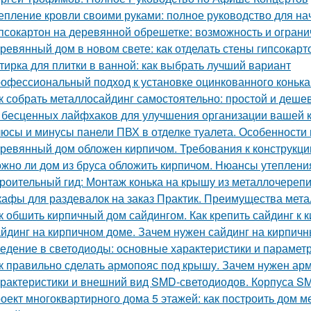
епление кровли своими руками: полное руководство для н
псокартон на деревянной обрешетке: возможность и огран
ревянный дом в новом свете: как отделать стены гипсокар
тирка для плитки в ванной: как выбрать лучший вариант
офессиональный подход к установке оцинкованного коньк
к собрать металлосайдинг самостоятельно: простой и деше
 бесценных лайфхаков для улучшения организации вашей 
юсы и минусы панели ПВХ в отделке туалета. Особенности
ревянный дом обложен кирпичом. Требования к конструкци
жно ли дом из бруса обложить кирпичом. Нюансы утеплени
роительный гид: Монтаж конька на крышу из металлочереп
афы для раздевалок на заказ Практик. Преимущества мет
к обшить кирпичный дом сайдингом. Как крепить сайдинг к 
йдинг на кирпичном доме. Зачем нужен сайдинг на кирпич
едение в светодиоды: основные характеристики и парамет
к правильно сделать армопояс под крышу. Зачем нужен арм
рактеристики и внешний вид SMD-светодиодов. Корпуса S
оект многоквартирного дома 5 этажей: как построить дом м