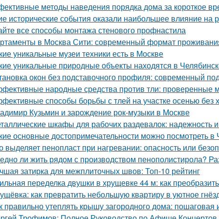
ективные методы наведения порядка дома за короткое вр
ие исторические события оказали наибольшее влияние на 
айте все способы монтажа стенового профнастила
ртаменты в Москва Сити: современный формат проживания
кие уникальные музеи техники есть в Москве
кие уникальные природные объекты находятся в Челябинск
тановка окон без подставочного профиля: современный по
фективные народные средства против тли: проверенные 
фективные способы борьбы с тлей на участке осенью без 
адимир Кузьмин и зарождение рок-музыки в Москве
таллические шкафы для рабочих раздевалок: надежность и
кие основные достопримечательности можно посмотреть в 
о выделяет пенопласт при нагревании: опасность или безо
едно ли жить рядом с производством пенополистирола? Ра
чшая затирка для межплиточных швов: Топ-10 рейтинг
ильная переделка двушки в хрущевке 44 м: как преобразит
ущёвка: как превратить небольшую квартиру в уютное гнё
к правильно утеплять крышу загородного дома: пошаговая 
ргей Трофимов: Полное Руководство по Афише Концертов