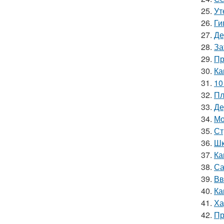
25.
Ут
26.
Ги
27.
Де
28.
За
29.
Пр
30.
Ка
31.
10
32.
Пл
33.
Де
34.
Мо
35.
Ст
36.
Шк
37.
Ка
38.
Са
39.
Вв
40.
Ка
41.
Ха
42.
Пр