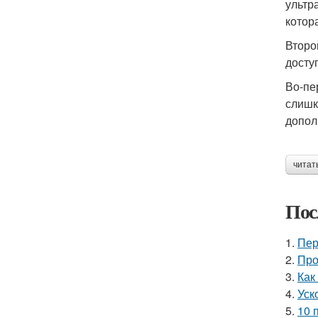
ультр
котор
Второ
досту
Во-пе
слишк
допол
читат
Пос
1.
Пер
2.
Про
3.
Как
4.
Уск
5.
10 