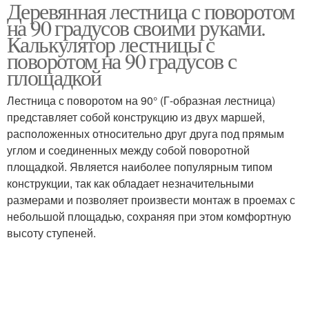
Деревянная лестница с поворотом
Лестница с площадкой
Г-образная лестница
на 90 градусов своими руками.
Калькулятор лестницы с
поворотом на 90 градусов с
площадкой
Лестницы из дерева
Поворотная лестница
Лестница с поворотом на 90° (Г-образная лестница)
представляет собой конструкцию из двух маршей,
расположенных относительно друг друга под прямым
Лестница с
углом и соединенных между собой поворотной
промежуточной
Лестница на второй
площадкой. Является наиболее популярным типом
площадкой
конструкции, так как обладает незначительными
размерами и позволяет произвести монтаж в проемах с
небольшой площадью, сохраняя при этом комфортную
Лестница с забежными
высоту ступеней.
Поворотные лестницы
ступенями