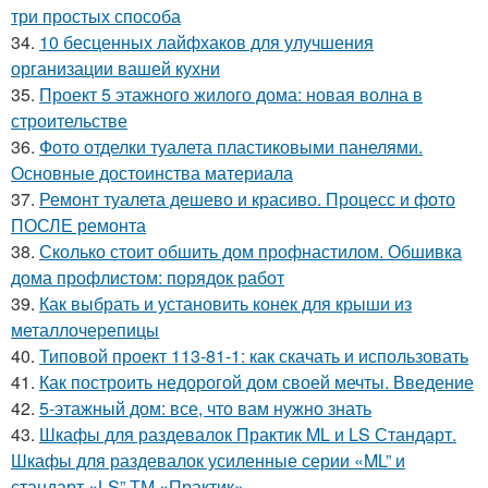
три простых способа
34.
10 бесценных лайфхаков для улучшения
организации вашей кухни
35.
Проект 5 этажного жилого дома: новая волна в
строительстве
36.
Фото отделки туалета пластиковыми панелями.
Основные достоинства материала
37.
Ремонт туалета дешево и красиво. Процесс и фото
ПОСЛЕ ремонта
38.
Сколько стоит обшить дом профнастилом. Обшивка
дома профлистом: порядок работ
39.
Как выбрать и установить конек для крыши из
металлочерепицы
40.
Типовой проект 113-81-1: как скачать и использовать
41.
Как построить недорогой дом своей мечты. Введение
42.
5-этажный дом: все, что вам нужно знать
43.
Шкафы для раздевалок Практик ML и LS Стандарт.
Шкафы для раздевалок усиленные серии «ML” и
стандарт «LS” ТМ «Практик».