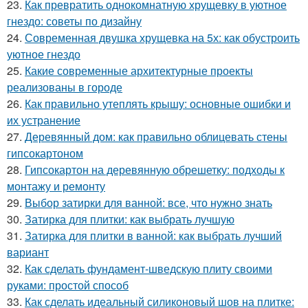
23.
Как превратить однокомнатную хрущевку в уютное
гнездо: советы по дизайну
24.
Современная двушка хрущевка на 5х: как обустроить
уютное гнездо
25.
Какие современные архитектурные проекты
реализованы в городе
26.
Как правильно утеплять крышу: основные ошибки и
их устранение
27.
Деревянный дом: как правильно облицевать стены
гипсокартоном
28.
Гипсокартон на деревянную обрешетку: подходы к
монтажу и ремонту
29.
Выбор затирки для ванной: все, что нужно знать
30.
Затирка для плитки: как выбрать лучшую
31.
Затирка для плитки в ванной: как выбрать лучший
вариант
32.
Как сделать фундамент-шведскую плиту своими
руками: простой способ
33.
Как сделать идеальный силиконовый шов на плитке: