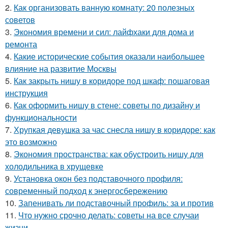
2.
Как организовать ванную комнату: 20 полезных
советов
3.
Экономия времени и сил: лайфхаки для дома и
ремонта
4.
Какие исторические события оказали наибольшее
влияние на развитие Москвы
5.
Как закрыть нишу в коридоре под шкаф: пошаговая
инструкция
6.
Как оформить нишу в стене: советы по дизайну и
функциональности
7.
Хрупкая девушка за час снесла нишу в коридоре: как
это возможно
8.
Экономия пространства: как обустроить нишу для
холодильника в хрущевке
9.
Установка окон без подставочного профиля:
современный подход к энергосбережению
10.
Запенивать ли подставочный профиль: за и против
11.
Что нужно срочно делать: советы на все случаи
жизни