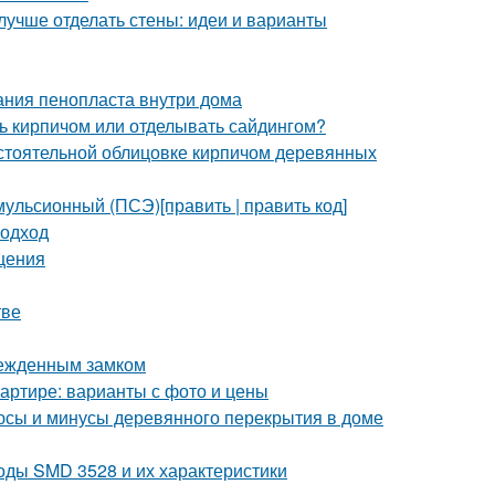
лучше отделать стены: идеи и варианты
ания пенопласта внутри дома
ь кирпичом или отделывать сайдингом?
стоятельной облицовке кирпичом деревянных
ульсионный (ПСЭ)[править | править код]
подход
щения
тве
врежденным замком
квартире: варианты с фото и цены
юсы и минусы деревянного перекрытия в доме
оды SMD 3528 и их характеристики