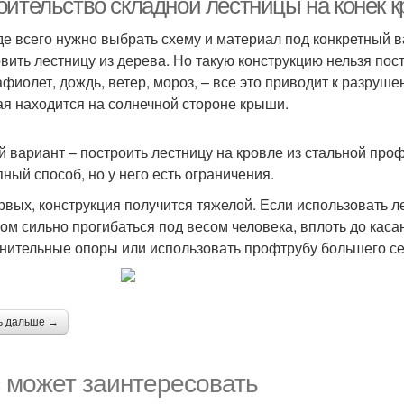
оительство складной лестницы на конек 
е всего нужно выбрать схему и материал под конкретный в
овить лестницу из дерева. Но такую конструкцию нельзя по
афиолет, дождь, ветер, мороз, – все это приводит к разруш
ая находится на солнечной стороне крыши.
й вариант – построить лестницу на кровле из стальной пр
пный способ, но у него есть ограничения.
рвых, конструкция получится тяжелой. Если использовать ле
ом сильно прогибаться под весом человека, вплоть до каса
нительные опоры или использовать профтрубу большего се
ь дальше →
 может заинтересовать