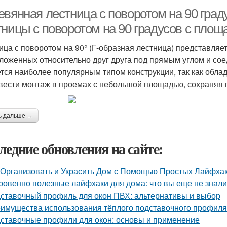
евянная лестница с поворотом на 90 град
тницы с поворотом на 90 градусов с площ
ица с поворотом на 90° (Г-образная лестница) представляе
ложенных относительно друг друга под прямым углом и со
тся наиболее популярным типом конструкции, так как обла
вести монтаж в проемах с небольшой площадью, сохраняя 
ь дальше →
ледние обновления на сайте:
 Организовать и Украсить Дом с Помощью Простых Лайфха
ровенно полезные лайфхаки для дома: что вы еще не знали
ставочный профиль для окон ПВХ: альтернативы и выбор
имущества использования тёплого подставочного профиля
ставочные профили для окон: основы и применение