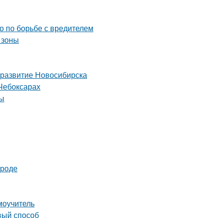
во по борьбе с вредителем
 зоны
 развитие Новосибирска
Чебоксарах
ты
ороде
моучитель
вый способ