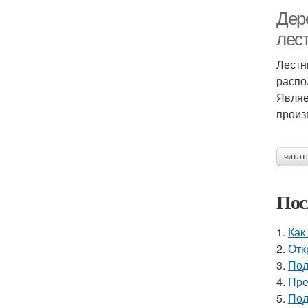
Дер
лес
Лестн
распо
Являе
произ
читат
Пос
1.
Как
2.
Отк
3.
Под
4.
Пре
5.
Под