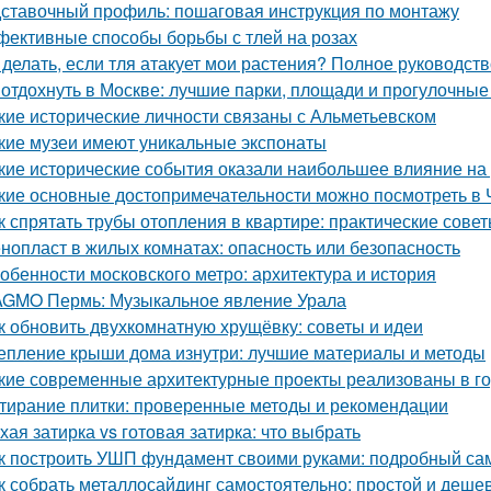
ставочный профиль: пошаговая инструкция по монтажу
ективные способы борьбы с тлей на розах
 делать, если тля атакует мои растения? Полное руководст
 отдохнуть в Москве: лучшие парки, площади и прогулочные
кие исторические личности связаны с Альметьевском
кие музеи имеют уникальные экспонаты
кие исторические события оказали наибольшее влияние на
кие основные достопримечательности можно посмотреть в 
к спрятать трубы отопления в квартире: практические сове
нопласт в жилых комнатах: опасность или безопасность
обенности московского метро: архитектура и история
GMO Пермь: Музыкальное явление Урала
к обновить двухкомнатную хрущёвку: советы и идеи
епление крыши дома изнутри: лучшие материалы и методы
кие современные архитектурные проекты реализованы в г
тирание плитки: проверенные методы и рекомендации
хая затирка vs готовая затирка: что выбрать
к построить УШП фундамент своими руками: подробный са
к собрать металлосайдинг самостоятельно: простой и деше