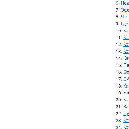
6.
Под
7.
Эфф
8.
Что
9.
Где
10.
Ка
11.
Ка
12.
Ка
13.
Ка
14.
Ка
15.
Пе
16.
Ос
17.
CA
18.
Ка
19.
Ут
20.
Ка
21.
За
22.
Су
23.
Ка
24.
Ка