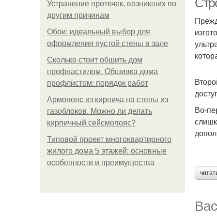
Стр
Устранение протечек, возникших по
другим причинам
Прежд
изгот
Обои: идеальный выбор для
ультр
оформления пустой стены в зале
котор
Сколько стоит обшить дом
профнастилом. Обшивка дома
Второ
профлистом: порядок работ
досту
Армопояс из кирпича на стены из
Во-пе
газоблоков. Можно ли делать
слишк
кирпичный сейсмопояс?
допол
Типовой проект многоквартирного
жилого дома 5 этажей: основные
особенности и преимущества
читат
Вас