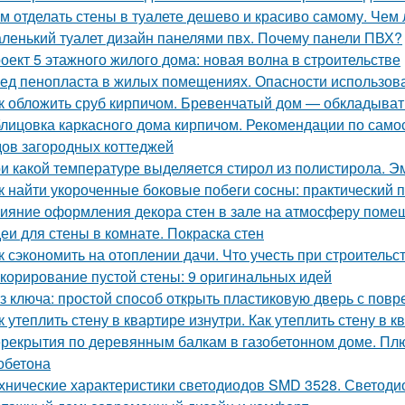
м отделать стены в туалете дешево и красиво самому. Чем 
ленький туалет дизайн панелями пвх. Почему панели ПВХ?
оект 5 этажного жилого дома: новая волна в строительстве
ед пенопласта в жилых помещениях. Опасности использов
к обложить сруб кирпичом. Бревенчатый дом — обкладыват
лицовка каркасного дома кирпичом. Рекомендации по само
ов загородных коттеджей
и какой температуре выделяется стирол из полистирола. Эм
к найти укороченные боковые побеги сосны: практический 
ияние оформления декора стен в зале на атмосферу поме
еи для стены в комнате. Покраска стен
к сэкономить на отоплении дачи. Что учесть при строительс
корирование пустой стены: 9 оригинальных идей
з ключа: простой способ открыть пластиковую дверь с по
к утеплить стену в квартире изнутри. Как утеплить стену в 
рекрытия по деревянным балкам в газобетонном доме. Пл
зобетона
хнические характеристики светодиодов SMD 3528. Светоди