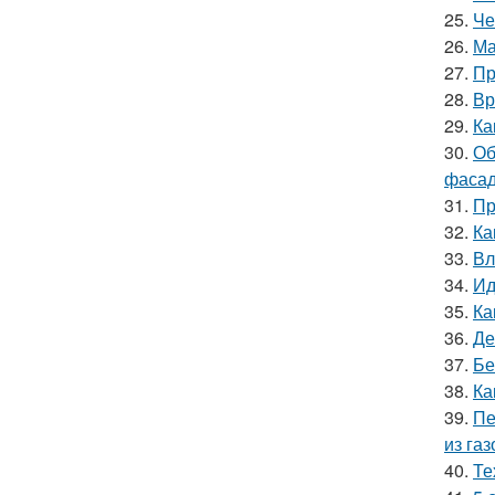
25.
Че
26.
Ма
27.
Пр
28.
Вр
29.
Ка
30.
Об
фасад
31.
Пр
32.
Ка
33.
Вл
34.
Ид
35.
Ка
36.
Де
37.
Бе
38.
Ка
39.
Пе
из га
40.
Те