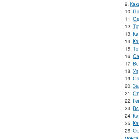
9.
Как
10.
Пр
11.
Сд
12.
Тр
13.
Ка
14.
Ка
15.
То
16.
Сэ
17.
Вс
18.
Уп
19.
Со
20.
За
21.
Ст
22.
Ге
23.
Вс
24.
Ка
25.
Ка
26.
Ос
монта