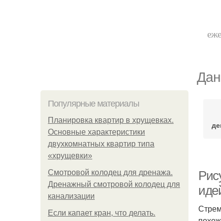
еже
Дан
Популярные материалы
Планировка квартир в хрущевках.
де
Основные характеристики
двухкомнатных квартир типа
«хрущевки»
Смотровой колодец для дренажа.
Рис
Дренажный смотровой колодец для
иде
канализации
Стрем
Если капает кран, что делать.
похож