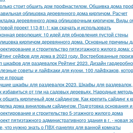
олько стоит обшить дом профнастилом. Обшивка дома проф
авильная облицовка деревянного дома кирпичом. Расчет
кладка деревянного дома облицовочным кирпичом. Виды о
повой проект 113-81-1: как скачать и использовать
хонная революция: 10 идей для обновления пустой стены
лицовка кирпичом деревянного дома. Основные причины д
оектирование и строительство пятиэтажного жилого дома:
йтинг сейфов для дома в 2023 году. Востребованные прои
п шкафов для раздевалок Рейтинг 2023. Дизайн гардеробн
лезные советы и лайфхаки для кухни. 100 лайфхаков, кот
ее и проще
чшие шкафы для раздевалок 2023. Шкафы для раздевалок,
к избавиться от тли на садовых деревьях. Народные метод
к обшить кирпичный дом сайдингом. Как крепить сайдинг к 
делка дома виниловым сайдингом. Подготовка основания и
оектирование и строительство 5-этажного жилого дома
оект пятиэтажного административного здания в г. - новая э
е, что нужно знать о ПВХ-панелях для ванной комнаты