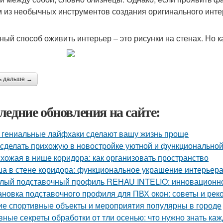
 из необычных инструментов создания оригинального интер
ный способ оживить интерьер – это рисунки на стенах. Но 
ь дальше →
ледние обновления на сайте:
 гениальные лайфхаки сделают вашу жизнь проще
 сделать прихожую в новостройке уютной и функционально
хожая в нише коридора: как организовать пространство
а в стене коридора: функциональное украшение интерьер
лый подставочный профиль REHAU INTELIO: инновационн
ановка подставочного профиля для ПВХ окон: советы и ре
ие спортивные объекты и мероприятия популярны в городе
вные секреты обработки от тли осенью: что нужно знать ка