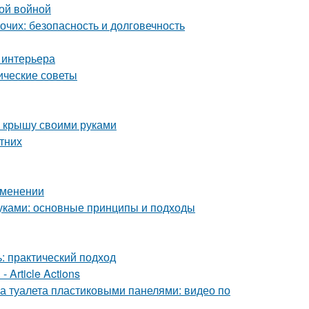
ой войной
чих: безопасность и долговечность
 интерьера
ические советы
ю крышу своими руками
етних
рименении
уками: основные принципы и подходы
: практический подход
 Article Actions
а туалета пластиковыми панелями: видео по