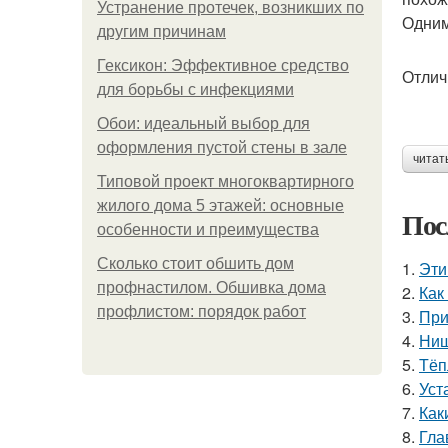
Устранение протечек, возникших по
Одним
другим причинам
Гексикон: Эффективное средство
Отлич
для борьбы с инфекциями
Обои: идеальный выбор для
оформления пустой стены в зале
читат
Типовой проект многоквартирного
жилого дома 5 этажей: основные
Пос
особенности и преимущества
Сколько стоит обшить дом
1.
Эти
профнастилом. Обшивка дома
2.
Как
профлистом: порядок работ
3.
При
4.
Ниш
5.
Тёп
6.
Уст
7.
Как
8.
Гла