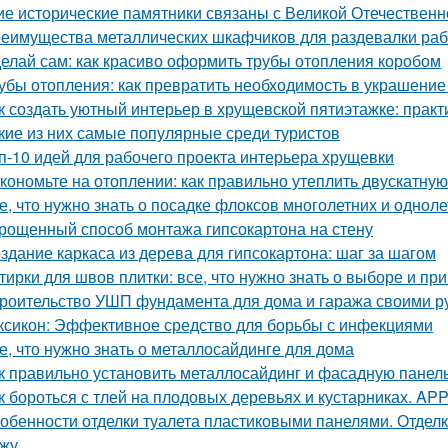
ие исторические памятники связаны с Великой Отечественн
еимущества металлических шкафчиков для раздевалки рабо
елай сам: как красиво оформить трубы отопления коробом
убы отопления: как превратить необходимость в украшение
к создать уютный интерьер в хрущевской пятиэтажке: практ
кие из них самые популярные среди туристов
п-10 идей для рабочего проекта интерьера хрущевки
кономьте на отоплении: как правильно утеплить двускатну
е, что нужно знать о посадке флоксов многолетних и однол
рощенный способ монтажа гипсокартона на стену
здание каркаса из дерева для гипсокартона: шаг за шагом
тирки для швов плитки: все, что нужно знать о выборе и п
роительство УШП фундамента для дома и гаража своими р
ксикон: Эффективное средство для борьбы с инфекциями
е, что нужно знать о металлосайдинге для дома
к правильно установить металлосайдинг и фасадную панель
к бороться с тлей на плодовых деревьях и кустарниках. APP -
обенности отделки туалета пластиковыми панелями. Отделк
жу