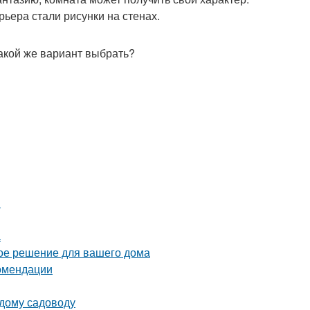
ьера стали рисунки на стенах.
какой же вариант выбрать?
й
а
ое решение для вашего дома
комендации
ждому садоводу