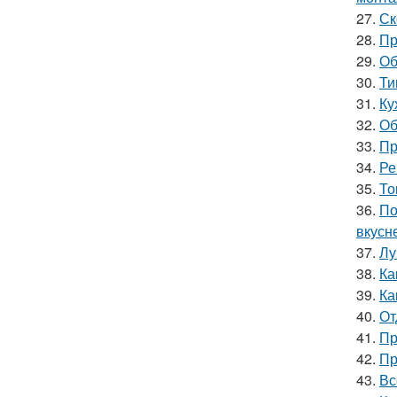
27.
Ск
28.
Пр
29.
Об
30.
Ти
31.
Ку
32.
Об
33.
Пр
34.
Ре
35.
То
36.
По
вкусн
37.
Лу
38.
Ка
39.
Ка
40.
От
41.
Пр
42.
Пр
43.
Вс