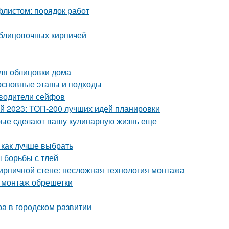
листом: порядок работ
блицовочных кирпичей
ля облицовки дома
 основные этапы и подходы
зводители сейфов
ой 2023: ТОП-200 лучших идей планировки
орые сделают вашу кулинарную жизнь еще
 как лучше выбрать
ы борьбы с тлей
кирпичной стене: несложная технология монтажа
 монтаж обрешетки
ра в городском развитии