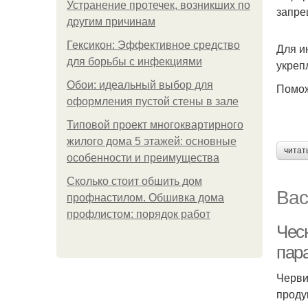
Устранение протечек, возникших по
запре
другим причинам
Гексикон: Эффективное средство
Для и
для борьбы с инфекциями
укреп
Обои: идеальный выбор для
Помож
оформления пустой стены в зале
Типовой проект многоквартирного
жилого дома 5 этажей: основные
читат
особенности и преимущества
Сколько стоит обшить дом
Вас
профнастилом. Обшивка дома
профлистом: порядок работ
Чес
пар
Черви
проду