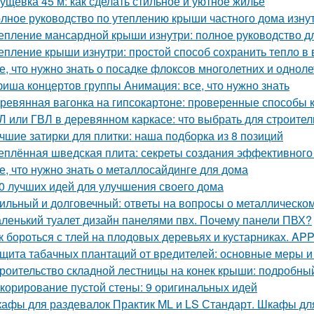
ущевка 45 м: как сделать стильное и уютное жилье
лное руководство по утеплению крыши частного дома изну
епление мансардной крыши изнутри: полное руководство 
епление крыши изнутри: простой способ сохранить тепло в
е, что нужно знать о посадке флоксов многолетних и однол
иша концертов группы Анимация: все, что нужно знать
ревянная вагонка на гипсокартоне: проверенные способы 
Л или ГВЛ в деревянном каркасе: что выбрать для строител
чшие затирки для плитки: наша подборка из 8 позиций
еплённая шведская плита: секреты создания эффективного
е, что нужно знать о металлосайдинге для дома
0 лучших идей для улучшения своего дома
ильный и долговечный: ответы на вопросы о металлическо
ленький туалет дизайн панелями пвх. Почему панели ПВХ?
к бороться с тлей на плодовых деревьях и кустарниках. APP -
щита табачных плантаций от вредителей: основные меры 
роительство складной лестницы на конек крыши: подробны
корирование пустой стены: 9 оригинальных идей
афы для раздевалок Практик ML и LS Стандарт. Шкафы для