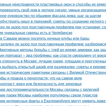
овные неисправности пластиковых окон и способы их ремо
 превратить свой дом в уютное гнездо: умные организацио
ное руководство по обшивке фасада дома: шаг за шагом
 обустроить нишу в прихожей: советы по созданию уютного 
ен ли зазор под подставочным профилем при установке: с
ие уникальные скверы есть в Челябинске
 в Самаре можно посетить ночные клубы или бары
зателен ли зазор под подставочным профилем: разберемся
ективные методы борьбы с тлей во время зимовки: как за
ин препарат – два проблемы: как спасти смородину от вре
е отдохнуть в Москве: лучшие парки, площади и прогулочны
к выбрать открытый шкаф для раздевалки: советы и реком
кие исторические памятники связаны с Великой Отечестве
фы и правда о пенопласте: что на самом деле
нопласт: вред или безопасность для здоровья
кие достопримечательности Москвы связаны с религией
кие парки Москвы наиболее популярны среди туристов
кие интересные факты о Екатеринбурге могут удивить даж