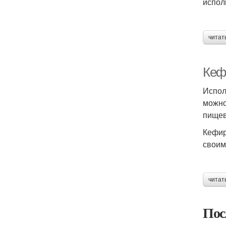
испол
читат
Кеф
Испол
можно
пищев
Кефир
своим
читат
Пос