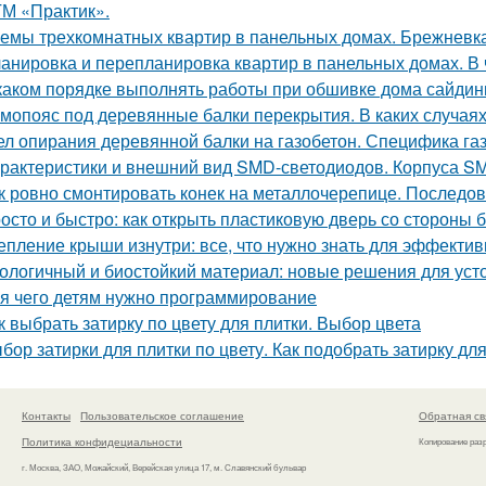
ТМ «Практик».
емы трехкомнатных квартир в панельных домах. Брежневк
анировка и перепланировка квартир в панельных домах. В
каком порядке выполнять работы при обшивке дома сайдин
мопояс под деревянные балки перекрытия. В каких случая
ел опирания деревянной балки на газобетон. Специфика га
рактеристики и внешний вид SMD-светодиодов. Корпуса S
к ровно смонтировать конек на металлочерепице. Последов
осто и быстро: как открыть пластиковую дверь со стороны 
епление крыши изнутри: все, что нужно знать для эффекти
ологичный и биостойкий материал: новые решения для уст
я чего детям нужно программирование
к выбрать затирку по цвету для плитки. Выбор цвета
бор затирки для плитки по цвету. Как подобрать затирку для
Контакты
Пользовательское соглашение
Обратная св
Политика конфидециальности
Копирование раз
г. Москва, ЗАО, Можайский, Верейская улица 17, м. Славянский бульвар