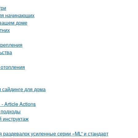
три
для начинающих
 вашем доме
етних
крепления
ьства
 отопления
м сайдинге для дома
 Article Actions
и подходы
й инструктаж
 раздевалок усиленные серии «ML” и стандарт