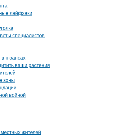
нта
нные лайфхаки
уголка
оветы специалистов
 в нюансах
щитить ваши растения
дителей
е зоны
ендации
нной войной
е местных жителей