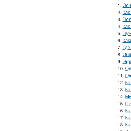
1.
Осн
2.
Как
3.
Пол
4.
Как
5.
Нуж
6.
Как
7.
Где
8.
Обя
9.
Эфф
10.
Од
11.
Гд
12.
Ка
13.
Ка
14.
Ми
15.
Пе
16.
Ка
17.
Ка
18.
Ка