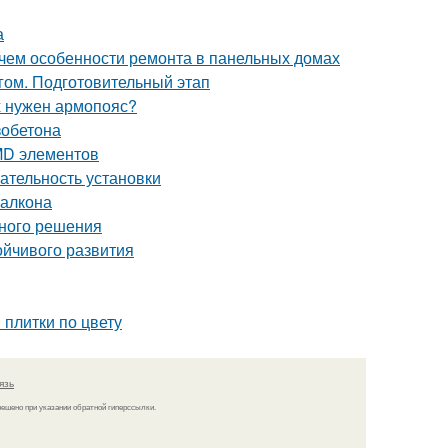
а
 чем особенности ремонта в панельных домах
гом. Подготовительный этап
х нужен армопояс?
зобетона
MD элементов
ательность установки
балкона
вного решения
ойчивого развития
 плитки по цвету
язь
решено при указании обратной гиперссылки.