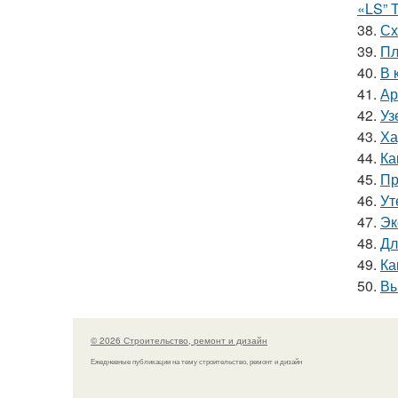
«LS” 
38.
Сх
39.
Пл
40.
В 
41.
Ар
42.
Уз
43.
Ха
44.
Ка
45.
Пр
46.
Ут
47.
Эк
48.
Дл
49.
Ка
50.
Вы
© 2026 Строительство, ремонт и дизайн
Ежедневные публикации на тему строительство, ремонт и дизайн