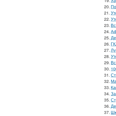
19.
Хр
20.
По
21.
Ут
22.
Ут
23.
Вс
24.
Аф
25.
Де
26.
ГК
27.
Лу
28.
Ут
29.
Вс
30.
10
31.
Ст
32.
Ма
33.
Ка
34.
За
35.
Ст
36.
Де
37.
Шк