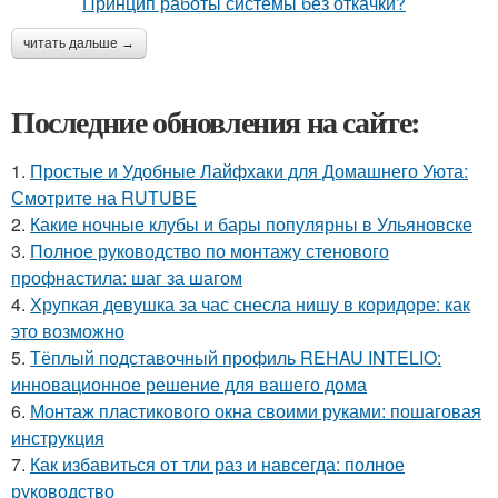
читать дальше →
Последние обновления на сайте:
1.
Простые и Удобные Лайфхаки для Домашнего Уюта:
Смотрите на RUTUBE
2.
Какие ночные клубы и бары популярны в Ульяновске
3.
Полное руководство по монтажу стенового
профнастила: шаг за шагом
4.
Хрупкая девушка за час снесла нишу в коридоре: как
это возможно
5.
Тёплый подставочный профиль REHAU INTELIO:
инновационное решение для вашего дома
6.
Монтаж пластикового окна своими руками: пошаговая
инструкция
7.
Как избавиться от тли раз и навсегда: полное
руководство