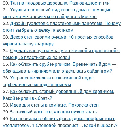
30.
Тля на плодовых деревьях. Разновидности тли
31.
Улучшите внешний вид своего дома с помощью
монтажа металлического сайдинга в Москве
32.
Дизайн туалетов с пластиковыми панелями. Почему
стоит выбрать отделку пластиком
33.
Декор стен своими руками: 10 простых способов
украсить вашу квартиру
34.
Сделать ванную комнату эстетичной и практичной с
помощью пластиковых панелей
35.
Как обложить сруб кирпичом. Бревенчатый дом —
обкладывать кирпичом или отделывать сайдингом?
36.
Устранение железа в скважинной воде:
эффективные методы и приемы
37.
Как обложить старый деревянный дом кирпичом.
Какой кирпич выбрать?
38.
Идеи для стены в комнате. Покраска стен
39.
5-этажный дом: все, что вам нужно знать
40.
Как правильно обшить фасад дома профлистом с
утеплителем. 1 Стеновой профлист –, какой выбрать?