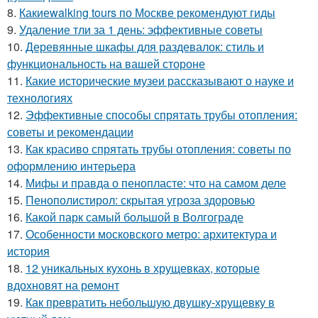
8.
Какиеwalking tours по Москве рекомендуют гиды
9.
Удаление тли за 1 день: эффективные советы
10.
Деревянные шкафы для раздевалок: стиль и
функциональность на вашей стороне
11.
Какие исторические музеи рассказывают о науке и
технологиях
12.
Эффективные способы спрятать трубы отопления:
советы и рекомендации
13.
Как красиво спрятать трубы отопления: советы по
оформлению интерьера
14.
Мифы и правда о пенопласте: что на самом деле
15.
Пенополистирол: скрытая угроза здоровью
16.
Какой парк самый большой в Волгограде
17.
Особенности московского метро: архитектура и
история
18.
12 уникальных кухонь в хрущевках, которые
вдохновят на ремонт
19.
Как превратить небольшую двушку-хрущевку в