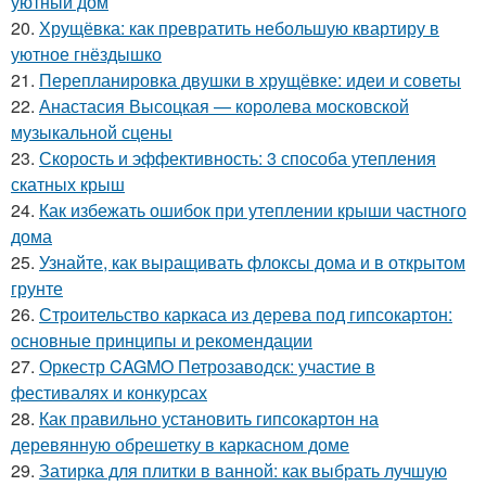
уютный дом
20.
Хрущёвка: как превратить небольшую квартиру в
уютное гнёздышко
21.
Перепланировка двушки в хрущёвке: идеи и советы
22.
Анастасия Высоцкая — королева московской
музыкальной сцены
23.
Скорость и эффективность: 3 способа утепления
скатных крыш
24.
Как избежать ошибок при утеплении крыши частного
дома
25.
Узнайте, как выращивать флоксы дома и в открытом
грунте
26.
Строительство каркаса из дерева под гипсокартон:
основные принципы и рекомендации
27.
Оркестр CAGMO Петрозаводск: участие в
фестивалях и конкурсах
28.
Как правильно установить гипсокартон на
деревянную обрешетку в каркасном доме
29.
Затирка для плитки в ванной: как выбрать лучшую