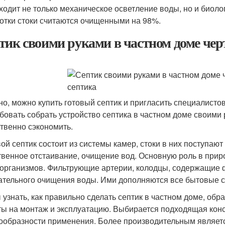
ходит не только механическое осветление воды, но и биолог
отки стоки считаются очищенными на 98%.
тик своими руками в частном доме чер
но, можно купить готовый септик и пригласить специалистов
бовать собрать устройство септика в частном доме своими р
твенно сэкономить.
ой септик состоит из системы камер, стоки в них поступают
твенное отстаивание, очищение вод. Основную роль в прир
организмов. Фильтрующие артерии, колодцы, содержащие фи
ательного очищения воды. Ими дополняются все бытовые с
 узнать, как правильно сделать септик в частном доме, о
ты на монтаж и эксплуатацию. Выбирается подходящая конст
ообразности применения. Более производительным являетс