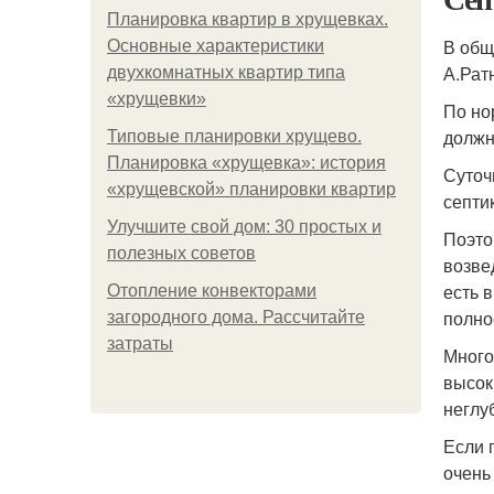
Планировка квартир в хрущевках.
В общ
Основные характеристики
А.Рат
двухкомнатных квартир типа
«хрущевки»
По но
должн
Типовые планировки хрущево.
Планировка «хрущевка»: история
Суточ
«хрущевской» планировки квартир
септи
Улучшите свой дом: 30 простых и
Поэто
полезных советов
возве
есть 
Отопление конвекторами
полно
загородного дома. Рассчитайте
затраты
Много
высок
неглу
Если 
очень