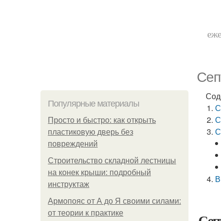
еже
Сеп
Сод
Популярные материалы
С
С
Просто и быстро: как открыть
С
пластиковую дверь без
повреждений
Строительство складной лестницы
на конек крыши: подробный
В
инструктаж
Армопояс от А до Я своими силами:
от теории к практике
Сеп