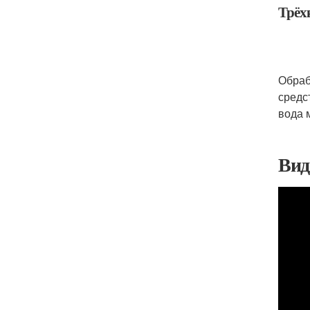
Трёх
Обраб
средс
вода 
Вид