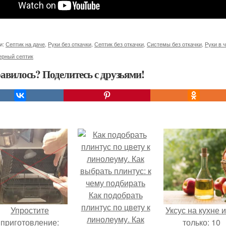
и:
Септик на даче
,
Руки без откачки
,
Септик без откачки
,
Системы без откачки
,
Руки в 
ерный септик
авилось? Поделитесь с друзьями!
Как подобрать
плинтус по цвету к
Упростите
Уксус на кухне и
линолеуму. Как
приготовление:
только: 10