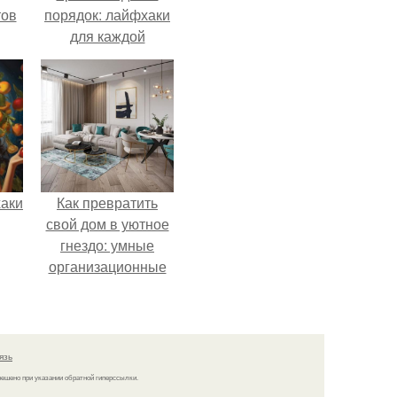
тов
порядок: лайфхаки
для каждой
комнаты
аки
Как превратить
свой дом в уютное
гнездо: умные
организационные
лайфхаки
язь
решено при указании обратной гиперссылки.