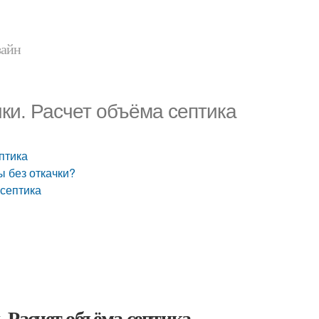
зайн
чки. Расчет объёма септика
птика
ы без откачки?
 септика
. Расчет объёма септика