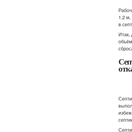
Рабоч
1,2 м
в сеп
Итак,
объём
сброс
Сеп
отк
Септи
выпол
избеж
септи
Септи