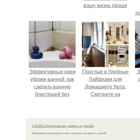
вашу жизнь проще
л
Эффективные идеи
Простые и Удобные
Э
уборки ванной: как
Лайфхаки для
сделать ванную
Домашнего Уюта:
блестящей без
Смотрите на
хлопот
RUTUBE
© 2026 Строительство, ремонт и дизайн
Ежедневные публикации на тему строительство, ремонт и дизайн