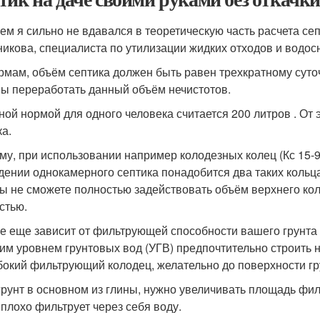
ем я сильно не вдавался в теоретическую часть расчета сеп
никова, специалиста по утилизации жидких отходов и водо
рмам, объём септика должен быть равен трехкратному суточ
ы переработать данный объём нечистотов.
ной нормой для одного человека считается 200 литров . От 
ка.
му, при использовании например колодезных колец (Кс 15-9)
дении однокамерного септика понадобится два таких кольца 
вы не сможете полностью задействовать объём верхнего коль
стью.
е еще зависит от фильтрующей способности вашего грунта и
им уровнем грунтовых вод (УГВ) предпочтительно строить 
бокий фильтрующий колодец, желательно до поверхности гр
грунт в основном из глины, нужно увеличивать площадь филь
 плохо фильтрует через себя воду.