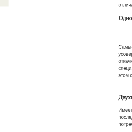
отлич
Одно
Самые
усове
откач
специ
этом 
Двух
Имеет
после
потре