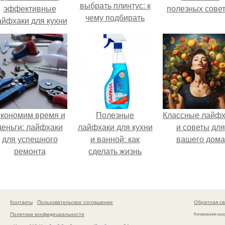
выбрать плинтус: к
эффективные
полезных сове
чему подбирать
айфхаки для кухни
кономим время и
Полезные
Классные лайфх
деньги: лайфхаки
лайфхаки для кухни
и советы для
для успешного
и ванной: как
вашего дома
ремонта
сделать жизнь
проще
Контакты
Пользовательское соглашение
Обратная св
Политика конфидециальности
Копирование раз