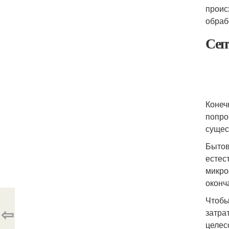
проис
обраб
Сеп
Конеч
попро
сущес
Бытов
естес
микро
оконч
Чтобы
⇦
затра
целес