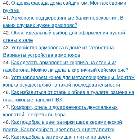
40.
Отделка фасада дома сайдингом. Монтаж своими
руками
41.
Армопояс под деревянные балки перекрытия. В
каких случаях нужен армопояс?
42.
Обои: идеальный выбор для оформления пустой
стены в зале
43.
Устройство армопояса в доме из газобетона.
Варианты устройства армопояса
44.
Как сделать армопояс из кирпича на стены из
газобетона. Можно ли делать кирпичный сейсмопояс?
45.
Устанавливаем конек для металлочерепицы. Монтаж
конька осуществляют в такой последовательности
46.
Как избавиться от старых обоев в туалете: замена на
пластиковые панели ПВХ
47.
Комфорт, стиль и долговечность двуспальных
кроватей - секреты выбора
48.
Как подобрать цвет затирки швов керамической
плитки. Как подобрать цвет стыка к цвету плитки
49.
Как подобрать затирку для плитки по цвету.