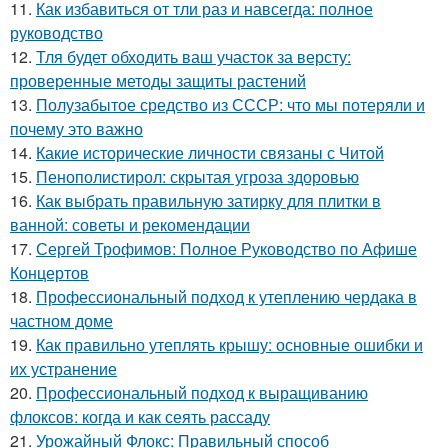
11.
Как избавиться от тли раз и навсегда: полное
руководство
12.
Тля будет обходить ваш участок за версту:
проверенные методы защиты растений
13.
Полузабытое средство из СССР: что мы потеряли и
почему это важно
14.
Какие исторические личности связаны с Читой
15.
Пенополистирол: скрытая угроза здоровью
16.
Как выбрать правильную затирку для плитки в
ванной: советы и рекомендации
17.
Сергей Трофимов: Полное Руководство по Афише
Концертов
18.
Профессиональный подход к утеплению чердака в
частном доме
19.
Как правильно утеплять крышу: основные ошибки и
их устранение
20.
Профессиональный подход к выращиванию
флоксов: когда и как сеять рассаду
21.
Урожайный Флокс: Правильный способ