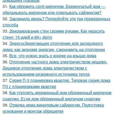
домашних поваров
31.
Как обложить сруб кирпичом. Бревенчатый дом —
обкладывать кирпичом или отделывать сайдингом?
32.
Заклинило дверь? Попробуйте эти три проверенных
способа
33.
Декорирование стен своими руками. Как украсить
стену: 15 идей и 60+ фото
34.
Энергосберегающее отопление для загородного
дома: как экономя энергию, сэкономить на отоплении
35.
Все, что нужно знать о конеке на крыше дома
36.
Отопление частного дома электричеством дешево.
Дешевое отопление дома электричеством с
использованием резервного источника тепла
37.
Серия П-3 планировка квартир. Типовая серия дома
П3 с планировками квартир
38.
Как утеплить деревянный дом обложенный кирпичом
снаружи. Если дом обложенный кирпичом снаружи
39.
Отделка дома виниловым сайдингом. Подготовка
основания и монтаж обрешетки