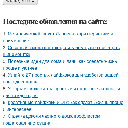
читать дальше →
Последние обновления на сайте:
1.
Металлический шпунт Ларсена: характеристики и
применение
2.
Сезонная смена шин: когда и зачем нужно посещать
шиномонтаж
3.
Полезные идеи для дома и дачи: как сделать жизнь
проще и уютнее
4.
Узнайте 27 простых лайфхаков для удобства вашей
повседневности
5.
Ускорьте свою жизнь: простые и полезные лайфхаки
для каждого дня
6.
Креативные лайфхаки и DIY: как сделать жизнь проще
и интереснее
7.
Отделка цоколя частного дома профлистом:
пошаговая инструкция