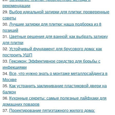
рекомендации
29.
Выбор идеальной затирки для плитки: проверенные
советы
30.
Лучшие затирки для плитки: наша подборка из 8
позиций
31.
Цветные решения для ванной: как выбрать затирку
для плитки
32.
Устойчивый фундамент для брусового дома: как
построить УШП
33.
Гексикон: Эффективное средство для борьбы с
инфекциями
34.
Все, что нужно знать о монтаже металлосайдинга в
Москве
35.
Как устранить заклинивание пластиковой двери на
балкон
36.
Кухонные секреты: самые полезные лайфхаки для
домашних поваров
37.
Проектирование пятиэтажного жилого дома: