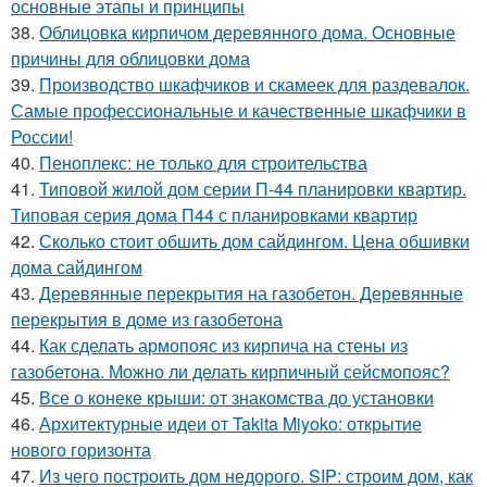
основные этапы и принципы
38.
Облицовка кирпичом деревянного дома. Основные
причины для облицовки дома
39.
Производство шкафчиков и скамеек для раздевалок.
Самые профессиональные и качественные шкафчики в
России!
40.
Пеноплекс: не только для строительства
41.
Типовой жилой дом серии П-44 планировки квартир.
Типовая серия дома П44 с планировками квартир
42.
Сколько стоит обшить дом сайдингом. Цена обшивки
дома сайдингом
43.
Деревянные перекрытия на газобетон. Деревянные
перекрытия в доме из газобетона
44.
Как сделать армопояс из кирпича на стены из
газобетона. Можно ли делать кирпичный сейсмопояс?
45.
Все о конеке крыши: от знакомства до установки
46.
Архитектурные идеи от Takita Miyoko: открытие
нового горизонта
47.
Из чего построить дом недорого. SIP: строим дом, как