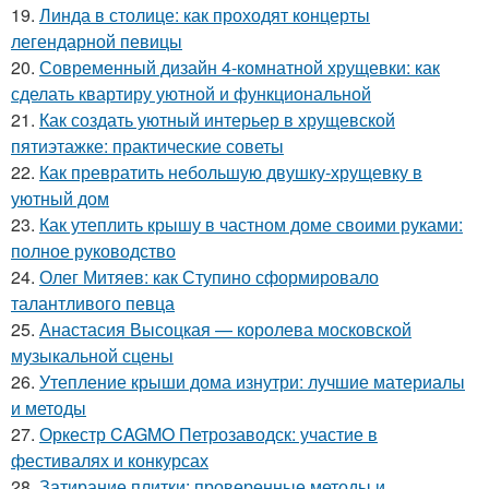
19.
Линда в столице: как проходят концерты
легендарной певицы
20.
Современный дизайн 4-комнатной хрущевки: как
сделать квартиру уютной и функциональной
21.
Как создать уютный интерьер в хрущевской
пятиэтажке: практические советы
22.
Как превратить небольшую двушку-хрущевку в
уютный дом
23.
Как утеплить крышу в частном доме своими руками:
полное руководство
24.
Олег Митяев: как Ступино сформировало
талантливого певца
25.
Анастасия Высоцкая — королева московской
музыкальной сцены
26.
Утепление крыши дома изнутри: лучшие материалы
и методы
27.
Оркестр CAGMO Петрозаводск: участие в
фестивалях и конкурсах
28.
Затирание плитки: проверенные методы и