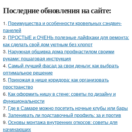
Последние обновления на сайте:
1.
Преимущества и особенности кровельных сэндвич-
панелей
2.
ПРОСТЫЕ и ОЧЕНЬ полезные лайфхаки для ремонта:
как сделать свой дом уютным без хлопот
3.
Наружная обшивка дома профнастилом своими
руками: пошаговая инструкция
4.
Самый лучший фасад за свои деньги: как выбрать
оптимальное решение
5.
Прихожая в нише коридора: как организовать
пространство
6.
Как оформить нишу в стене: советы по дизайну и
функциональности
7.
Где в Самаре можно посетить ночные клубы или бары
8.
Запенивать ли подставочный профиль: за и против
9.
Основы монтажа внутренних откосов: советы для
начинающих