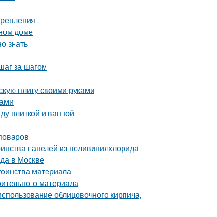
крепления
нном доме
но знать
и
шаг за шагом
скую плиту своими руками
ками
ду плиткой и ванной
поваров
оинства панелей из поливинилхлорида
да в Москве
тоинства материала
оительного материала
 использование облицовочного кирпича,