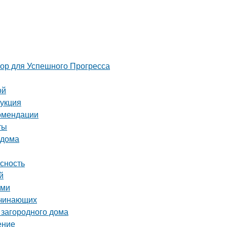
 для Успешного Прогресса
ой
рукция
комендации
ты
 дома
асность
й
ами
ачинающих
 загородного дома
ение