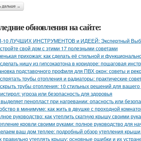
ь дальше →
ледние обновления на сайте:
-10 ЛУЧШИХ ИНСТРУМЕНТОВ и ИДЕЕЙ: Экспертный Выбор
стройте свой дом с этими 17 полезными советами
енькая прихожая: как сделать её стильной и функциональн
 сделать нишу из гипсокартона в коридоре: пошаговая инст
ановка подставочного профиля для ПВХ окон: советы и ре
 спрятать трубы отопления и радиаторы: практические сове
 скрыть трубы отопления: 10 стильных решений для вашего
истирол: угроза или безопасность для здоровья
 выделяет пенопласт при нагревании: опасность или безоп
обство в минимуме: как жить в двушке с проходной комнато
лное руководство: как утеплить скатную крышу своими рук
епление кровли своими руками: полное руководство для н
елаем ваш дом теплее: подробный обзор утепления крыши
к правильно утеплять крышу: основные ошибки и их устран