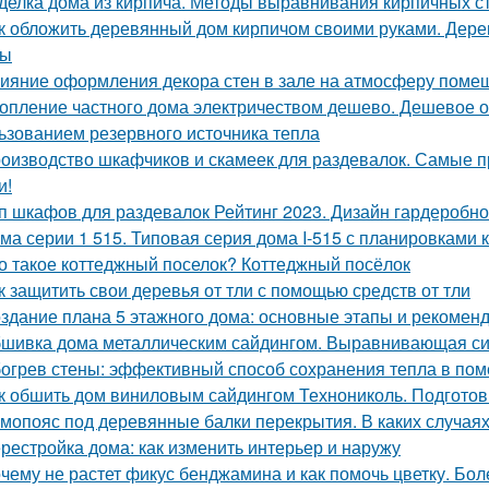
делка дома из кирпича. Методы выравнивания кирпичных с
к обложить деревянный дом кирпичом своими руками. Дер
сы
ияние оформления декора стен в зале на атмосферу поме
опление частного дома электричеством дешево. Дешевое о
ьзованием резервного источника тепла
оизводство шкафчиков и скамеек для раздевалок. Самые 
и!
п шкафов для раздевалок Рейтинг 2023. Дизайн гардеробн
ма серии 1 515. Типовая серия дома I-515 с планировками 
о такое коттеджный поселок? Коттеджный посёлок
к защитить свои деревья от тли с помощью средств от тли
здание плана 5 этажного дома: основные этапы и рекомен
шивка дома металлическим сайдингом. Выравнивающая с
огрев стены: эффективный способ сохранения тепла в по
к обшить дом виниловым сайдингом Технониколь. Подготов
мопояс под деревянные балки перекрытия. В каких случая
рестройка дома: как изменить интерьер и наружу
чему не растет фикус бенджамина и как помочь цветку. Бол