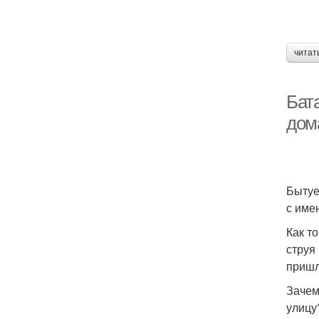
читат
Бата
дом
Бытуе
с име
Как т
струя
пришл
Зачем
улицу