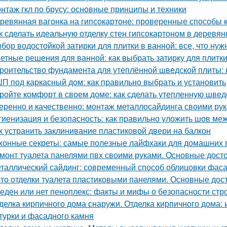
нтаж гкл по брусу: основные принципы и техники
ревянная вагонка на гипсокартоне: проверенные способы 
к сделать идеальную отделку стен гипсокартоном в деревя
бор водостойкой затирки для плитки в ванной: все, что нуж
етные решения для ванной: как выбрать затирку для плитк
роительство фундамента для утеплённой шведской плиты: 
П под каркасный дом: как правильно выбрать и установить
ройте комфорт в своем доме: как сделать утепленную швед
еренно и качественно: монтаж металлосайдинга своими ру
гиенизация и безопасность: как правильно уложить шов меж
к устранить заклинивание пластиковой двери на балкон
хонные секреты: самые полезные лайфхаки для домашних 
монт туалета панелями пвх своими руками. Основные дост
таллический сайдинг: современный способ облицовки фаса
то отделки туалета пластиковыми панелями. Основные дос
еден или нет пеноплекс: факты и мифы о безопасности стр
делка кирпичного дома снаружи. Отделка кирпичного дома:
турки и фасадного камня