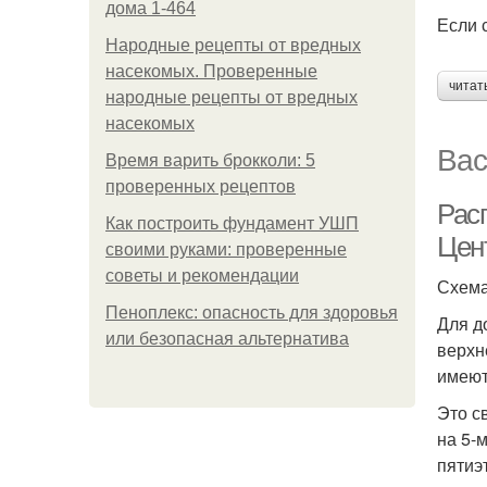
дома 1-464
Если 
Народные рецепты от вредных
насекомых. Проверенные
читат
народные рецепты от вредных
насекомых
Вас
Время варить брокколи: 5
проверенных рецептов
Рас
Как построить фундамент УШП
Цен
своими руками: проверенные
советы и рекомендации
Схема
Пеноплекс: опасность для здоровья
Для д
или безопасная альтернатива
верхн
имеют
Это с
на 5-
пятиэ