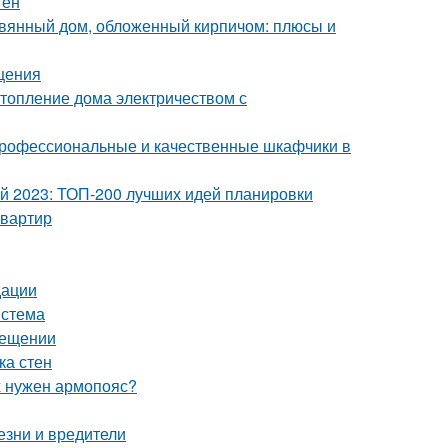
тен
евянный дом, обложенный кирпичом: плюсы и
щения
топление дома электричеством с
профессиональные и качественные шкафчики в
ой 2023: ТОП-200 лучших идей планировки
квартир
дации
истема
мещении
ка стен
х нужен армопояс?
езни и вредители