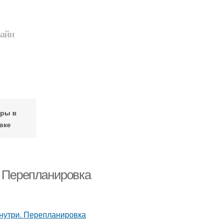
зайн
ры в
вке
. Перепланировка