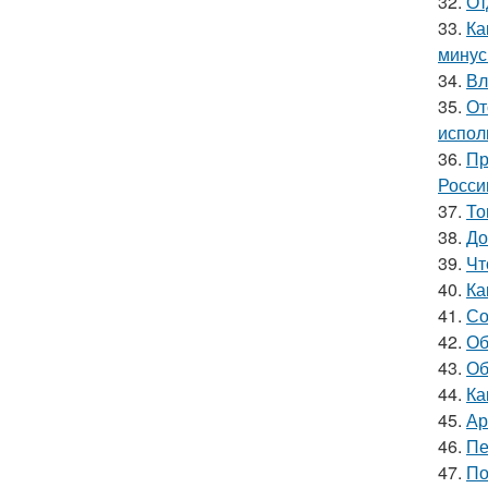
32.
От
33.
Ка
мину
34.
Вл
35.
От
испол
36.
Пр
Росси
37.
То
38.
До
39.
Чт
40.
Ка
41.
Со
42.
Об
43.
Об
44.
Ка
45.
Ар
46.
Пе
47.
По