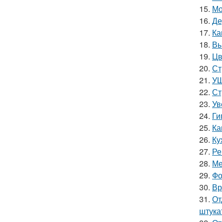
15.
Мо
16.
Де
17.
Ка
18.
Вы
19.
Цв
20.
Ст
21.
УШ
22.
Ст
23.
Ув
24.
Ги
25.
Ка
26.
Ку
27.
Ре
28.
Ме
29.
Фо
30.
Вр
31.
От
штука