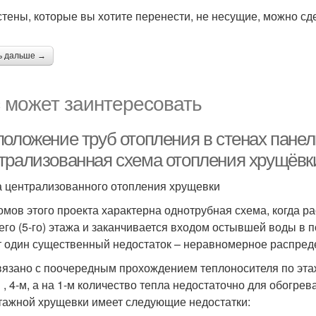
стены, которые вы хотите перенести, не несущие, можно сде
ь дальше →
 может заинтересовать
положение труб отопления в стенах пане
трализованная схема отопления хрущёвк
 централизованного отопления хрущевки
омов этого проекта характерна однотрубная схема, когда р
его (5-го) этажа и заканчивается входом остывшей воды в 
 один существенный недостаток – неравномерное распреде
вязано с поочередным прохождением теплоносителя по этажа
м , 4-м, а на 1-м количество тепла недостаточно для обогр
тажной хрущевки имеет следующие недостатки: