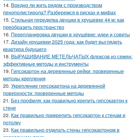
14.
Вредно ли жить рядом с производством
пенополистирола? Разберемся в рисках и мифах
15.
Стильная переделка двушки в хрущевке 44 м: как
преобразить пространство
16.
Перепланировка двушки в хрущёвке: идеи и советы
17.
Дизайн хрущевки 2025 года: как будет выглядеть
квартира будущего
18.
ВЫРАЩИВАНИЕ МЕТЕЛЬЧАТЫХ флоксов из семян:
эффективные методы и инструменты
19.
Гипсокартон на деревянные рейки: проверенные
методы крепления
20.
Укрепление гипсокартона на деревянной
поверхности: проверенные методы
21.
Без профиля: как правильно крепить гипсокартон к
стене
22.
Как правильно прикрепить гипсокартон к стенам и
потолку
23.
Как правильно отделать стены гипсокартоном в