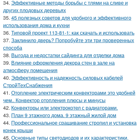
34.
Эффективные методы борьбы с тлями на сливе и
других плодовых деревьях
35.
45 полезных советов для удобного и эффективного
использования дома и кухни
36.
Типовой проект 113-81-1: как скачать и использовать
37.
Заклинило дверь? Попробуйте эти три проверенных
способа
38.
Выгода и недостатки сайдинга для отделки дома
39.
Влияние оформления декора стен в зале на
атмосферу помещения
40.
Эффективность и надежность силовых кабелей
СтройТехСнабжения
41.
Отопление электрическим конвекторами это удобней
чем.. Конвектор отопления плюсы и минусы
42.
Конвекторы или электрокотел с радиаторами.
43.
План 9 этажного дома. 9 этажный жилой дом
44.
Профессиональное сращивание стропил и установка
конек крыши
45.
Основные типы светодиодов и их характеристики.