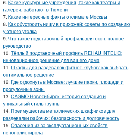
6.
Какие культурные учреждения, такие как театры и
галереи, работают в Тюмени
7.
Какие интересные факты о климате Москвы
8.
Как обустроить нишу в прихожей: советы по созданию
уютного уголка
9.
Что такое подставочный профиль для окон: полное
руководство
10.
Тёплый подставочный профиль REHAU INTELIO:
инновационное решение для вашего дома
11.
Шкафы для раздевалок фитнес-клубов: как выбрать
оптимальное решение
12.
Где отдохнуть в Москве: лучшие парки, площади и
прогулочные зоны
13.
CAGMO Новосибирск: история создания и
уникальный стиль группы
14.
Преимущества металлических шкафчиков для
раздевалки рабочих: безопасность и долговечность
15.
Опасения из-за эксплуатационных свойств
пенополистирола