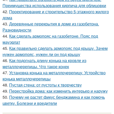
Преимущества использования кирпича для облицовки
42.
Проектирование и строительство 5-этажного жилого
дома
43.
Деревянные перекрытия в доме из газобетона.
Разновидности
44.
Как сделать армопояс на газобетоне. Пояс под
мауэрлат
45.
Как правильно сделать армопояс под крышу. Зачем
нужен армопояс, нужен ли он под крышу
46.
Как подогнать длину конька на кровле из
металлочерепицы. Что такое конек
47.
Установка конька на металлочерепицу. Устройство
конька металлочерепицы
48.
Пустая стена: от пустоты к творчеству
49.
Перестройка дома: как изменить интерьер и наружу
50.
Почему не растет фикус бенджамина и как помочь
цветку. Болезни и вредители