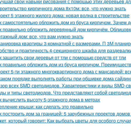
учшай свои навыки рисования с помощью этих деревьев дл
роительство кирпичного дома 8х10м: все, что нужно знать
оект 5 этажного жилого дома: новая волна в строительстве
к самостоятельно обложить дом из бруса кирпичом. Зачем
к правильно обложить деревянный дом кирпичём. Облицовк
этажный дом: все, что вам нужно знать
анировка квартиры 3-комнатной с размерами. П 3М планир
обство и практичность 4-секционного шкафа для раздевалк
к защитить свои деревья от тли с помощью средств от тли
к правильно обложить дом из бруса кирпичом. Преимущест
оект 5-ти этажного многоквартирного дома с мансардой: все
каком порядке выполнять работы при обшивке дома сайдин
зор всех SMD светодиодов. Характеристики и виды SMD-с
ды и типы светодиодов. Что представляют собой светодио
к вычислить высоту 5-этажного дома в метрах
епление крыши: как сделать это правильно
к построить дом за границей: 5 зарубежных проектов домов
кет, который говорит: Как выбрать цветы для особого случа