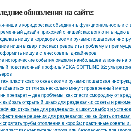
ледние обновления на сайте:
ня-ниша в коридоре: как объединить функциональность и ст
ременный дизайн прихожей с нишей: как воплотить идею в
 сделать нишу в коридоре своими руками: пошаговая инстр
ние ниши в квартире: как превратить проблему в преимущ
 оформить нишу в стене: советы дизайнеров
ие исторические события оказали наибольшее влияние на 
лый подставочный профиль VEKA SOFTLINE 82: ультратонк
ьеров
таж пластикового окна своими руками: пошаговая инструк
 избавиться от тли за несколько минут: проверенный метод
ин препарат – два проблемы: как спасти смородину от вре
к выбрать открытый шкаф для раздевалки: советы и реком
афчики открытые для раздевалок в школу: выбор и устано
фективные решения для раздевалок: как выбрать оптима
к спрятать трубы отопления в короба: практичные советы и
нопласт как утеплитель: угроза или безопасность для здоро