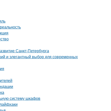
иль
 реальность
укция
ество
развитие Санкт-Петербурга
ий и элегантный выбор для современных
ция
дителей
ендации
вка
льную систему шкафов
 лайфхаки
вья