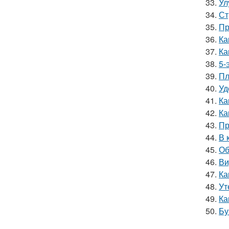
33.
Ул
34.
Ст
35.
Пр
36.
Ка
37.
Ка
38.
5-
39.
Пл
40.
Уд
41.
Ка
42.
Ка
43.
Пр
44.
В 
45.
Об
46.
Ви
47.
Ка
48.
Ут
49.
Ка
50.
Бу