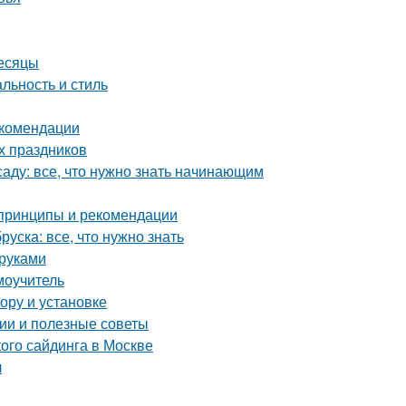
месяцы
льность и стиль
екомендации
х праздников
аду: все, что нужно знать начинающим
 принципы и рекомендации
уска: все, что нужно знать
 руками
моучитель
ору и установке
ии и полезные советы
ого сайдинга в Москве
л