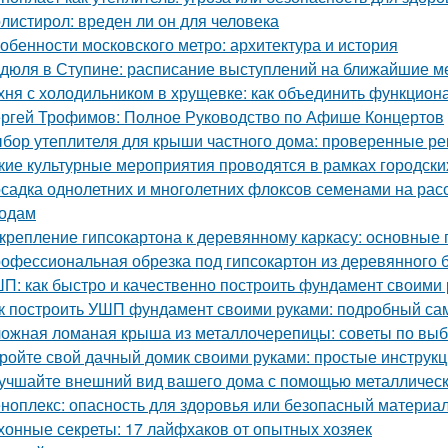
листирол: вреден ли он для человека
обенности московского метро: архитектура и история
дюля в Ступине: расписание выступлений на ближайшие 
хня с холодильником в хрущевке: как объединить функциона
ргей Трофимов: Полное Руководство по Афише Концертов
бор утеплителя для крыши частного дома: проверенные р
кие культурные мероприятия проводятся в рамках городски
садка однолетних и многолетних флоксов семенами на расс
одам
крепление гипсокартона к деревянному каркасу: основные
офессиональная обрезка под гипсокартон из деревянного бр
П: как быстро и качественно построить фундамент своими
к построить УШП фундамент своими руками: подробный са
ожная ломаная крыша из металлочерепицы: советы по выб
ройте свой дачный домик своими руками: простые инструкц
учшайте внешний вид вашего дома с помощью металлическ
ноплекс: опасность для здоровья или безопасный материа
хонные секреты: 17 лайфхаков от опытных хозяек