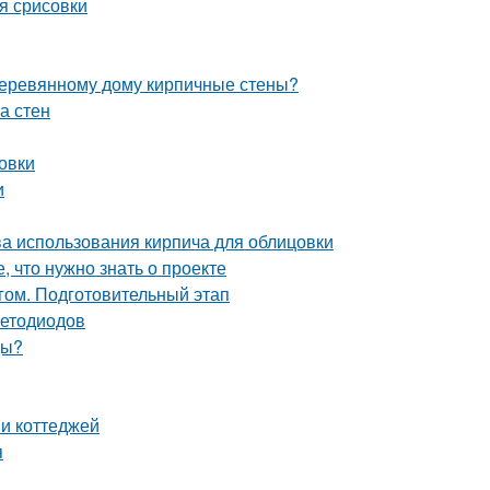
я срисовки
 деревянному дому кирпичные стены?
а стен
овки
и
ва использования кирпича для облицовки
, что нужно знать о проекте
гом. Подготовительный этап
ветодиодов
ды?
 и коттеджей
я