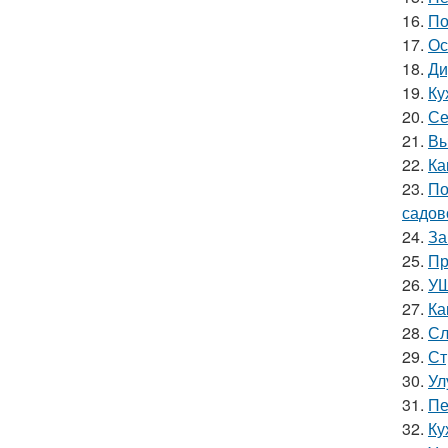
16.
По
17.
Ос
18.
Ди
19.
Ку
20.
Се
21.
Вы
22.
Ка
23.
По
садов
24.
За
25.
Пр
26.
УШ
27.
Ка
28.
Сл
29.
Ст
30.
Ул
31.
Пе
32.
Ку