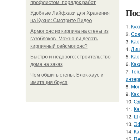
профлистом: порядок работ
Пос
Удобные Лайфхаки для Хранения
на Кухне: Смотрите Видео
1.
Кух
Армопояс из кирпича на стены из
2.
Сов
газоблоков. Можно ли делать
3.
Как
кирпичный сейсмопояс?
4.
Лиш
5.
Как
Быстро и недорого: строительство
6.
Как
дома на заказ
7.
Теп
Чем обшить стены. Блок-хаус и
интер
имитация бруса
8.
Мон
9.
Как
10.
Од
11.
Ка
12.
Шк
13.
Эф
14.
Ка
15.
Пе