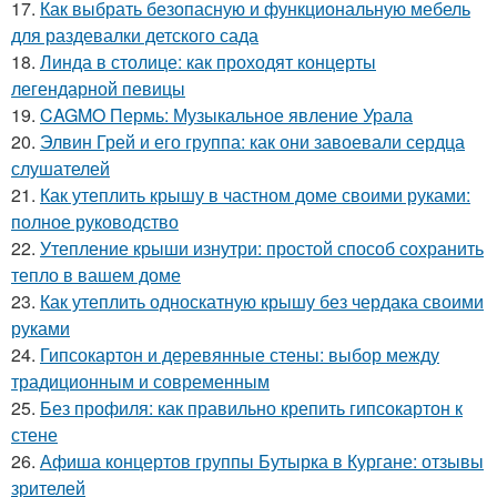
17.
Как выбрать безопасную и функциональную мебель
для раздевалки детского сада
18.
Линда в столице: как проходят концерты
легендарной певицы
19.
CAGMO Пермь: Музыкальное явление Урала
20.
Элвин Грей и его группа: как они завоевали сердца
слушателей
21.
Как утеплить крышу в частном доме своими руками:
полное руководство
22.
Утепление крыши изнутри: простой способ сохранить
тепло в вашем доме
23.
Как утеплить односкатную крышу без чердака своими
руками
24.
Гипсокартон и деревянные стены: выбор между
традиционным и современным
25.
Без профиля: как правильно крепить гипсокартон к
стене
26.
Афиша концертов группы Бутырка в Кургане: отзывы
зрителей