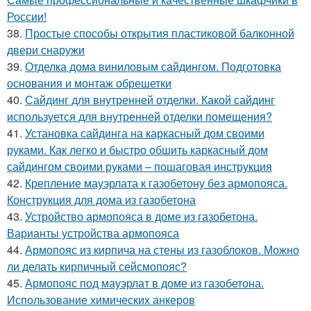
России!
38.
Простые способы открытия пластиковой балконной
двери снаружи
39.
Отделка дома виниловым сайдингом. Подготовка
основания и монтаж обрешетки
40.
Сайдинг для внутренней отделки. Какой сайдинг
используется для внутренней отделки помещения?
41.
Установка сайдинга на каркасный дом своими
руками. Как легко и быстро обшить каркасный дом
сайдингом своими руками – пошаговая инструкция
42.
Крепление мауэрлата к газобетону без армопояса.
Конструкция для дома из газобетона
43.
Устройство армопояса в доме из газобетона.
Варианты устройства армопояса
44.
Армопояс из кирпича на стены из газоблоков. Можно
ли делать кирпичный сейсмопояс?
45.
Армопояс под мауэрлат в доме из газобетона.
Использование химических анкеров