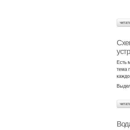
читат
Схе
уст
Есть 
тема 
каждо
Выдел
читат
Вода