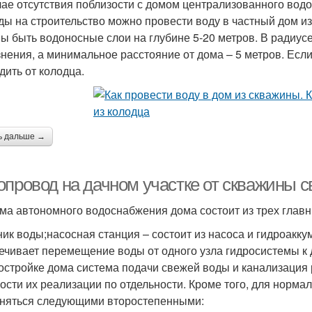
чае отсутствия поблизости с домом централизованного вод
ды на строительство можно провести воду в частный дом из
ы быть водоносные слои на глубине 5-20 метров. В радиусе
знения, а минимальное расстояние от дома – 5 метров. Есл
дить от колодца.
ь дальше →
опровод на дачном участке от скважины 
ма автономного водоснабжения дома состоит из трех главн
ник воды;насосная станция – состоит из насоса и гидроакку
ечивает перемещение воды от одного узла гидросистемы к д
остройке дома система подачи свежей воды и канализация 
ости их реализации по отдельности. Кроме того, для норм
няться следующими второстепенными: