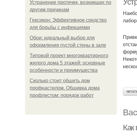
Уст
Устранение протечек, возникших по
другим причинам
Наибо
лабор
Гексикон: Эффективное средство
для борьбы с инфекциями
Привк
Обои: идеальный выбор для
отста
оформления пустой стены в зале
форму
Типовой проект многоквартирного
Некот
жилого дома 5 этажей: основные
неско
особенности и преимущества
Сколько стоит обшить дом
профнастилом. Обшивка дома
читат
профлистом: порядок работ
Вас
Как 