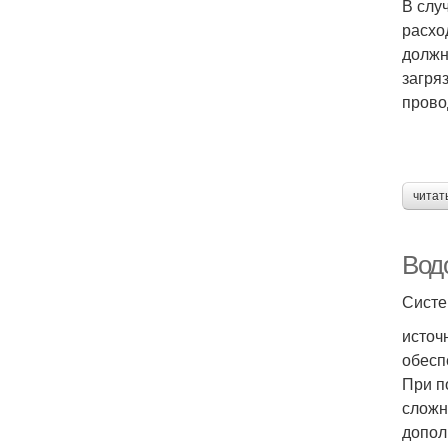
В слу
расхо
должн
загря
прово
читат
Вод
Систе
источ
обесп
При п
сложн
допол