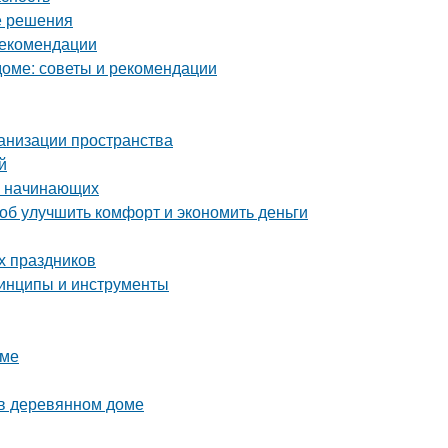
е решения
рекомендации
оме: советы и рекомендации
ганизации пространства
й
я начинающих
об улучшить комфорт и экономить деньги
х праздников
ринципы и инструменты
оме
 в деревянном доме