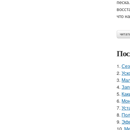
песка
восст
что н
читат
Пос
1.
Сез
2.
Уск
3.
Мал
4.
Зап
5.
Как
6.
Мон
7.
Уст
8.
Пол
9.
Эфф
10.
Ме