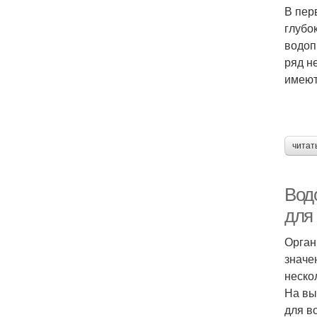
В пер
глубо
водоп
ряд н
имеют
читат
Вод
для
Орган
значе
неско
На вы
для в