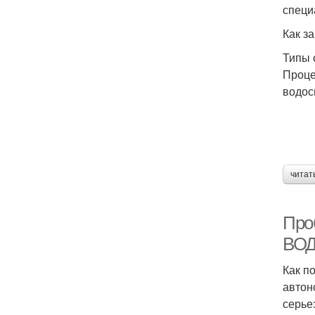
специ
Как з
Типы 
Проце
водос
читат
Про
ВО
Как п
автон
серье