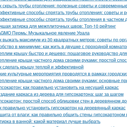
к скрыть трубы отопления: полезные советы и современны
фективные способы спрятать трубы отопления: советы и 
фективные способы спрятать трубы отопления в частном д
чшая затирка для межплиточных швов: Топ-10 рейтинг
GMO Пермь: Музыкальное явление Урала
к выжать максимум из 30 квадратных метров: советы по ор
обство в минимуме: как жить в двушке с проходной комнато
еплим крышу быстро и дешево: пошаговое руководство дл
епление крыши частного дома своими руками: простой спос
к сделать крышу теплой и эффективной
кие культурные мероприятия проводятся в рамках городски
епление крыши частного дома своими руками: основные п
псокартон: как правильно установить на несущий каркас
здание каркаса из дерева для гипсокартона: шаг за шагом
псокартон: простой способ облицовки стен в деревянном д
к правильно установить гипсокартон на деревянный каркас
щита от влаги: как правильно обшить стены гипсокартоном
тирка в ванной: какой материал лучше выбрать