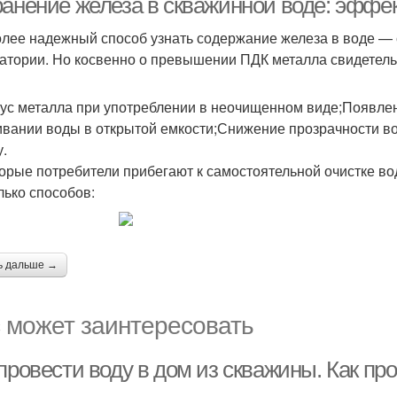
ранение железа в скважинной воде: эфф
лее надежный способ узнать содержание железа в воде — 
атории. Но косвенно о превышении ПДК металла свидетельс
ус металла при употреблении в неочищенном виде;Появле
ивании воды в открытой емкости;Снижение прозрачности в
.
орые потребители прибегают к самостоятельной очистке в
лько способов:
ь дальше →
 может заинтересовать
провести воду в дом из скважины. Как пр