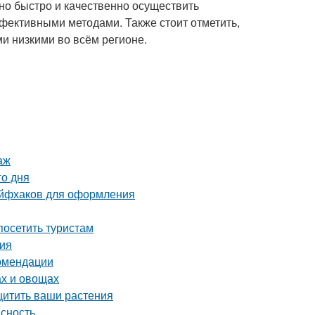
о быстро и качественно осуществить
ективными методами. Также стоит отметить,
и низкими во всём регионе.
аж
го дня
айфхаков для оформления
осетить туристам
ция
комендации
ах и овощах
щитить ваши растения
асность