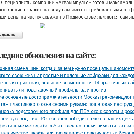
. Специалисты компании «АкваИмпульс» готовы максимальн
ановление скважин на воду самыми востребованными и эфф
аши цены на чистку скважин в Подмосковье являются самым
ь дальше →
ледние обновления на сайте:
онная смена шин: когда и зачем нужно посещать шиномонт
орьте свою жизнь: простые и полезные лайфхаки для каждо
енькая прихожая, большие возможности: 14 практичных л
енивать ли подставочный профиль: за и против
ие основные достопримечательности Москвы рекомендуют п
таж пластикового окна своими руками: пошаговая инструк
ановка подставочного профиля для ПВХ окон: советы и ре
ное руководство: 10 способов победить тлю на ваших цвет
ективные методы борьбы с тлей во время зимовки: как за
таллические шкафы для раздевалок: практичность и безоп