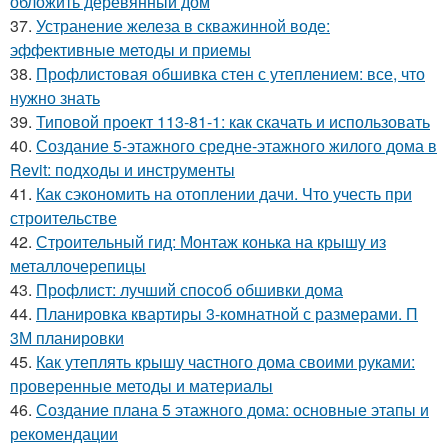
обложить деревянный дом
37.
Устранение железа в скважинной воде:
эффективные методы и приемы
38.
Профлистовая обшивка стен с утеплением: все, что
нужно знать
39.
Типовой проект 113-81-1: как скачать и использовать
40.
Создание 5-этажного средне-этажного жилого дома в
Revit: подходы и инструменты
41.
Как сэкономить на отоплении дачи. Что учесть при
строительстве
42.
Строительный гид: Монтаж конька на крышу из
металлочерепицы
43.
Профлист: лучший способ обшивки дома
44.
Планировка квартиры 3-комнатной с размерами. П
3М планировки
45.
Как утеплять крышу частного дома своими руками:
проверенные методы и материалы
46.
Создание плана 5 этажного дома: основные этапы и
рекомендации