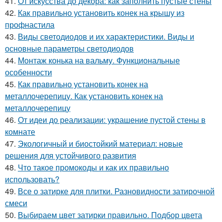
41.
От искусства до декора: как заполнить пустые стены
42.
Как правильно установить конек на крышу из
профнастила
43.
Виды светодиодов и их характеристики. Виды и
основные параметры светодиодов
44.
Монтаж конька на вальму. Функциональные
особенности
45.
Как правильно установить конек на
металлочерепицу. Как установить конек на
металлочерепицу
46.
От идеи до реализации: украшение пустой стены в
комнате
47.
Экологичный и биостойкий материал: новые
решения для устойчивого развития
48.
Что такое промокоды и как их правильно
использовать?
49.
Все о затирке для плитки. Разновидности затирочной
смеси
50.
Выбираем цвет затирки правильно. Подбор цвета