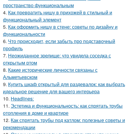
пространство функциональным
4.
Как превратить нишу в прихожей в стильный и
функциональный элемент
5.
Как оформить нишу в стене: советы по дизайну и
функциональности
6.
Что происходит, если забыть про подставочный
профиль
7.
Неожиданное зрелище: что увидела соседка с
открытым ртом
8.
Какие исторические личности связаны с
Альметьевском
9.
Купить шкаф открытый для раздевалок: как выбрать
идеальное решение для вашего интерьера
10.
Headlines:
11.
Эстетика и функциональность: как спрятать трубы
отопления в доме и квартире
12.
Как спрятать трубы под катлом: полезные советы и
рекомендации