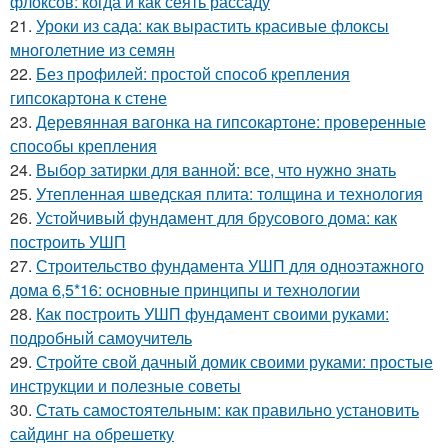
флоксов: когда и как сеять рассаду
21.
Уроки из сада: как вырастить красивые флоксы
многолетние из семян
22.
Без профилей: простой способ крепления
гипсокартона к стене
23.
Деревянная вагонка на гипсокартоне: проверенные
способы крепления
24.
Выбор затирки для ванной: все, что нужно знать
25.
Утепленная шведская плита: толщина и технология
26.
Устойчивый фундамент для брусового дома: как
построить УШП
27.
Строительство фундамента УШП для одноэтажного
дома 6,5*16: основные принципы и технологии
28.
Как построить УШП фундамент своими руками:
подробный самоучитель
29.
Стройте свой дачный домик своими руками: простые
инструкции и полезные советы
30.
Стать самостоятельным: как правильно установить
сайдинг на обрешетку