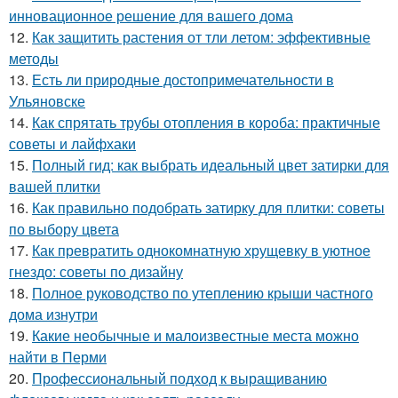
инновационное решение для вашего дома
12.
Как защитить растения от тли летом: эффективные
методы
13.
Есть ли природные достопримечательности в
Ульяновске
14.
Как спрятать трубы отопления в короба: практичные
советы и лайфхаки
15.
Полный гид: как выбрать идеальный цвет затирки для
вашей плитки
16.
Как правильно подобрать затирку для плитки: советы
по выбору цвета
17.
Как превратить однокомнатную хрущевку в уютное
гнездо: советы по дизайну
18.
Полное руководство по утеплению крыши частного
дома изнутри
19.
Какие необычные и малоизвестные места можно
найти в Перми
20.
Профессиональный подход к выращиванию