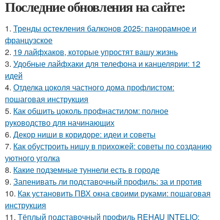
Последние обновления на сайте:
1.
Тренды остекления балконов 2025: панорамное и
французское
2.
19 лайфхаков, которые упростят вашу жизнь
3.
Удобные лайфхаки для телефона и канцелярии: 12
идей
4.
Отделка цоколя частного дома профлистом:
пошаговая инструкция
5.
Как обшить цоколь профнастилом: полное
руководство для начинающих
6.
Декор ниши в коридоре: идеи и советы
7.
Как обустроить нишу в прихожей: советы по созданию
уютного уголка
8.
Какие подземные туннели есть в городе
9.
Запенивать ли подставочный профиль: за и против
10.
Как установить ПВХ окна своими руками: пошаговая
инструкция
11.
Тёплый подставочный профиль REHAU INTELIO: