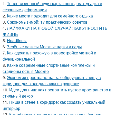
1.
Тепловизионный аудит каркасного дома: усадка и
сезонные деформации
2.
Какие места подходят для семейного отдыха
3.
Сэкономь зимой: 17 практических советов
4.
ЛАЙФХАКИ НА ЛЮБОЙ СЛУЧАЙ: КАК УПРОСТИТЬ
ЖИЗНЬ
5.
Headlines:
6.
Зелёные оазисы Москвы: парки и сады
7.
Как сделать прихожую в новостройке уютной и
функциональной
8.
Какие современные спортивные комплексы и
стадионы есть в Москве
9.
Экономия пространства: как оборудовать нишу в
коридоре для холодильника в хрущевке
10.
Идеи для ниш: как превратить пустое пространство в
стильный декор
11.
Ниша в стене в коридоре: как создать уникальный
интерьер
12.
Как оформить нишу в стене: советы дизайнеров