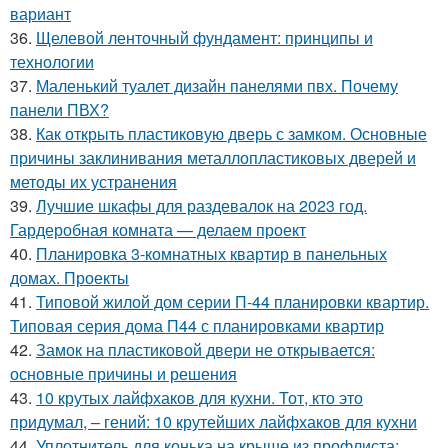
вариант
36.
Щелевой ленточный фундамент: принципы и
технологии
37.
Маленький туалет дизайн панелями пвх. Почему
панели ПВХ?
38.
Как открыть пластиковую дверь с замком. Основные
причины заклинивания металлопластиковых дверей и
методы их устранения
39.
Лучшие шкафы для раздевалок на 2023 год.
Гардеробная комната — делаем проект
40.
Планировка 3-комнатных квартир в панельных
домах. Проекты
41.
Типовой жилой дом серии П-44 планировки квартир.
Типовая серия дома П44 с планировками квартир
42.
Замок на пластиковой двери не открывается:
основные причины и решения
43.
10 крутых лайфхаков для кухни. Тот, кто это
придумал, – гений: 10 крутейших лайфхаков для кухни
44.
Уплотнитель для конька на крыше из профлиста: