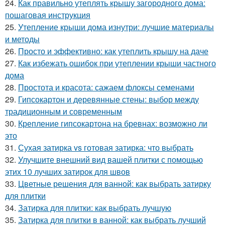
24.
Как правильно утеплять крышу загородного дома:
пошаговая инструкция
25.
Утепление крыши дома изнутри: лучшие материалы
и методы
26.
Просто и эффективно: как утеплить крышу на даче
27.
Как избежать ошибок при утеплении крыши частного
дома
28.
Простота и красота: сажаем флоксы семенами
29.
Гипсокартон и деревянные стены: выбор между
традиционным и современным
30.
Крепление гипсокартона на бревнах: возможно ли
это
31.
Сухая затирка vs готовая затирка: что выбрать
32.
Улучшите внешний вид вашей плитки с помощью
этих 10 лучших затирок для швов
33.
Цветные решения для ванной: как выбрать затирку
для плитки
34.
Затирка для плитки: как выбрать лучшую
35.
Затирка для плитки в ванной: как выбрать лучший