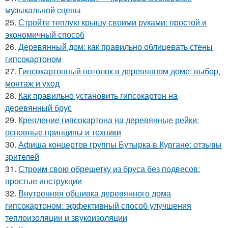
музыкальной сцены
25.
Стройте теплую крышу своими руками: простой и
экономичный способ
26.
Деревянный дом: как правильно облицевать стены
гипсокартоном
27.
Гипсокартонный потолок в деревянном доме: выбор,
монтаж и уход
28.
Как правильно установить гипсокартон на
деревянный брус
29.
Крепление гипсокартона на деревянные рейки:
основные принципы и техники
30.
Афиша концертов группы Бутырка в Кургане: отзывы
зрителей
31.
Строим свою обрешетку из бруса без подвесов:
простые инструкции
32.
Внутренняя обшивка деревянного дома
гипсокартоном: эффективный способ улучшения
теплоизоляции и звукоизоляции