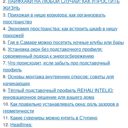
2.
ЛАЙФХАКИ НА ЛЮБОЙ СЛУЧАЙ: КАК УПРОСТИТЬ
ЖИЗНЬ
3.
Прихожая в нише коридора: как организовать
пространство
4.
Экономия пространства: как встроить шкаф в нишу
прихожей
5.
Где в Самаре можно посетить ночные клубы или бары
6.
Установка окон без подставочного профиля:
современный подход к энергосбережению
7.
Что происходит, если забыть про подставочный
профиль
8.
Основы монтажа внутренних откосов: советы для
начинающих
9.
Тёплый подставочный профиль REHAU INTELIO:
инновационное решение для вашего дома
10.
Как правильно устанавливать окна: роль зазоров в
герметичности
11.
Какие сувениры можно купить в Ступино
12.
Headlines: