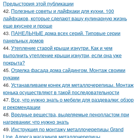
Предыстория этой публикации
42.
Полезные советы и лайфхаки для кухни. 100
лайфхаков, которые сделают вашу кулинарную жизнь
еще вкуснее и проще
43.
ПАНЕЛЬНЫЕ дома всех серий. Типовые серии
панельных домов
44.
Утепление старой крыши изнутри. Как и чем
выполнить утепление крыши изнутри, если она уже
покрыта?
45.
Отделка фасада дома сайдингом. Монтаж своими
руками
46.
Устанавливаем конек для металлочерепицы. Монтаж
конька осуществляют в такой последовательности
47.
Все, что нужно знать о мебели для раздевалки: обзор
и рекомендации
48.
Вредные вещества, выделяемые пенопластом при
нагревании: что нужно знать
49.
Инструкция по монтажу металлочерепицы Grand
Line. Адреса магазинов металлочерепицы