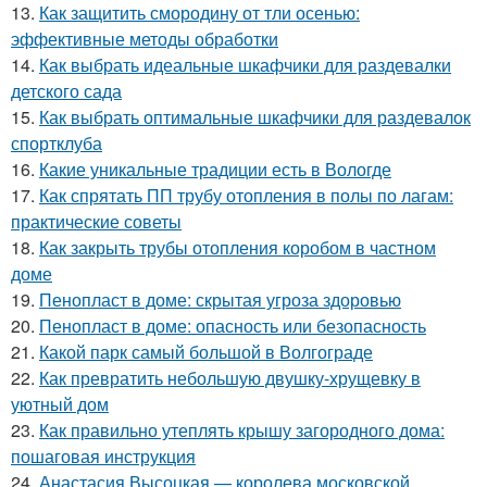
13.
Как защитить смородину от тли осенью:
эффективные методы обработки
14.
Как выбрать идеальные шкафчики для раздевалки
детского сада
15.
Как выбрать оптимальные шкафчики для раздевалок
спортклуба
16.
Какие уникальные традиции есть в Вологде
17.
Как спрятать ПП трубу отопления в полы по лагам:
практические советы
18.
Как закрыть трубы отопления коробом в частном
доме
19.
Пенопласт в доме: скрытая угроза здоровью
20.
Пенопласт в доме: опасность или безопасность
21.
Какой парк самый большой в Волгограде
22.
Как превратить небольшую двушку-хрущевку в
уютный дом
23.
Как правильно утеплять крышу загородного дома:
пошаговая инструкция
24.
Анастасия Высоцкая — королева московской