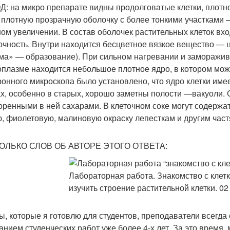
: на микро препарате видны продолговатые клетки, плотно
 плотную прозрачную оболочку с более тонкими участками 
ом увеличении. В состав оболочек растительных клеток в
очность. Внутри находится бесцветное вязкое вещество — ц
ма» — образование). При сильном нагревании и замораживан
оплазме находится небольшое плотное ядро, в котором мо
ронного микроскопа было установлено, что ядро клетки име
ах, особенно в старых, хорошо заметны полости —вакуоли.
оренными в ней сахарами. В клеточном соке могут содерж
, фиолетовую, малиновую окраску лепесткам и другим част
ОЛЬКО СЛОВ ОБ АВТОРЕ ЭТОГО ОТВЕТА:
ы, которые я готовлю для студентов, преподаватели всегда
анием студенческих работ уже более 4-х лет. За это время