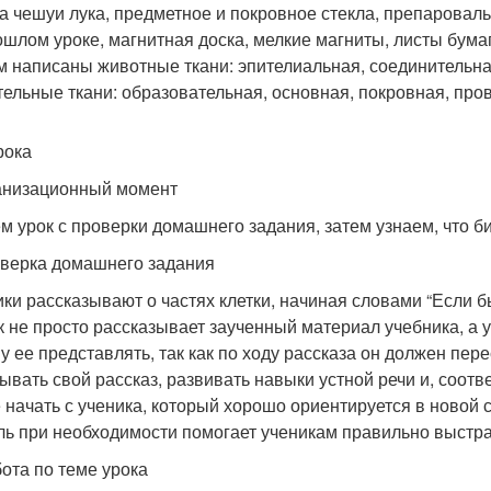
а чешуи лука, предметное и покровное стекла, препароваль
ошлом уроке, магнитная доска, мелкие магниты, листы бум
м написаны животные ткани: эпителиальная, соединительн
тельные ткани: образовательная, основная, покровная, про
рока
ганизационный момент
м урок с проверки домашнего задания, затем узнаем, что би
роверка домашнего задания
ики рассказывают о частях клетки, начиная словами “Если б
к не просто рассказывает заученный материал учебника, а 
у ее представлять, так как по ходу рассказа он должен пе
ывать свой рассказ, развивать навыки устной речи и, соот
 начать с ученика, который хорошо ориентируется в новой 
ль при необходимости помогает ученикам правильно выстр
абота по теме урока