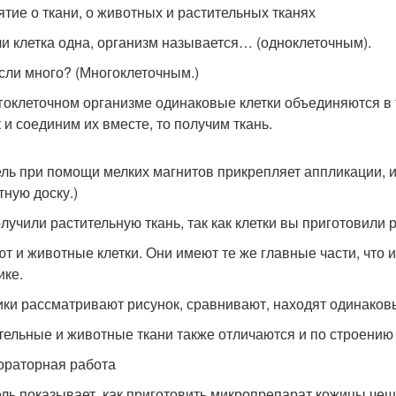
ятие о ткани, о животных и растительных тканях
и клетка одна, организм называется… (одноклеточным).
сли много? (Многоклеточным.)
гоклеточном организме одинаковые клетки объединяются в 
к и соединим их вместе, то получим ткань.
ель при помощи мелких магнитов прикрепляет аппликации, 
тную доску.)
лучили растительную ткань, так как клетки вы приготовили 
т и животные клетки. Они имеют те же главные части, что и
ике.
ики рассматривают рисунок, сравнивают, находят одинаковы
тельные и животные ткани также отличаются и по строению
ораторная работа
ель показывает, как приготовить микропрепарат кожицы че