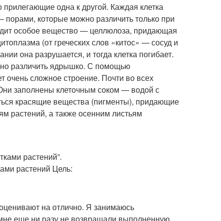
 прилегающие одна к другой. Каждая клетка
— порами, которые можно различить только при
ходит особое вещество — целлюлоза, придающая
итоплазма (от греческих слов «китос» — сосуд и
ии она разрушается, и тогда клетка погибает.
жно различить ядрышко. С помощью
ет очень сложное строение. Почти во всех
 Они заполнены клеточным соком — водой с
аться красящие вещества (пигменты), придающие
ям растений, а также осенним листьям
 оценивают на отлично. Я занимаюсь
, мне еще ни разу не возвращали выполненную