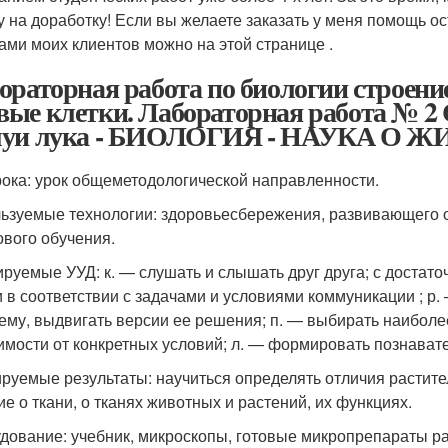
у на доработку! Если вы желаете заказать у меня помощь ост
ами моих клиентов можно на этой странице .
ораторная работа по биологии строени
ые клетки. Лабораторная работа № 2
шуи лука - БИОЛОГИЯ - НАУКА О 
рока: урок общеметодологической направленности.
ьзуемые технологии: здоровьесбережения, развивающего о
ового обучения.
руемые УУД: к. — слушать и слышать друг друга; с достато
 в соответствии с задачами и условиями коммуникации ; р
ему, выдвигать версии ее решения; п. — выбирать наибол
имости от конкретных условий; л. — формировать познават
руемые результаты: научиться определять отличия растите
ие о ткани, о тканях животных и растений, их функциях.
дование: учебник, микроскопы, готовые микропрепараты рас