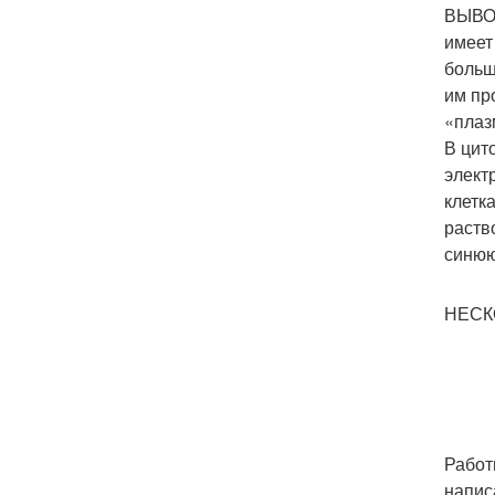
ВЫВОД
имеет
больш
им пр
«плаз
В цит
элект
клетк
раств
синюю
НЕСК
Работ
напис