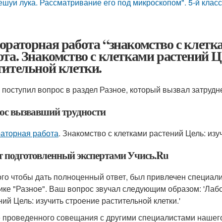
ешуи лука. Рассматривание его под микроскопом". 5-й клас
ораторная работа “знакомство с клетк
ота. Знакомство с клетками растений Ц
тительной клетки.
0 поступил вопрос в раздел Разное, который вызвал затруд
ос вызвавший трудности
аторная работа
. Знакомство с клетками растений Цель: изу
т подготовленный экспертами Учись.Ru
ого чтобы дать полноценный ответ, был привлечен специал
ике "Разное". Ваш вопрос звучал следующим образом: 'Лаб
ний Цель: изучить строение растительной клетки.'
 проведенного совещания с другими специалистами нашего