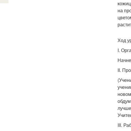
кожиц
на пр
цвето
расти
Ход у
I. Ор
Начне
II. П
(Учен
учени
новом
обдум
лучше
Учите
III. Р