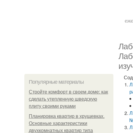
еже
Лаб
Лаб
изу
Сод
Популярные материалы
Л
р
Стройте комфорт в своем доме: как
сделать утепленную шведскую
плиту своими руками
Л
Планировка квартир в хрущевках.
№
Основные характеристики
Л
двухкомнатных квартир типа