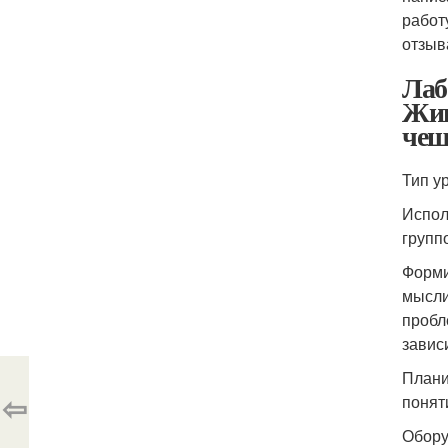
работ
отзыв
Лаб
Жив
че
Тип у
Испол
групп
Форми
мысли
пробл
завис
Плани
⇦
понят
Обору