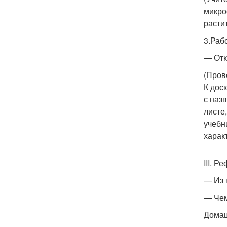
микро
расти
3.Раб
— Отк
(Пров
К дос
с наз
листе
учебн
харак
III. 
— Из 
— Чем
Домаш