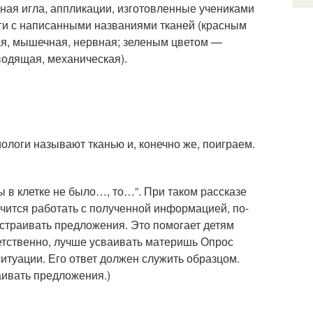
ная игла, аппликации, изготовленные учениками
аги с написанными названиями тканей (красным
ая, мышечная, нервная; зеленым цветом —
водящая, механическая).
ологи называют тканью и, конечно же, поиграем.
ы в клетке не было…, то…”. При таком рассказе
учится работать с полученной информацией, по-
рестраивать предложения. Это помогает детям
ветственно, лучше усваивать материшь Опрос
ситуации. Его ответ должен служить образцом.
аивать предложения.)