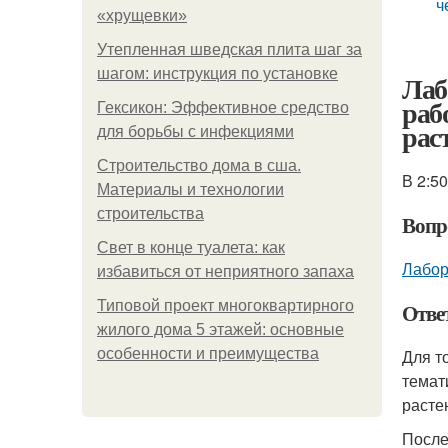
ч
«хрущевки»
Утепленная шведская плита шаг за
шагом: инструкция по установке
Лаб
раб
Гексикон: Эффективное средство
рас
для борьбы с инфекциями
Строительство дома в сша.
В 2:5
Материалы и технологии
строительства
Вопр
Свет в конце туалета: как
Лабор
избавиться от неприятного запаха
Типовой проект многоквартирного
Отве
жилого дома 5 этажей: основные
особенности и преимущества
Для т
темат
расте
После