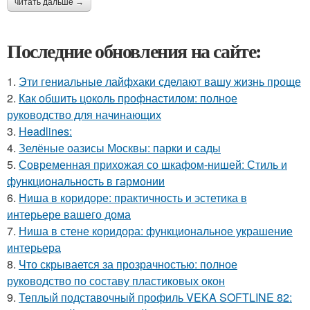
читать дальше →
Последние обновления на сайте:
1.
Эти гениальные лайфхаки сделают вашу жизнь проще
2.
Как обшить цоколь профнастилом: полное
руководство для начинающих
3.
Headlines:
4.
Зелёные оазисы Москвы: парки и сады
5.
Современная прихожая со шкафом-нишей: Стиль и
функциональность в гармонии
6.
Ниша в коридоре: практичность и эстетика в
интерьере вашего дома
7.
Ниша в стене коридора: функциональное украшение
интерьера
8.
Что скрывается за прозрачностью: полное
руководство по составу пластиковых окон
9.
Теплый подставочный профиль VEKA SOFTLINE 82: