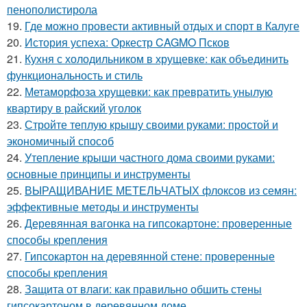
пенополистирола
19.
Где можно провести активный отдых и спорт в Калуге
20.
История успеха: Оркестр CAGMO Псков
21.
Кухня с холодильником в хрущевке: как объединить
функциональность и стиль
22.
Метаморфоза хрущевки: как превратить унылую
квартиру в райский уголок
23.
Стройте теплую крышу своими руками: простой и
экономичный способ
24.
Утепление крыши частного дома своими руками:
основные принципы и инструменты
25.
ВЫРАЩИВАНИЕ МЕТЕЛЬЧАТЫХ флоксов из семян:
эффективные методы и инструменты
26.
Деревянная вагонка на гипсокартоне: проверенные
способы крепления
27.
Гипсокартон на деревянной стене: проверенные
способы крепления
28.
Защита от влаги: как правильно обшить стены
гипсокартоном в деревянном доме