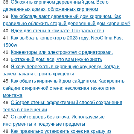
38.
Обложить кирпичом деревянный дом. Все о
деревянных домах, обложенных кирпичом
39.
Как обкладывают деревянный дом кирпичом. Как
правильно обложить старый деревянный дом кирпичом?
40.
Идеи для стены в комнате. Покраска стен
41.
Как выбрать конвектор в 2023 году. NeoClima Fast
1500w
42.
Конвекторы или электрокотел с радиаторами.
43.
5-этажный дом: все, что вам нужно знать
44.
Я хочу переехать в кирпичную хрущёвку. Когда и
зачем начали строить хрущёвки
45.
Как обшить кирпичный дом сайдингом. Как крепить
сайдинг к кирпичной стене: несложная технология
монтажа
46.
Обогрев стены: эффективный способ сохранения
тепла в помещении
47.
Откройте дверь без ключа. Используемые
инструменты и подручные предметы
48.
Как правильно установить конек на крышу из