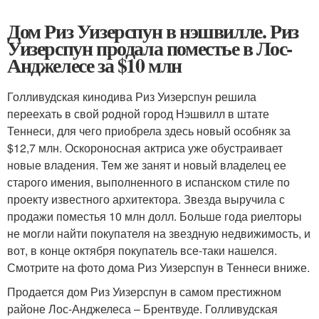
Дом Риз Уизерспун в нэшвилле. Риз
Уизерспун продала поместье в Лос-
Анджелесе за $10 млн
Голливудская кинодива Риз Уизерспун решила
переехать в свой родной город Нэшвилл в штате
Теннеси, для чего приобрела здесь новый особняк за
$12,7 млн. Оскороносная актриса уже обустраивает
новые владения. Тем же занят и новый владелец ее
старого имения, выполненного в испанском стиле по
проекту известного архитектора. Звезда выручила с
продажи поместья 10 млн долл. Больше года риелторы
не могли найти покупателя на звездную недвижимость, и
вот, в конце октября покупатель все-таки нашелся.
Смотрите на фото дома Риз Уизерспун в Теннеси вниже.
Продается дом Риз Уизерспун в самом престижном
районе Лос-Анджелеса – Брентвуде. Голливудская