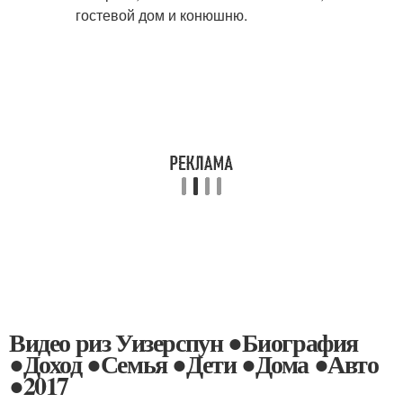
Видео риз Уизерспун ●Биография
●Доход ●Семья ●Дети ●Дома ●Авто
●2017