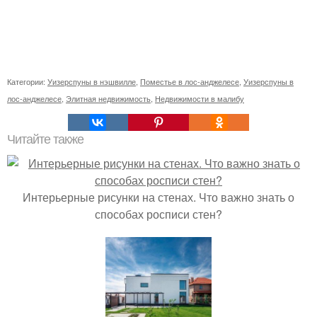
Категории:
Уизерспуны в нэшвилле
,
Поместье в лос-анджелесе
,
Уизерспуны в
лос-анджелесе
,
Элитная недвижимость
,
Недвижимости в малибу
Читайте также
Интерьерные рисунки на стенах. Что важно знать о
способах росписи стен?