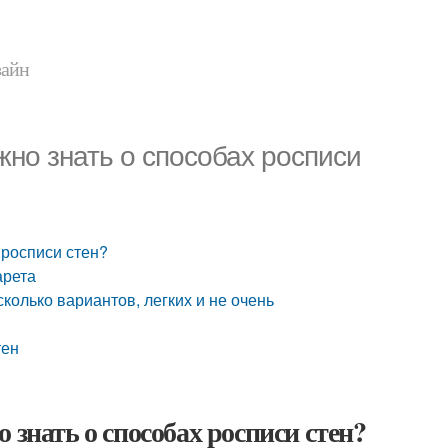
зайн
жно знать о способах росписи
 росписи стен?
арета
сколько вариантов, легких и не очень
тен
 знать о способах росписи стен?