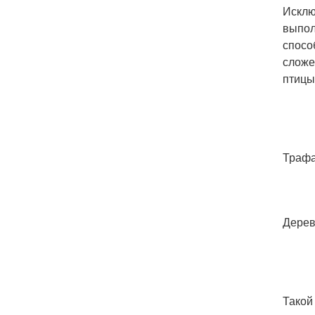
Исклю
выпол
спосо
сложе
птицы
Трафа
Дерев
Такой