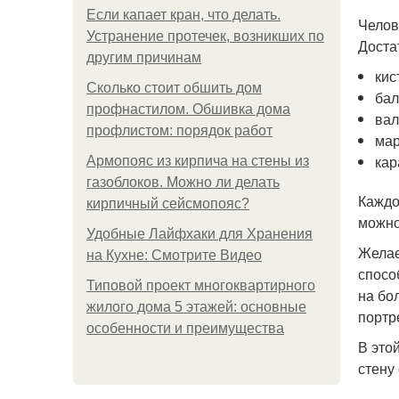
Если капает кран, что делать.
Челов
Устранение протечек, возникших по
Доста
другим причинам
кис
Сколько стоит обшить дом
бал
профнастилом. Обшивка дома
вал
профлистом: порядок работ
мар
кар
Армопояс из кирпича на стены из
газоблоков. Можно ли делать
Каждо
кирпичный сейсмопояс?
можно
Удобные Лайфхаки для Хранения
Желае
на Кухне: Смотрите Видео
спосо
Типовой проект многоквартирного
на бо
жилого дома 5 этажей: основные
портр
особенности и преимущества
В это
стену