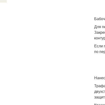
Бабоч
Для п
Закре
конту
Если 
по пе
Нанес
Трафа
двухс
защит
Краск