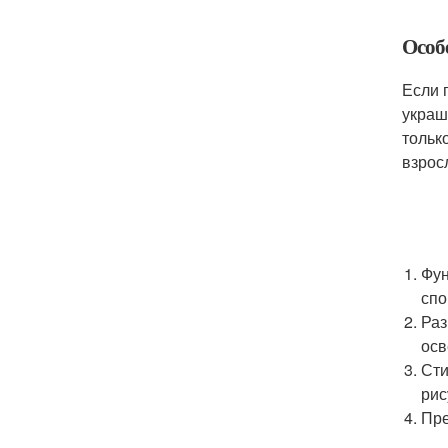
Особ
Если 
украш
тольк
взрос
Фун
спо
Раз
осв
Сти
рис
Пре