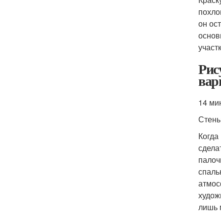
похло
он ос
основ
участ
Рис
вар
14 ми
Стен
Когда
сдела
палоч
спаль
атмос
худож
лишь 