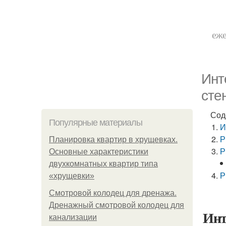
еже
Инт
сте
Сод
Популярные материалы
И
Р
Планировка квартир в хрущевках.
Р
Основные характеристики
двухкомнатных квартир типа
Р
«хрущевки»
Смотровой колодец для дренажа.
Дренажный смотровой колодец для
Инт
канализации