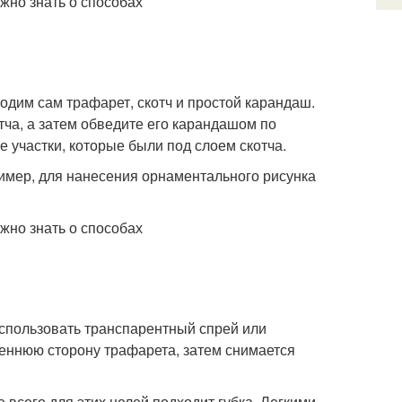
одим сам трафарет, скотч и простой карандаш.
тча, а затем обведите его карандашом по
 участки, которые были под слоем скотча.
имер, для нанесения орнаментального рисунка
использовать транспарентный спрей или
реннюю сторону трафарета, затем снимается
 всего для этих целей подходит губка. Легкими