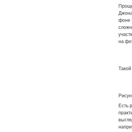
Проще
Джона
фоне 
сложн
участ
на фо
Такой
Рисун
Есть 
практ
выгля
напри