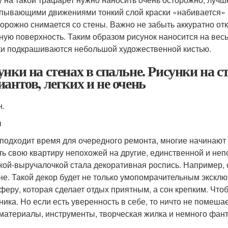
пывающими движениями тонкий слой краски «набивается» н
торожно снимается со стены. Важно не забыть аккуратно отк
ную поверхность. Таким образом рисунок наносится на вес
ки подкрашиваются небольшой художественной кистью.
унки на стенах в спальне. Рисунки на с
иантов, легких и не очень
н.
ы
 подходит время для очередного ремонта, многие начинают
ть свою квартиру непохожей на другие, единственной и не
кой-выручалочкой стала декоративная роспись. Например, 
не. Такой декор будет не только умопомрачительным эксклю
феру, которая сделает отдых приятным, а сон крепким. Что
ника. Но если есть уверенность в себе, то ничто не помеш
материалы, инструменты, творческая жилка и немного фант