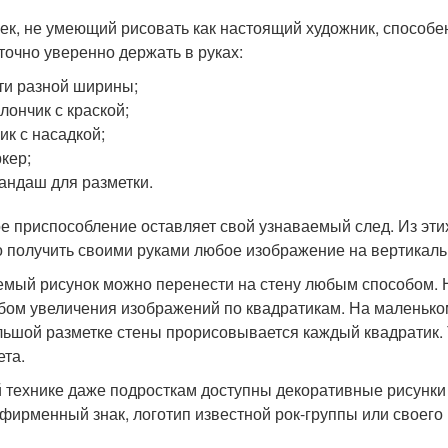
ек, не умеющий рисовать как настоящий художник, способен
точно уверенно держать в руках:
ти разной ширины;
лончик с краской;
ик с насадкой;
кер;
андаш для разметки.
е приспособление оставляет свой узнаваемый след. Из эти
 получить своими руками любое изображение на вертикаль
мый рисунок можно перенести на стену любым способом. Н
бом увеличения изображений по квадратикам. На маленьком 
льшой разметке стены прорисовывается каждый квадратик.
ета.
й технике даже подросткам доступны декоративные рисунки
 фирменный знак, логотип известной рок-группы или своего