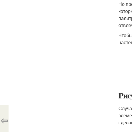
Но пр
котор
палит
отвле
Чтобы
насте
Рис
Случа
элеме
⇦
сдела