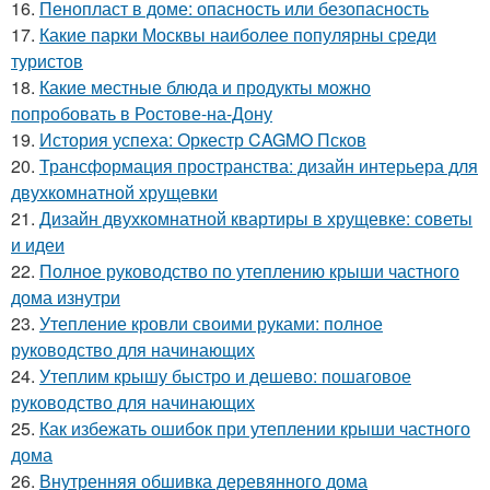
16.
Пенопласт в доме: опасность или безопасность
17.
Какие парки Москвы наиболее популярны среди
туристов
18.
Какие местные блюда и продукты можно
попробовать в Ростове-на-Дону
19.
История успеха: Оркестр CAGMO Псков
20.
Трансформация пространства: дизайн интерьера для
двухкомнатной хрущевки
21.
Дизайн двухкомнатной квартиры в хрущевке: советы
и идеи
22.
Полное руководство по утеплению крыши частного
дома изнутри
23.
Утепление кровли своими руками: полное
руководство для начинающих
24.
Утеплим крышу быстро и дешево: пошаговое
руководство для начинающих
25.
Как избежать ошибок при утеплении крыши частного
дома
26.
Внутренняя обшивка деревянного дома