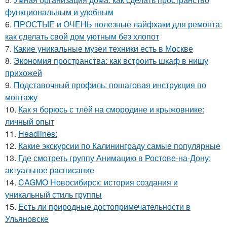
функциональным и удобным
6.
ПРОСТЫЕ и ОЧЕНЬ полезные лайфхаки для ремонта:
как сделать свой дом уютным без хлопот
7.
Какие уникальные музеи техники есть в Москве
8.
Экономия пространства: как встроить шкаф в нишу
прихожей
9.
Подставочный профиль: пошаговая инструкция по
монтажу
10.
Как я борюсь с тлёй на смородине и крыжовнике:
личный опыт
11.
Headlines:
12.
Какие экскурсии по Калининграду самые популярные
13.
Где смотреть группу Анимацию в Ростове-на-Дону:
актуальное расписание
14.
CAGMO Новосибирск: история создания и
уникальный стиль группы
15.
Есть ли природные достопримечательности в
Ульяновске