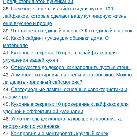
Предыстория этой публикации
38.
Полезные советы и лайфхаки для кухни. 100
лайфхаков, которые сделают вашу кулинарную жизнь
еще вкуснее и проще
39.
Что такое коттеджный поселок? Коттеджный посёлок
40.
Какой сайдинг лучше для обшивки дома. О
материале
41.
Кухонные секреты: 10 простых лайфхаков для
улучшения вашей кухни
42.
От искусства до декора: как заполнить пустые стены
43.
Армопояс из кирпича на стены из газоблоков. Можно
ли делать кирпичный сейсмопояс?
44.
Светодиодные лампы: основные характеристики и
параметры
45.
Кухонные секреты: 10 проверенных лайфхаков для
удобной и эффективной кулинарии
46.
Уплотнитель для конька на крыше из профлиста:
инструкция по установке
47.
Как правильно монтировать круглый конёк