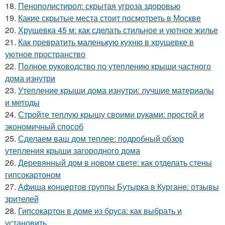
18.
Пенополистирол: скрытая угроза здоровью
19.
Какие скрытые места стоит посмотреть в Москве
20.
Хрущевка 45 м: как сделать стильное и уютное жилье
21.
Как превратить маленькую кухню в хрущевке в
уютное пространство
22.
Полное руководство по утеплению крыши частного
дома изнутри
23.
Утепление крыши дома изнутри: лучшие материалы
и методы
24.
Стройте теплую крышу своими руками: простой и
экономичный способ
25.
Сделаем ваш дом теплее: подробный обзор
утепления крыши загородного дома
26.
Деревянный дом в новом свете: как отделать стены
гипсокартоном
27.
Афиша концертов группы Бутырка в Кургане: отзывы
зрителей
28.
Гипсокартон в доме из бруса: как выбрать и
установить