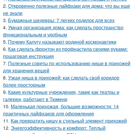
2.
Откровенно полезные лайфхаки для дома: что вы еще
не знали
3.
Бумажные шедевры: 7 легких поделок для всех
4.
Умная организация дома: как сделать пространство
функциональным и удобным
5.
Почему Калугу называют родиной космонавтики
6.
Как сделать фронтон из профнастила своими руками:
пошаговая инструкция
7.
Полезные советы по использованию ниши в прихожей
для хранения вещей
8.
Узкая ниша в прихожей: как сделать свой коридор
более просторным
9.
Какие культурные учреждения, такие как театры и
галереи, работают в Тюмени
10.
Маленькая прихожая, большие возможности: 14
практичных лайфхаков для оформления
11.
Как превратить нишу в стильный элемент прихожей
12.
Энергоэффективность и комфорт: Теплый