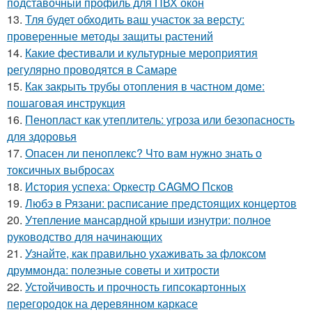
подставочный профиль для ПВХ окон
13.
Тля будет обходить ваш участок за версту:
проверенные методы защиты растений
14.
Какие фестивали и культурные мероприятия
регулярно проводятся в Самаре
15.
Как закрыть трубы отопления в частном доме:
пошаговая инструкция
16.
Пенопласт как утеплитель: угроза или безопасность
для здоровья
17.
Опасен ли пеноплекс? Что вам нужно знать о
токсичных выбросах
18.
История успеха: Оркестр CAGMO Псков
19.
Любэ в Рязани: расписание предстоящих концертов
20.
Утепление мансардной крыши изнутри: полное
руководство для начинающих
21.
Узнайте, как правильно ухаживать за флоксом
друммонда: полезные советы и хитрости
22.
Устойчивость и прочность гипсокартонных
перегородок на деревянном каркасе