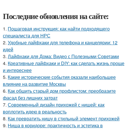
Последние обновления на сайте:
1.
Пошаговая инструкция: как найти подходящего
специалиста для НРС
2.
Удобные лайфхаки для телефона и канцелярии: 12
идей
3.
Лайфхаки для Дома: Видео с Полезными Советами
4.
Креативные лайфхаки и DIY: как сделать жизнь проще
и интереснее
5.
Какие исторические события оказали наибольшее
влияние на развитие Москвы
6.
Как обшить старый дом профлистом: преобразите
фасад без лишних затрат
7.
Современный дизайн прихожей с нишей: как
воплотить идею в реальность
8.
Как превратить нишу в стильный элемент прихожей
9.
Ниша в коридоре: практичность и эстетика в