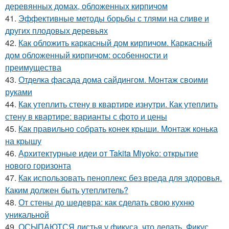
деревянных домах, обложенных кирпичом
41.
Эффективные методы борьбы с тлями на сливе и
других плодовых деревьях
42.
Как обложить каркасный дом кирпичом. Каркасный
дом обложенный кирпичом: особенности и
преимущества
43.
Отделка фасада дома сайдингом. Монтаж своими
руками
44.
Как утеплить стену в квартире изнутри. Как утеплить
стену в квартире: варианты с фото и цены
45.
Как правильно собрать конек крыши. Монтаж конька
на крышу
46.
Архитектурные идеи от Takita Miyoko: открытие
нового горизонта
47.
Как использовать пеноплекс без вреда для здоровья.
Каким должен быть утеплитель?
48.
От стены до шедевра: как сделать свою кухню
уникальной
49.
ОСЫПАЮТСЯ листья у фикуса, что делать. Фикус,