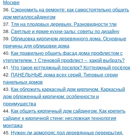
Москве
36.
Сэкономить на ремонте: как самостоятельно обшить
дом металлосайдингом
37.
Тля на плодовых деревьях. Разновидности тли
38.
Светлые и яркие кухни-залы: советы по дизайну
39.
Облицовка кирпичом деревянного дома. Основные
причины для облицовки дома
40.
Как правильно обшить фасад дома профлистом с
утеплителем. 1 Стеновой профлист –, какой выбрать?
41.
Что такое коттеджный поселок? Коттеджный посёлок
42.
ПАНЕЛЬНЫЕ дома всех серий. Типовые серии
панельных домов
43.
Как обложить каркасный дом кирпичом. Каркасный
дом обложенный кирпичом: особенности и
преимущества
44.
Как обшить кирпичный дом сайдингом. Как крепить
сайдинг к кирпичной стене: несложная технология
монтажа
45.
Нужен ли армопояс под деревянные перекрытия.