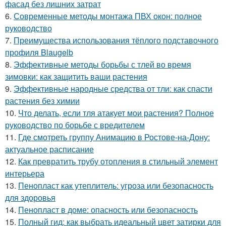
фасад без лишних затрат
6.
Современные методы монтажа ПВХ окон: полное
руководство
7.
Преимущества использования тёплого подставочного
профиля Blaugelb
8.
Эффективные методы борьбы с тлей во время
зимовки: как защитить ваши растения
9.
Эффективные народные средства от тли: как спасти
растения без химии
10.
Что делать, если тля атакует мои растения? Полное
руководство по борьбе с вредителем
11.
Где смотреть группу Анимацию в Ростове-на-Дону:
актуальное расписание
12.
Как превратить трубу отопления в стильный элемент
интерьера
13.
Пенопласт как утеплитель: угроза или безопасность
для здоровья
14.
Пенопласт в доме: опасность или безопасность
15.
Полный гид: как выбрать идеальный цвет затирки для