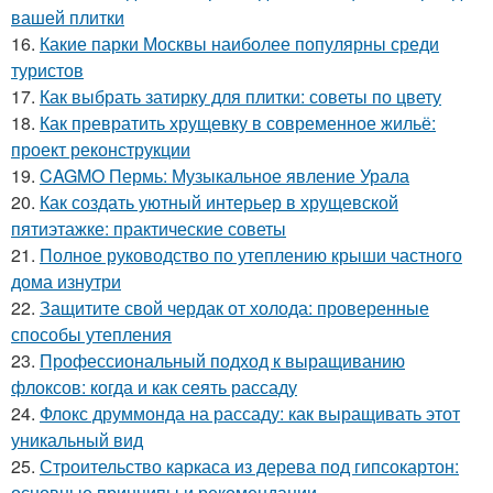
вашей плитки
16.
Какие парки Москвы наиболее популярны среди
туристов
17.
Как выбрать затирку для плитки: советы по цвету
18.
Как превратить хрущевку в современное жильё:
проект реконструкции
19.
CAGMO Пермь: Музыкальное явление Урала
20.
Как создать уютный интерьер в хрущевской
пятиэтажке: практические советы
21.
Полное руководство по утеплению крыши частного
дома изнутри
22.
Защитите свой чердак от холода: проверенные
способы утепления
23.
Профессиональный подход к выращиванию
флоксов: когда и как сеять рассаду
24.
Флокс друммонда на рассаду: как выращивать этот
уникальный вид
25.
Строительство каркаса из дерева под гипсокартон:
основные принципы и рекомендации