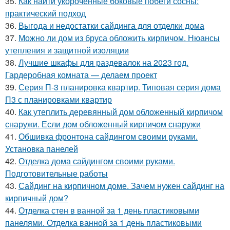
35.
Как найти укороченные боковые побеги сосны:
практический подход
36.
Выгода и недостатки сайдинга для отделки дома
37.
Можно ли дом из бруса обложить кирпичом. Нюансы
утепления и защитной изоляции
38.
Лучшие шкафы для раздевалок на 2023 год.
Гардеробная комната — делаем проект
39.
Серия П-3 планировка квартир. Типовая серия дома
П3 с планировками квартир
40.
Как утеплить деревянный дом обложенный кирпичом
снаружи. Если дом обложенный кирпичом снаружи
41.
Обшивка фронтона сайдингом своими руками.
Установка панелей
42.
Отделка дома сайдингом своими руками.
Подготовительные работы
43.
Сайдинг на кирпичном доме. Зачем нужен сайдинг на
кирпичный дом?
44.
Отделка стен в ванной за 1 день пластиковыми
панелями. Отделка ванной за 1 день пластиковыми