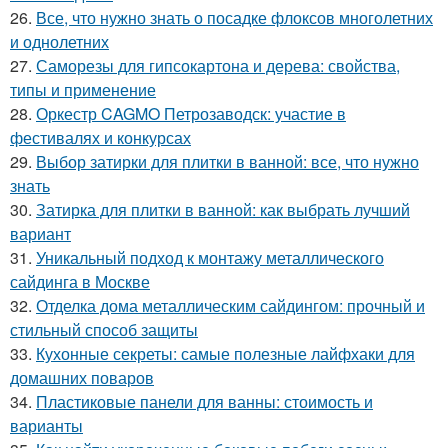
26.
Все, что нужно знать о посадке флоксов многолетних
и однолетних
27.
Саморезы для гипсокартона и дерева: свойства,
типы и применение
28.
Оркестр CAGMO Петрозаводск: участие в
фестивалях и конкурсах
29.
Выбор затирки для плитки в ванной: все, что нужно
знать
30.
Затирка для плитки в ванной: как выбрать лучший
вариант
31.
Уникальный подход к монтажу металлического
сайдинга в Москве
32.
Отделка дома металлическим сайдингом: прочный и
стильный способ защиты
33.
Кухонные секреты: самые полезные лайфхаки для
домашних поваров
34.
Пластиковые панели для ванны: стоимость и
варианты