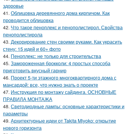
здоровье
41.
Облицовка деревянного дома кирпичом. Как
проводится облицовка
42.
Что такое пеноплекс и пенополистирол. Свойства
пенополистирола
43.
Декорирование стен своими руками. Как украсить
стену: 15 идей и 60+ фото
44.
Пеноплекс: не только для строительства
45.
Замороженная брокколи: 4 простых способа
приготовить вкусный гарнир
46.
Проект 5-ти этажного многоквартирного дома с
мансардой: все, что нужно знать о проекте
47.
Инструкция по монтажу сайдинга. ОСНОВНЫЕ
ПРАВИЛА МОНТАЖА
48.
Светодиодные лампы: основные характеристики и
параметры
49.
Архитектурные идеи от Takita Miyoko: открытие
нового горизонта