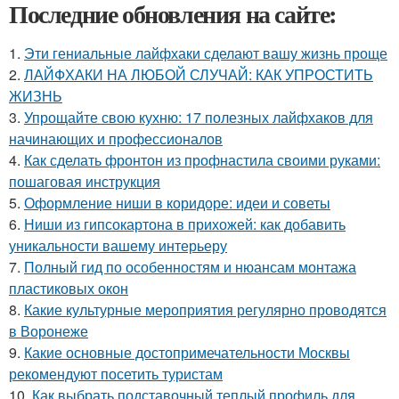
Последние обновления на сайте:
1.
Эти гениальные лайфхаки сделают вашу жизнь проще
2.
ЛАЙФХАКИ НА ЛЮБОЙ СЛУЧАЙ: КАК УПРОСТИТЬ
ЖИЗНЬ
3.
Упрощайте свою кухню: 17 полезных лайфхаков для
начинающих и профессионалов
4.
Как сделать фронтон из профнастила своими руками:
пошаговая инструкция
5.
Оформление ниши в коридоре: идеи и советы
6.
Ниши из гипсокартона в прихожей: как добавить
уникальности вашему интерьеру
7.
Полный гид по особенностям и нюансам монтажа
пластиковых окон
8.
Какие культурные мероприятия регулярно проводятся
в Воронеже
9.
Какие основные достопримечательности Москвы
рекомендуют посетить туристам
10.
Как выбрать подставочный теплый профиль для