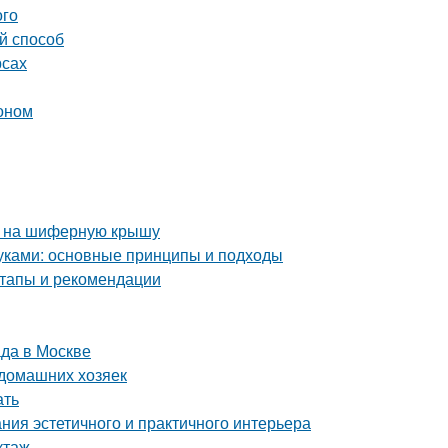
ого
й способ
рсах
тоном
а на шиферную крышу
уками: основные принципы и подходы
тапы и рекомендации
да в Москве
 домашних хозяек
ать
ния эстетичного и практичного интерьера
ктаж