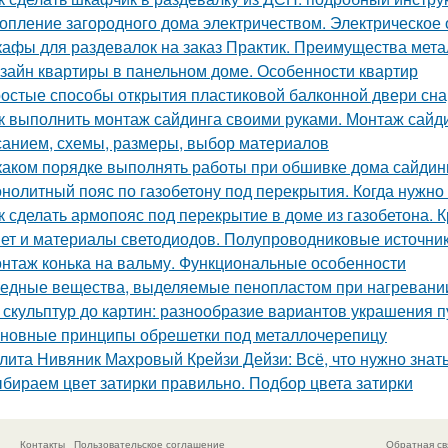
опление загородного дома электричеством. Электрическое
афы для раздевалок на заказ Практик. Преимущества мет
зайн квартиры в панельном доме. Особенности квартир
остые способы открытия пластиковой балконной двери сн
к выполнить монтаж сайдинга своими руками. Монтаж сайди
санием, схемы, размеры, выбор материалов
каком порядке выполнять работы при обшивке дома сайдин
нолитный пояс по газобетону под перекрытия. Когда нужно 
к сделать армопояс под перекрытие в доме из газобетона.
ет и материалы светодиодов. Полупроводниковые источник
нтаж конька на вальму. Функциональные особенности
едные вещества, выделяемые пенопластом при нагревании:
 скульптур до картин: разнообразие вариантов украшения п
новные принципы обрешетки под металлочерепицу
лита Нивяник Махровый Крейзи Дейзи: Всё, что нужно знать
бираем цвет затирки правильно. Подбор цвета затирки
Контакты
Пользовательское соглашение
Обратная св