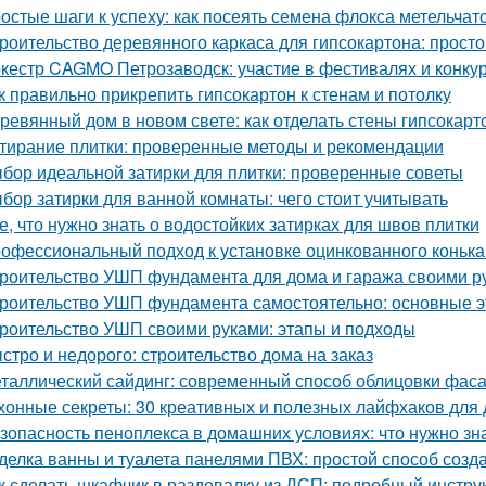
остые шаги к успеху: как посеять семена флокса метельчат
роительство деревянного каркаса для гипсокартона: просто
кестр CAGMO Петрозаводск: участие в фестивалях и конку
к правильно прикрепить гипсокартон к стенам и потолку
ревянный дом в новом свете: как отделать стены гипсокар
тирание плитки: проверенные методы и рекомендации
бор идеальной затирки для плитки: проверенные советы
бор затирки для ванной комнаты: чего стоит учитывать
е, что нужно знать о водостойких затирках для швов плитки
офессиональный подход к установке оцинкованного коньк
роительство УШП фундамента для дома и гаража своими р
роительство УШП фундамента самостоятельно: основные э
роительство УШП своими руками: этапы и подходы
стро и недорого: строительство дома на заказ
таллический сайдинг: современный способ облицовки фаса
хонные секреты: 30 креативных и полезных лайфхаков для
зопасность пеноплекса в домашних условиях: что нужно зн
делка ванны и туалета панелями ПВХ: простой способ созда
к сделать шкафчик в раздевалку из ДСП: подробный инстру