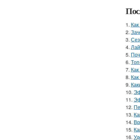
Пос
1.
Как
2.
Зач
3.
Сез
4.
Лай
5.
Поч
6.
Топ
7.
Как
8.
Как
9.
Как
10.
Эф
11.
Эф
12.
Пе
13.
Ка
14.
Вр
15.
Ка
16.
Уд