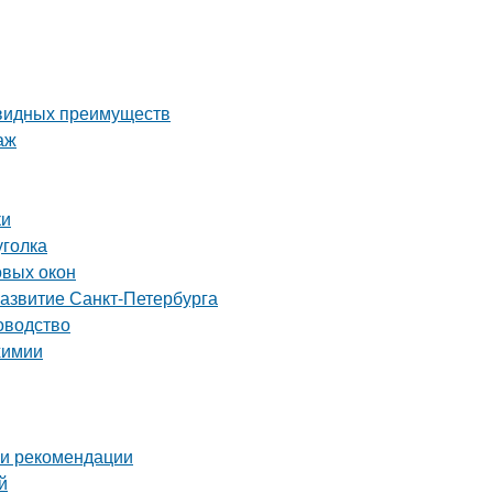
евидных преимуществ
аж
ки
уголка
овых окон
развитие Санкт-Петербурга
оводство
химии
 и рекомендации
й