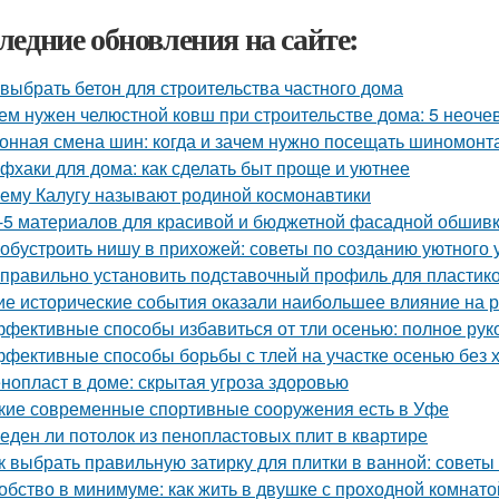
ледние обновления на сайте:
 выбрать бетон для строительства частного дома
ем нужен челюстной ковш при строительстве дома: 5 неоч
онная смена шин: когда и зачем нужно посещать шиномонт
фхаки для дома: как сделать быт проще и уютнее
ему Калугу называют родиной космонавтики
-5 материалов для красивой и бюджетной фасадной обшив
 обустроить нишу в прихожей: советы по созданию уютного 
 правильно установить подставочный профиль для пластик
ие исторические события оказали наибольшее влияние на 
фективные способы избавиться от тли осенью: полное рук
фективные способы борьбы с тлей на участке осенью без 
нопласт в доме: скрытая угроза здоровью
кие современные спортивные сооружения есть в Уфе
еден ли потолок из пенопластовых плит в квартире
к выбрать правильную затирку для плитки в ванной: советы
обство в минимуме: как жить в двушке с проходной комнато