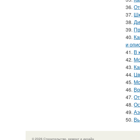
36.
От
37.
Шк
38.
Ди
39.
Пр
40.
Ка
и опи
41.
В 
42.
Мо
43.
Ка
44.
Цв
45.
Мо
46.
Вр
47.
От
48.
Ос
49.
Аэ
50.
Вы
© 2026 Строительство, ремонт и дизайн