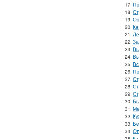
17.
Пр
18.
Ст
19.
Ор
20.
Ка
21.
Де
22.
За
23.
Вы
24.
Вы
25.
Вс
26.
Пр
27.
Ст
28.
Ст
29.
Ст
30.
Бы
31.
Ме
32.
Ку
33.
Бе
34.
От
35.
Ка