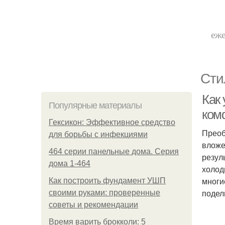
еже
Сти
Как 
Популярные материалы
ком
Гексикон: Эффективное средство
Преоб
для борьбы с инфекциями
вложе
464 серии панельные дома. Серия
резул
дома 1-464
холод
многи
Как построить фундамент УШП
подел
своими руками: проверенные
советы и рекомендации
Время варить брокколи: 5