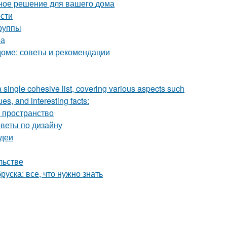
ное решение для вашего дома
ости
группы
ра
оме: советы и рекомендации
a single cohesive list, covering various aspects such
ues, and interesting facts:
ь пространство
оветы по дизайну
идеи
льстве
уска: все, что нужно знать