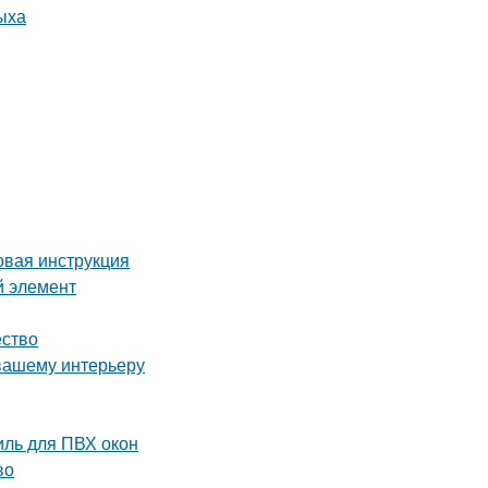
вая инструкция
й элемент
ество
 вашему интерьеру
ль для ПВХ окон
во