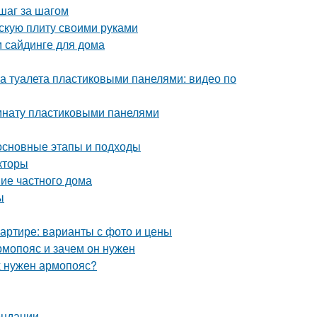
шаг за шагом
скую плиту своими руками
м сайдинге для дома
а туалета пластиковыми панелями: видео по
омнату пластиковыми панелями
 основные этапы и подходы
кторы
ние частного дома
ы
квартире: варианты с фото и цены
рмопояс и зачем он нужен
х нужен армопояс?
ендации