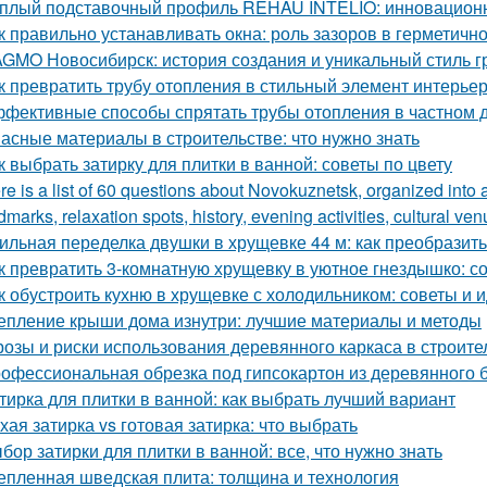
плый подставочный профиль REHAU INTELIO: инновацион
к правильно устанавливать окна: роль зазоров в герметичн
GMO Новосибирск: история создания и уникальный стиль 
к превратить трубу отопления в стильный элемент интерье
фективные способы спрятать трубы отопления в частном д
асные материалы в строительстве: что нужно знать
к выбрать затирку для плитки в ванной: советы по цвету
re is a list of 60 questions about Novokuznetsk, organized into 
dmarks, relaxation spots, history, evening activities, cultural ven
ильная переделка двушки в хрущевке 44 м: как преобразит
к превратить 3-комнатную хрущевку в уютное гнездышко: с
к обустроить кухню в хрущевке с холодильником: советы и 
епление крыши дома изнутри: лучшие материалы и методы
розы и риски использования деревянного каркаса в строите
офессиональная обрезка под гипсокартон из деревянного бр
тирка для плитки в ванной: как выбрать лучший вариант
хая затирка vs готовая затирка: что выбрать
бор затирки для плитки в ванной: все, что нужно знать
епленная шведская плита: толщина и технология