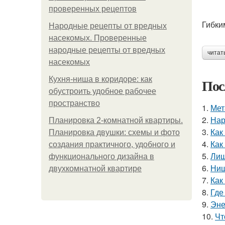
проверенных рецептов
Гибки
Народные рецепты от вредных
насекомых. Проверенные
народные рецепты от вредных
читат
насекомых
Кухня-ниша в коридоре: как
Пос
обустроить удобное рабочее
пространство
1.
Мет
2.
Нар
Планировка 2-комнатной квартиры.
3.
Как
Планировка двушки: схемы и фото
4.
Как
создания практичного, удобного и
5.
Лиш
функционального дизайна в
6.
Ниш
двухкомнатной квартире
7.
Как
8.
Где
9.
Эне
10.
Чт