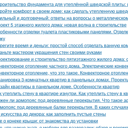
роительство фундамента для утеплённой шведской плиты: 
ройте комфорт в своем доме: как сделать утепленную швед
ильный и долговечный: ответы на вопросы о металлическо
оект 5 этажного жилого дома: новая волна в строительстве
обенности отделки туалета пластиковыми панелями. Отделк
жу
регите время и деньги: простой способ отделать ванную к
аньте мастером украшения стен своими руками
оектирование и строительство пятиэтажного жилого дома:
нвекторное отопление частного дома. Электрические конве
нвекторное отопление, что это такое. Конвекторное отопле
анировка 3-комнатных квартир в панельных домах. Проект
зайн квартиры в панельном доме. Особенности квартир
к утеплить стену в квартире изнутри. Как утеплить стену в 
жен ли армопояс под деревянные перекрытия. Что такое а
мопояс под деревянные балки перекрытия. В каких случая
 искусства до декора: как заполнить пустые стены
е о конеке крыши: от знакомства до установки
е, что нужно знать о мебели для раздевалки: обзор и реком