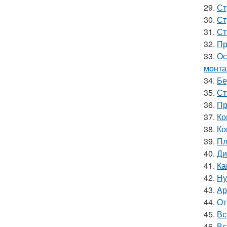
29.
Ст
30.
Ст
31.
Ст
32.
Пр
33.
Ос
монта
34.
Бе
35.
Ст
36.
Пр
37.
Ко
38.
Ко
39.
Пл
40.
Ди
41.
Ка
42.
Ну
43.
Ар
44.
От
45.
Вс
46.
Вс