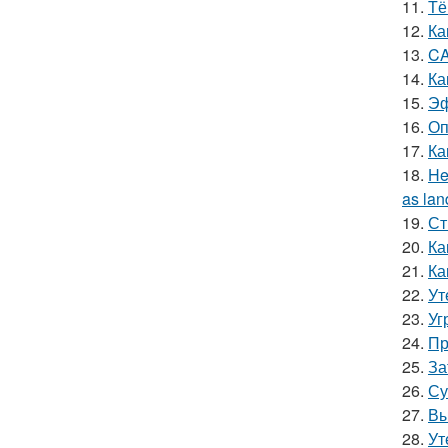
11.
Тё
12.
Ка
13.
CA
14.
Ка
15.
Эф
16.
Оп
17.
Ка
18.
He
as lan
19.
Ст
20.
Ка
21.
Ка
22.
Ут
23.
Уг
24.
Пр
25.
За
26.
Су
27.
Вы
28.
Ут