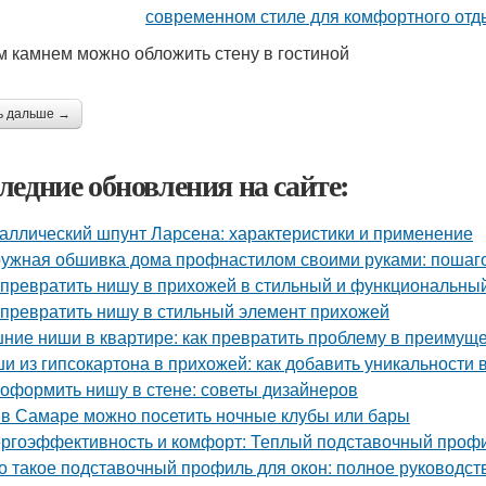
м камнем можно обложить стену в гостиной
ь дальше →
ледние обновления на сайте:
аллический шпунт Ларсена: характеристики и применение
ужная обшивка дома профнастилом своими руками: пошаго
 превратить нишу в прихожей в стильный и функциональны
 превратить нишу в стильный элемент прихожей
ние ниши в квартире: как превратить проблему в преимущ
и из гипсокартона в прихожей: как добавить уникальности
 оформить нишу в стене: советы дизайнеров
 в Самаре можно посетить ночные клубы или бары
ргоэффективность и комфорт: Теплый подставочный профи
о такое подставочный профиль для окон: полное руководст